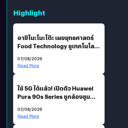
Highlight
อายิโนะโมะโต๊ะ เผยยุทธศาสตร์
Food Technology ชูเทคโนโลยี
“AminoScience” เจาะอินไซต์ผู้
07/08/2026
บริโภคและ B2B
Read More
ใช้ 5G ได้แล้ว! เปิดตัว Huawei
Pura 90s Series ชูกล้องซูม
200 MP ในรุ่นท็อป
07/08/2026
Read More