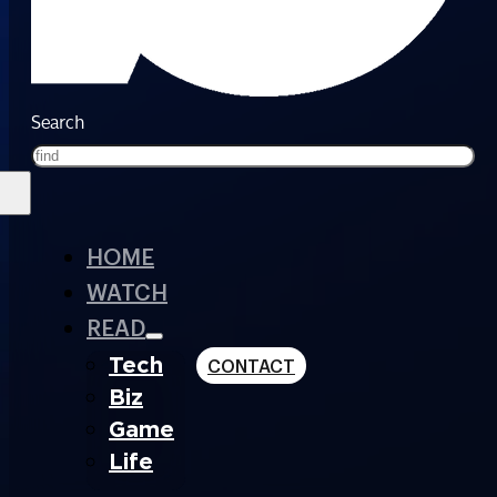
Search
HOME
WATCH
READ
Tech
CONTACT
Biz
Game
Life