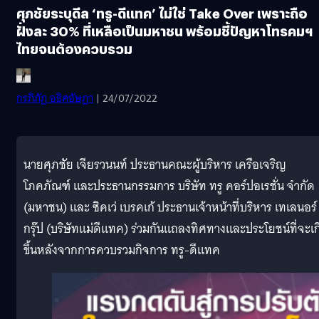
ศุภชัยระบุดีล ‘ทรู-ดีแทค’ ไม่ใช่ Take Over เพราะถือ
ฝั่งละ 30% ที่เหลือเป็นมหาชน พร้อมชี้ปัญหาโทรคมฯ
ไทยจนต้องควบรวม
กรภิภัฏ อธิศอัษฎา
| 24/07/2022
นายศุภชัย เจียรวนนท์ ประธานคณะผู้บริหาร เครือเจริญ
โภคภัณฑ์ และประธานกรรมการ บริษัท ทรู คอร์ปอเรชั่น จำกัด
(มหาชน) และ ซิคเว่ เบรคเก้ ประธานเจ้าหน้าที่บริหาร เทเลนอร์
กรุ๊ป (บริษัทแม่ดีแทค) ร่วมกันแถลงทิศทางและประโยชน์ที่จะเก
ขึ้นหลังจากการควบรวมกิจการ ทรู-ดีแทค