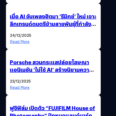
เมื่อ AI จับเพลงฮิตมา ‘รีมิกซ์’ ใหม่ เจาะ
ลึกเทรนด์ดนตรีข้ามสายพันธุ์ที่กำลัง
ยึดครองหน้าฟีด TikTok
24/12/2025
Read More
Porsche สวนกระแสปล่อยโฆษณา
แอนิเมชัน ‘ไม่ใช้ AI’ สร้างนิยามความ
‘แพง’ ที่ AI ให้ไม่ได้
23/12/2025
Read More
ฟูจิฟิล์ม เปิดตัว “FUJIFILM House of
Photography” ปักหมุดแลนด์มาร์ก