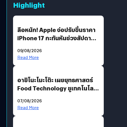
Highlight
ลือหนัก! Apple จ่อปรับขึ้นราคา
iPhone 17 กะทันหันช่วงสัปดาห์ที่
10 สิงหาคมนี้
09/08/2026
Read More
อายิโนะโมะโต๊ะ เผยยุทธศาสตร์
Food Technology ชูเทคโนโลยี
“AminoScience” เจาะอินไซต์ผู้
07/08/2026
บริโภคและ B2B
Read More