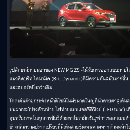
รูปลักษณ์ภายนอกของ NEW MG ZS -ได้รับการออกแบบภายใต
แนวคิดบริท ไดนามิค (Brit Dynamic)ที่มีความทันสมัยมากขึ้น
และสปอร์ตยิ่งกว่าเดิม
โดดเด่นด้วยกระจังหน้าดีไซน์ใหม่ขนาดใหญ่ที่นำสายตาสู่เส้น
บนฝากระโปรงด้านท้าย ไฟท้ายแบบแอลอีดีทิวบ์ (LED tube) เพิ
สุนทรียภาพในทุกการขับขี่ด้วยพาโนรามิกซันรูฟการออกแบบด้
ข้างเน้นความปราดเปรียวที่มีเส้นสายชัดเจนพาดจากด้านหน้าไ