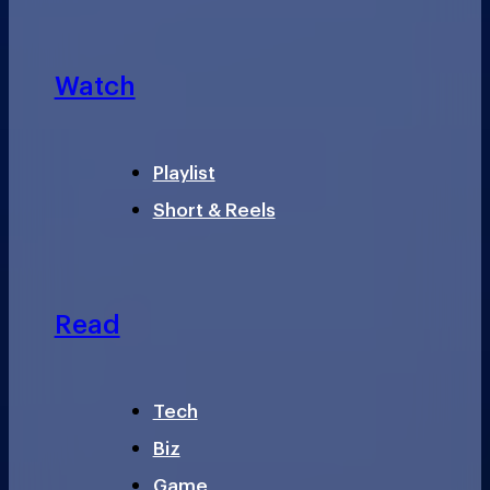
Watch
Playlist
Short & Reels
Read
Tech
Biz
Game