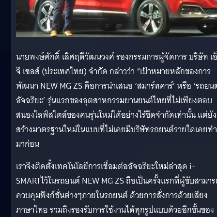
นายพงษ์ศักดิ์ เลิศฤดีวัฒนวงศ์ รองกรรมการผู้จัดการ บริษัท เอ
จี เซลส์ (ประเทศไทย) จำกัด กล่าวว่า “เป้าหมายหลักของการ
พัฒนา NEW MG ZS คือการนำเสนอ ‘สมาร์ทคาร์’ หรือ ‘รถยนต
อัจฉริยะ’ รุ่นแรกของอุตสาหกรรมยานยนต์ไทยที่ไม่เพียงตอบ
สนองไลฟ์สไตล์ของคนรุ่นใหม่ได้อย่างไร้ขีดจำกัดเท่านั้น แต่ยัง
สร้างมาตรฐานใหม่ในแบบที่ไม่เคยมีบริษัทรถยนต์รายใดเคยทำ
มาก่อน
เราจึงติดตั้งเทคโนโลยีการเชื่อมต่ออัจฉริยะใหม่ล่าสุด i-
SMARTไว้ในรถยนต์ NEW MG ZS ถือเป็นครั้งแรกที่ผู้ขับสามาร
ควบคุมฟังก์ชั่นต่างๆภายในรถยนต์ ด้วยการสั่งการด้วยเสียง
ภาษาไทย รวมถึงรองรับการใช้งานได้ทุกรูปแบบด้วยอีกขั้นของ