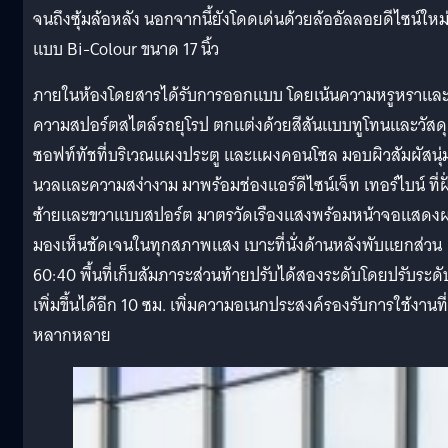
จนถึงซุ้มล้อหลัง นอกจากนี้ยังโดดเด่นด้วยล้ออัลลอยดีไซน์ใหม
แบบ Bi-Colour ขนาด 17 นิ้ว
ภายในห้องโดยสารได้รับการออกแบบ โดยเน้นความหรูหราแล
ความสปอร์ตสไตล์รถยุโรป ตกแต่งด้วยสีสันแบบทูโทนและวัสดุ
ซอฟท์ทัชที่บริเวณแผงประตู และแผงคอนโซล มอบผิวสัมผัสนุ่
นวลและความสง่างาม มาพร้อมช่องแอร์ดีไซน์เจ็ท เทอร์ไบน์ ที่ฝั
ซ้ายและขวาแบบสปอร์ต มาตรวัดเรืองแสงพร้อมหน้าจอแสดง
มองเห็นชัดเจนในทุกสภาพแสง เบาะที่นั่งด้านหลังพับแยกส่วน
60:40 พื้นที่เก็บสัมภาระส่วนท้ายปรับได้สองระดับโดยปรับระดั
เพิ่มขึ้นได้อีก 10 ซม. เพิ่มความอเนกประสงค์รองรับการใช้งานที่
หลากหลาย