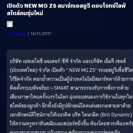
เปิดตัว NEW MG ZS สมาร์ทเอสยูวี ตอบโจทย์ไลฟ์
สไตล์คนรุ่นใหม่
Ratchapon
| 14/11/2017
บริษัท เอสเอไอซี มอเตอร์-ซีพี จำกัด และบริษัท เอ็มจี เซลส์
(ประเทศไทย) จำกัด เปิดตัว “ NEW MG ZS” รถเอสยูวีเพื่อชีวิตท
ไร้ขีดจำกัด ตอกย้ำความเป็นผู้นำเทคโนโลยีสมาร์ทคาร์ด้วยกา
ติดตั้งระบบอัจฉริยะ i-SMART สามารถรองรับการสั่งการด้วย
เสียงภาษาไทยครั้งแรกในโลก มุ่งตอบสนองการใช้งานในทุกไล
สไตล์ของลูกค้า อีกทั้งยังมีรูปลักษณ์โดดเด่นสะกดสายตาด้วย
เอกลักษณ์ดีไซน์ภายใต้แนวคิด บริท ไดนามิค (Brit Dynamic) ท
ให้ความหรูหราทันสมัยและสปอร์ตยิ่งขึ้น ห้องโดยสารเพียบพร้
ความสะดวกสบาย กว้างขวาง พร้อมระบบความปลอดภัย