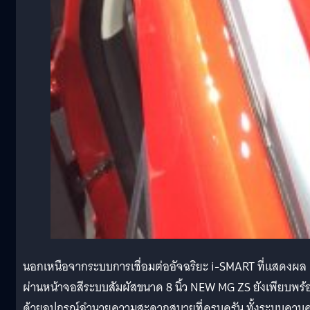
นอกเหนือจากระบบการเชื่อมต่ออัจฉริยะ i-SMART ที่แสดงผล
ผ่านหน้าจอสีระบบสัมผัสขนาด 8 นิ้ว NEW MG ZS ยังเพียบพร้
ด้วยอุปกรณ์อำนวยความสะดวกสบายที่ครบครัน ทั้งระบบควบค