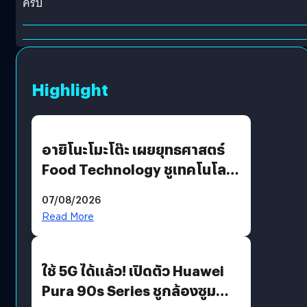
ครับ
Highlight
อายิโนะโมะโต๊ะ เผยยุทธศาสตร์
Food Technology ชูเทคโนโลยี
“AminoScience” เจาะอินไซต์ผู้
07/08/2026
บริโภคและ B2B
Read More
ใช้ 5G ได้แล้ว! เปิดตัว Huawei
Pura 90s Series ชูกล้องซูม