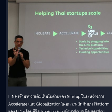
LINE เข้ามาช่วยเติมเต็มในส่วนของ Startup ในระหว่างการ
Accelerate และ Globalization โดยการผลักดันบน Platform
ของ LINE โดยมีทีม Engineering เข้ามาช่วยเหลือ และช่วย