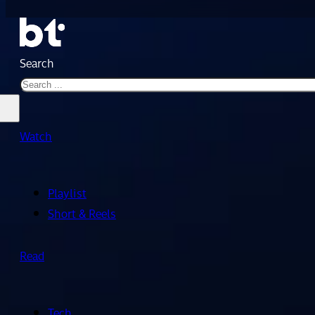
Search
Watch
Playlist
Short & Reels
Read
Tech