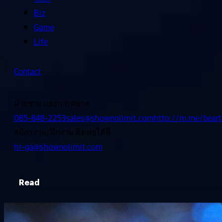
Biz
Game
Life
Contact
ฝ่ายขาย และการตลาด
085-848-2253
sales@shownolimit.com
http://m.me/beart
สมัครงาน/ฝึกงาน ติดต่อได้ที่
hr-ga@shownolimit.com
Read