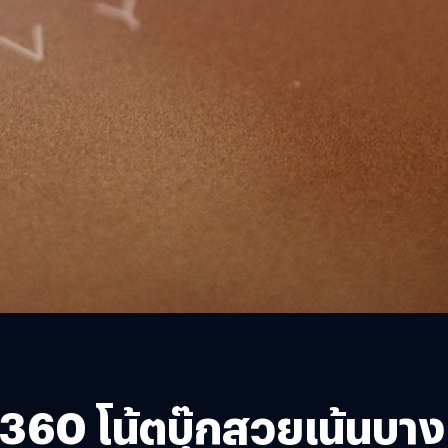
x360 โน้ตบุ๊กสวยเน้นบ