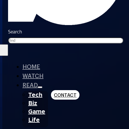
Search
HOME
WATCH
READ
Tech
CONTACT
Biz
Game
Life