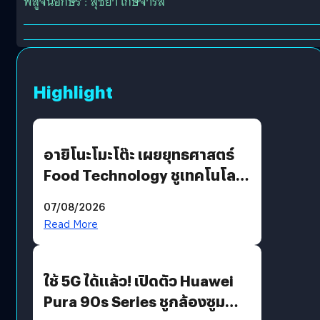
พิสูจน์อักษร : สุชยา เกษจำรัส
Highlight
อายิโนะโมะโต๊ะ เผยยุทธศาสตร์
Food Technology ชูเทคโนโลยี
“AminoScience” เจาะอินไซต์ผู้
07/08/2026
บริโภคและ B2B
Read More
ใช้ 5G ได้แล้ว! เปิดตัว Huawei
Pura 90s Series ชูกล้องซูม