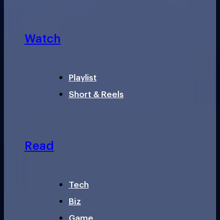
Watch
Playlist
Short & Reels
Read
Tech
Biz
Game