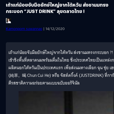
เถ้าแก่น้อยจับมือยักษ์ใหญ่จากไต้หวัน ส่งชานมทรง
กระบอก “JUST DRINK” ลุยตลาดไทย !
Kamonporn suwannao
| 14/12/2020
เถ้าแก่น้อยจับมือยักษ์ใหญ่จากไต้หวัน ส่งชานมทรงกระบอก ?!
เข้าชิงพื้นที่ตลาดนมพร้อมดื่มในไทย ซึ่งประเทศไทยเป็นแหล่ง
ผลิตนอกไต้หวันเป็นประเทศแรก เพื่อส่งนมทางเลือก ฉุน ชุ่ย เฮ
(純萃。喝 Chun Cui He) หรือ จัสท์ดริ้งค์ (JUSTDRINK) ที่การ
ตีรสชาติความอร่อยตามแบบฉบับออริจินัล