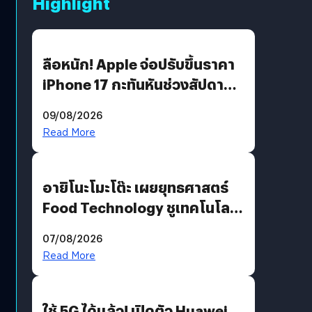
Highlight
ลือหนัก! Apple จ่อปรับขึ้นราคา
iPhone 17 กะทันหันช่วงสัปดาห์ที่
10 สิงหาคมนี้
09/08/2026
Read More
อายิโนะโมะโต๊ะ เผยยุทธศาสตร์
Food Technology ชูเทคโนโลยี
“AminoScience” เจาะอินไซต์ผู้
07/08/2026
บริโภคและ B2B
Read More
ใช้ 5G ได้แล้ว! เปิดตัว Huawei