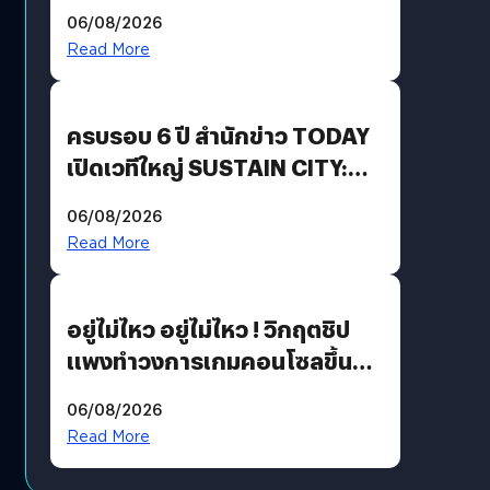
Energy สร้างฐาน Recurring
06/08/2026
Revenue เร่งเครื่อง New
Read More
Growth Engine พร้อมจ่าย
ปันผล 0.10 บาท/หุ้น
ครบรอบ 6 ปี สำนักข่าว TODAY
เปิดเวทีใหญ่ SUSTAIN CITY:
THE GREEN TRANSITION ถก
06/08/2026
แนวทางปรับตัวสู่เศรษฐกิจสี
Read More
เขียวอย่างยั่งยืน
อยู่ไม่ไหว อยู่ไม่ไหว ! วิกฤตชิป
แพงทำวงการเกมคอนโซลขึ้น
ราคายับ แบบนี้เกมเมอร์อยู่ยังไง
06/08/2026
?
Read More