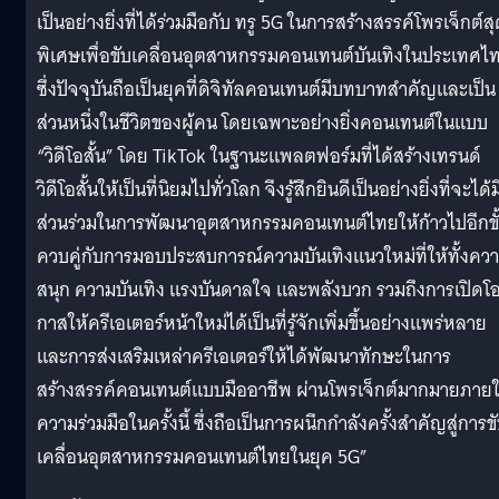
เป็นอย่างยิ่งที่ได้ร่วมมือกับ ทรู 5G ในการสร้างสรรค์โพรเจ็กต์ส
พิเศษเพื่อขับเคลื่อนอุตสาหกรรมคอนเทนต์บันเทิงในประเทศไ
ซึ่งปัจจุบันถือเป็นยุคที่ดิจิทัลคอนเทนต์มีบทบาทสำคัญและเป็น
ส่วนหนึ่งในชีวิตของผู้คน โดยเฉพาะอย่างยิ่งคอนเทนต์ในแบบ
“วิดีโอสั้น” โดย TikTok ในฐานะแพลตฟอร์มที่ได้สร้างเทรนด์
วิดีโอสั้นให้เป็นที่นิยมไปทั่วโลก จึงรู้สึกยินดีเป็นอย่างยิ่งที่จะได้ม
ส่วนร่วมในการพัฒนาอุตสาหกรรมคอนเทนต์ไทยให้ก้าวไปอีกขั
ควบคู่กับการมอบประสบการณ์ความบันเทิงแนวใหม่ที่ให้ทั้งคว
สนุก ความบันเทิง แรงบันดาลใจ และพลังบวก รวมถึงการเปิดโ
กาสให้ครีเอเตอร์หน้าใหม่ได้เป็นที่รู้จักเพิ่มขึ้นอย่างแพร่หลาย
และการส่งเสริมเหล่าครีเอเตอร์ให้ได้พัฒนาทักษะในการ
สร้างสรรค์คอนเทนต์แบบมืออาชีพ ผ่านโพรเจ็กต์มากมายภายใ
ความร่วมมือในครั้งนี้ ซึ่งถือเป็นการผนึกกำลังครั้งสำคัญสู่การข
เคลื่อนอุตสาหกรรมคอนเทนต์ไทยในยุค 5G”