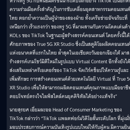
หว่างทรู 5G กับพันธมิตรชั้นนำระดับโลกอย่าง TikTok เป็นอีกหน
ความร่วมมือครั้งสำคัญในการขับเคลื่อนอุตสาหกรรมคอนเทนต
ไทย ตอกย้ำความเป็นผู้นำของสองฝ่าย ทั้งเครือข่ายอัจฉริยะที่
เหนือกว่า เร็วแรงกว่า ของทรู 5G ที่มาผสานกับความโดดเด่นด้
KOLs ของ TikTok ในฐานะผู้สร้างสรรค์คอนเทนต์ โดยครั้งนี้ได
ศักยภาพของ True 5G XR Studio ซึ่งเป็นสตูดิโอผลิตคอนเทนต
แห่งอนาคตที่แรกในไทย ล้ำสุดในเอเชียตะวันออกเฉียงใต้ มาส
ร้างสรรค์เกมโชว์มิติใหม่ในรูปแบบ Virtual Content อีกทั้งยังได
ส่งเสริมเหล่าครีเอเตอร์ของ TikTok จัดเวิร์คช็อปให้ความรู้และ
เพิ่มทักษะ การสร้างคอนเทนต์ด้วยเทคโนโลยี Virtual ที่ True 
XR Studio เพื่อให้สามารถผลิตคอนเทนต์คุณภาพแบบมืออาชี
ตอบโจทย์ตรงใจไลฟ์สไตล์คนยุคดิจิทัลได้อย่างแท้จริง”
นายสุรยศ เอี่ยมละออ Head of Consumer Marketing ของ
TikTok กล่าวว่า “TikTok แพลตฟอร์มวิดีโอสั้นระดับโลก ที่มุ่งมั่
มอบประสบการณ์ความบันเทิงรูปแบบใหม่ให้กับผู้คน มีความยิน