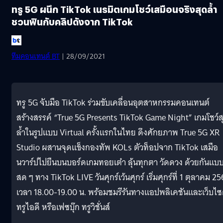
ทรู 5G ผนึก TikTok เนรมิตเกมโชว์เสมือนจริงสุดล้ำ
ชวนฟินกับคลิปดังจาก TikTok
ทีมคอนเทนต์ BT
| 28/09/2021
ทรู 5G จับมือ TikTok ร่วมขับเคลื่อนอุตสาหกรรมคอนเทนต์
สร้างสรรค์ “True 5G Presents TikTok Game Night” เกมโชว์ส
ล้ำในรูปแบบ Virtual ครั้งแรกในไทย ดึงศักยภาพ True 5G XR
Studio ผสานจุดแข็งกองทัพ KOLs ตัวท็อปจาก TikTok เสมือ
นวาร์ปไปยืนบนบอร์ดเกมทอยเต๋า ลุ้นทุกตา วัดดวง ด้วยกันแบ
สด ๆ ทาง TikTok LIVE วันศุกร์เว้นศุกร์ เริ่มศุกร์ที่ 1 ตุลาคม 2
เวลา 18.00-19.00 น. พร้อมชมรีรันทางแอปพลิเคชันและเว็บไซ
ทรูไอดี หรือเฟซบุ๊ก ทรูวิชั่นส์