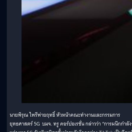
นายพิรุณ ไพรีพ่ายฤทธิ์ หัวหน้าคณะทำงานและกรรมการ
ยุทธศาสตร์ 5G บมจ. ทรู คอร์ปอเรชั่น กล่าวว่า “การผนึกกำลัง