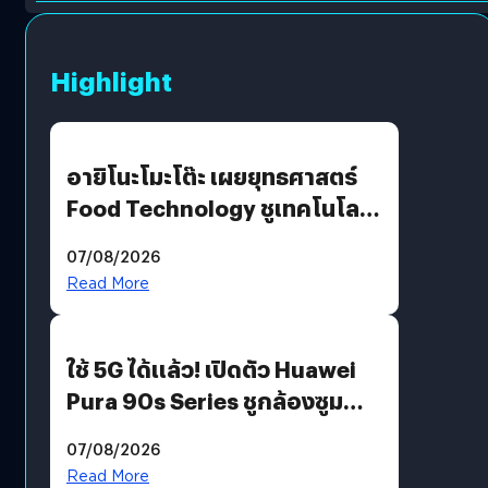
Highlight
อายิโนะโมะโต๊ะ เผยยุทธศาสตร์
Food Technology ชูเทคโนโลยี
“AminoScience” เจาะอินไซต์ผู้
07/08/2026
บริโภคและ B2B
Read More
ใช้ 5G ได้แล้ว! เปิดตัว Huawei
Pura 90s Series ชูกล้องซูม
200 MP ในรุ่นท็อป
07/08/2026
Read More