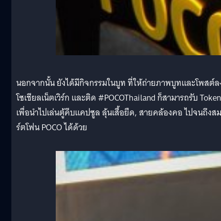
นอกจากนั้น ยังได้มีกิจกรรมในบูท ที่ให้ถ่ายภาพบูทและโพสต์ล
โซเชียลเน็ตเวิร์ก และติด #POCOThailand ก็สามารถรับ Token
เพื่อนำไปเล่นตู้คีบแคปซูล ลุ้นเสื้อยืด, สายคล้องคอ ไปจนถึงส
ร์ตโฟน POCO ได้ด้วย