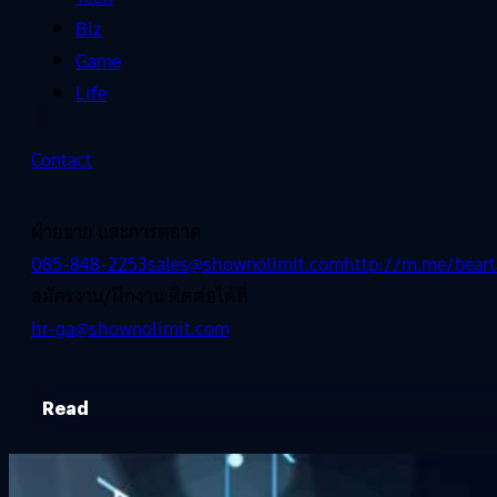
Biz
Game
Life
Contact
ฝ่ายขาย และการตลาด
085-848-2253
sales@shownolimit.com
http://m.me/beart
สมัครงาน/ฝึกงาน ติดต่อได้ที่
hr-ga@shownolimit.com
Read