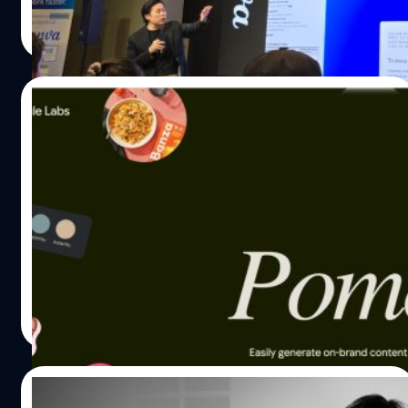
กลุ่มผู้ใช้งานระดับองค์กร (Business และ Enterprise) โดย
กานต์สิรี บัววิชัยศิลป์
| 167 days ago
สามารถลดการใช้พลังงานได้สูงถึง 47% ผ่านการใช้เทคโนโลยี
เฉพาะ การร่วมมือครั้งนี้เป็นการตอกย้ำคุณประโยชน์ที่ธุรกิจ
Read More
วัสดุ ETFE แทนกระจกแบบเดิมเพื่อลดความร้อนแต่ยังคงรับ
และหน่วยงานภาครัฐในประเทศจะได้รับเมื่อใช้งาน Canva
แสงธรรมชาติได้ดี พร้อมติดตั้งโซลาร์รูฟขนาดใหญ่…
โดย Thaiware Shop ที่จะช่วยขับเคลื่อนงานสร้างสรรค์สื่อ
กราฟิกของธุรกิจไทยให้ได้รับประโยชน์การใช้งาน Canva
20/02/2026
อย่างคุ้มค่าที่สุด โดยที่ Thaiware Shop จะได้รับสิทธิ์การ
จำหน่ายผลิตภัณฑ์ของ Canva ในการวางแผนการใช้งาน
รู้จักกับ ‘Photoshoot’ ฟีเจอร์ใหม่ที่ใช้ AI
Canva Business และ Canva Enterprise สำหรับการใช้งานใน
สร้างภาพขายสินค้าได้แบบสวยเฉียบ ของ
องค์กรธุรกิจ หน่วยงานภาครัฐ และบริษัทที่มีหลากทีม หลาย
Pomelli AI ที่ Google สร้างขึ้นมาเพื่อแย่งงาน
แผนก ทำไม Thaiware ถึงเลือกจับมือกับ Canva ? ประโยชน์
เมื่อคืนวันที่ 19 กุมภาพันธ์ที่ผ่านมา หากใครติดตามบัญชี
กราฟิก ?
ต่อผู้ใช้งานและองค์กร การที่ Thaiware เข้ามาดูแลการ
@GoogleLabs ใน X อาจจะได้เห็นโพสต์ที่ยอดเอนเกจถล่ม
จำหน่ายจะส่งผลดีต่อผู้ใช้ชาวไทยในหลายด้าน ไม่ว่าจะเป็น
ทลายอย่างการเปิดตัวฟีเจอร์ ‘Photoshoot’ ของ AI เจ้าเล็ก
นอกเหนือจากการขายสิทธิ์การใช้งาน (License) แล้ว…
‘Pomelli’ ภายใต้การดำเนินงานของ Google Labs โดย
ภายในเนื้อหาโพสต์แปลได้ว่า “วันนี้เราอยากแนะนำฟีเจอร์
กานต์สิรี บัววิชัยศิลป์
| 167 days ago
ใหม่ล่าสุดจาก Pomelli เรียกว่า Photoshoot ซึ่งฟีเจอร์นี้คุณ
Read More
สามารถเลือกรูปสินค้าของคุณมาใช้ปรับแต่งแล้วสร้างภาพ
สินค้าที่คุณภาพสูง เพื่อยกระดับการตลาดของคุณ ตอนนี้เปิด
ให้ใช้งานได้ฟรีสำหรับสหรัฐฯ แคนาดา ออสเตรเลีย และนีว
20/02/2026
ซีแลนด์ - พร้อมแปะลิงก์ labs.google/pomelli” Pomelli ใช้