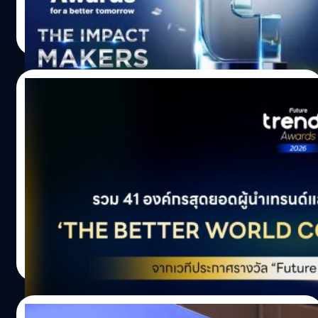
ครองส่วนแบ่งการผลิตชิปขั้นสูง (Advanced Nodes) มากที่สุด
Goals) ที่ครอบคลุมในทุกมิติ ตั้งแต่สิ่งแวดล้อม สังคม ความ
ภูษิต เรืองอุดมกิจ
| 153 days ago
ในโลก เรียกได้ว่าเป็นกระดูกสันหลังของ iPhone ไปจนถึงชิป
เท่าเทียม การศึกษา นวัตกรรม ความยากจน สุขภาพ พลังงาน
Read More
AI ของ…
สะอาด เศรษฐกิจดิจิทัล และอีกอื่น ๆ อีกมากมาย ดังนี้ - Tech
for Poverty Breakthrough Award | โครงการ สดชื่นสถาน
&รถซักผ้าเคลื่อนที่ Laundry move โดยบริษัท ชูมณี จำกัด ใน
04/03/2026
เครือของ บริษัท เค-เน็กซ์ คอร์ปอเรชั่น จำกัด (Otteri wash…
สุดยอดผู้นำเทรนด์และความเป็นเลิศด้าน ESG
กับ ‘The Better World Corporate Awards’
จากเวทีประกาศรางวัล Future Trends
ก้าวข้ามขีดจำกัดของธุรกิจสู่การสร้างคุณค่าที่ยั่งยืน กับรางวัล
Awards 2026
‘The Better World Corporate Awards’ จากเวที Future
Trends Awards 2026 รางวัลที่มอบให้แก่องค์กรสุดยอดผู้นำ
เทรนด์และความเป็นเลิศด้าน ESG ซึ่งไม่ได้มุ่งเน้นเพียงความ
สำเร็จทางตัวเลข แต่คือการพิสูจน์ให้เห็นว่าธุรกิจสามารถ
ภูษิต เรืองอุดมกิจ
| 155 days ago
เติบโต ควบคู่ไปกับการดูแลโลกและสร้างคุณภาพชีวิตที่ดีให้
Read More
กับผู้คนได้อย่างสมบูรณ์แบบ โดย Future Trends Awards
2026 คืองานประกาศรางวัลสุดยอดผู้นำเทรนด์แห่งปี ที่จะ
มอบให้กับองค์กร แบรนด์ ผลิตภัณฑ์ และบุคคลแห่งอนาคต
04/03/2026