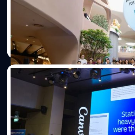
ใช้ก็ง่ายมาก เพียงแค่เราเปิดแอปฯ iBeer แล้วกดที่หน้าจอ
พร้อมคว้า 2 มาตรฐานสากลครั้งแรกในไทย
เพื่อเติมเบียร์ หรือจะเขย่าเบา ๆ…
สยามพิวรรธน์สร้างแรงสั่นสะเทือนให้วงการรีเทลระดับโลกอีก
ครั้งด้วยการเปิดตัว NEXTOPIA ณ สยามพารากอน ภายใต้
คอนเซปต์ Co-Creation Retail for Sustainable Lifestyle ซึ่ง
ถือเป็นโมเดลต้นแบบแห่งแรกของโลกที่ผสมผสานการชอปปิง
เข้ากับวิถีชีวิตที่ยั่งยืนอย่างเป็นรูปธรรม ความสำเร็จนี้การันตี
กานต์สิรี บัววิชัยศิลป์
| 167 days ago
ด้วยการคว้า 2 มาตรฐานสากลพร้อมกันเป็นครั้งแรกของ
Read More
ประเทศไทย ได้แก่ EDGE ระดับ Advanced ซึ่งเน้น
ประสิทธิภาพด้านการใช้ทรัพยากร และ Fitwel ระดับ 2 ดาว ที่
มุ่งเน้นเรื่องสุขภาวะและคุณภาพชีวิตของผู้ใช้งานอาคาร
20/02/2026
NEXTOPIA ไม่ได้เป็นเพียงพื้นที่จัดแสดงนวัตกรรม แต่คือ
พื้นที่ปฏิบัติการจริงที่ใช้พลังงานสะอาด 100% ตั้งแต่ปี 2026
Thaiware จัดงาน ‘Sawasdee Canva’ เป็น
นี้ และมีแผนจะขยายโมเดลนี้ให้ครอบคลุมศูนย์การค้าในเครือ
ตัวแทนจำหน่าย Canva สำหรับธุรกิจรายแรก
ทั้งหมดภายในปี 2030 เพื่อเดินหน้าสู่เป้าหมาย Net Zero หรือ
ในไทย
การปล่อยก๊าซเรือนกระจกสุทธิเป็นศูนย์ภายในปี 2050
บริษัท ไทยแวร์ คอมมิวนิเคชั่น (Thaiware Communication)
ตอกย้ำบทบาทของสยามพิวรรธน์ในฐานะ Game Changer ที่
ผู้บริหารเว็บไซต์ Thaiware.com และผู้จัดจำหน่ายซอฟต์แวร์
สร้างแพลตฟอร์มแห่งโอกาสในการเชื่อมโยงธุรกิจ ผู้คน และ
ลิขสิทธิ์ เปิดตัวในฐานะ 'Enterprise Reseller Partner' ให้กับ
สิ่งแวดล้อมเข้าด้วยกันอย่างเป็นระบบ ในด้านวิศวกรรมและ
Canva อย่างเป็นทางการรายแรกในประเทศไทย เพื่อรุกตลาด
การออกแบบอาคารภายใต้มาตรฐาน EDGE นั้น NEXTOPIA