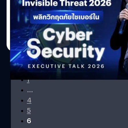
Talk 2026
ดังนั้นสิ่งที่สำคัญที่สุด คือการเป็นองค์กรที่พร้อมเรียนรู้ตลอด
BT beartai เปิดต้นปี 2026 ด้วยอีเวนต์ Cyber Security
เวลา เปลี่ยนจากองค์กรที่ Know-it-all เป็นองค์กรที่ Learn-
Executive Talk 2026 เพราะเราเชื่อว่าภัยไซเบอร์เป็นเรื่องของ
it-all ทุก ๆ ปีจะมีนักศึกษาฝึกงานเข้ามาร่วมบริษัท ซึ่งพวกเขา
ทุกคน ไม่ว่าจะคนทั่วไป หรือธุรกิจใหญ่ระดับพันล้าน เพราะ
ทุกคนก็ต่างมีความหลากหลายมากขึ้นทุก ๆ ปี การมีสภาพ
การโจมตีทางไซเบอร์เป็น “Invisible Threat” หรือภัยคุกคาม
แวดล้อมที่รองรับความหลากหลาย นาเดลลามองว่าเป็น ‘Real
ที่มองไม่เห็น แต่สามารถสร้างความเสียหายได้มหาศาล ทั้ง
ภูษิต เรืองอุดมกิจ
| 182 days ago
currency’ หรือ มูลค่าของแท้ที่ควรโฟกัส เพราะการยอมรับ
มูลค่าและความน่าเชื่อถือ ซึ่งคุณหนุ่ย พงศ์สุข หิรัญพฤกษ์ ก็
Read More
ความแตกต่างที่ดีที่สุดคือการที่พนักงานรู้สึก ‘ได้มีส่วนร่วม’…
มาร่วมงาน ทั้งในฐานะพิธีกรและสปีกเกอร์ ในการบรรยายการ
เติบโตของภัยไซเบอร์ในแต่ละยุค จากอีเมลหลอกลวงหรือ
ไวรัสที่ทำให้คอมพิวเตอร์อืด แต่ทุกวันนี้ภัยไซเบอร์สร้างผลก
ระทบได้อย่างมหาศาล พร้อมยกเคส BT beartai ที่เคยโดน
โจมตีเซิร์ฟเวอร์ และเรียกค่าไถ่เป็นบิตคอยน์ แต่ด้วยไหวพริบ
1
ของทีมงานทำให้กู้ข้อมูลกลับมาได้โดยไม่ต้องเสียเงินสักบาท
…
รวมถึงเคสส่วนตัวที่เคยเผชิญการถูกแฮกบัตรเครดิตที่มียอด
การรูดบัตรสูงถึง 2 ล้านเยน โดยผู้ให้บริการที่ละเลยความ
4
ปลอดภัย (ไม่มี OTP) ต้องเป็นผู้รับผิดชอบความเสี่ยงและผลก
5
ระทบนั้น รวมถึงความน่าเชื่อถือที่ลดลงด้วย ในเคสนี้ คือ
Payment Gateway ที่ทำข้อมูลบัตรเครดิตลูกค้าหลุด จนเกิด
6
เหตุการณ์การขึ้น งานนี้ยังได้ คุณเคน-ธนิศร์ เจียรวนนท์