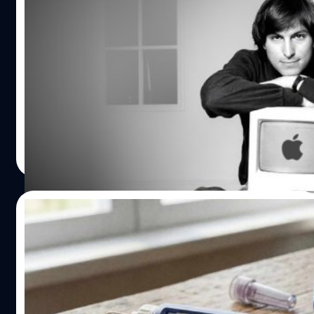
ทำอะไรได้บ้าง ? แม้ว่าในตอนนี้ฟีเจอร์นี้ยังไม่มีในประเทศไทย
24 กุมภาพันธ์วันสำคัญของสตีฟ จอบส์ นัก
แต่ BT beartai จะอธิบายคร่าว ๆ ว่า AI ตัวนี้เด่นอย่างไร และ
นวัตกรรมที่ได้แรงบันดาลใจจากการไปอินเดีย
เราใช้ทำอะไรได้บ้าง Pomelli เป็น AI ที่ไม่ได้เด่นในทาง
!
Generative AI แบบพี่ใหญ่ของค่ายอย่าง Gemini แต่จุดเด่น
สำหรับคนส่วนใหญ่ 24 กุมภาพันธ์ อาจเป็นเพียงวันธรรมดา
ของเขาคือการใช้เจนงานภาพเชิงพาณิชย์ หรืองานเชิงธุรกิจ
บนปฏิทิน แต่ในปี 1955 วันนี้คือจุดเริ่มต้นของตำนาน เมื่อเด็ก
เช่นการออกแบบ Brand CI…
ชายที่ชื่อ สตีฟ จอบส์ (Steve Jobs) ลืมตาดูโลกที่
ซานฟรานซิสโก ก่อนจะก้าวขึ้นมาเป็นนวัตกรผู้ทรงอิทธิพล
ที่สุดคนหนึ่งของโลกในฐานะผู้ให้กำเนิด Apple ทว่าเบื้อง
กานต์สิรี บัววิชัยศิลป์
| 167 days ago
หลังความสำเร็จระดับปรากฏการณ์ และดีไซน์ที่เน้นความเรียบ
Read More
ง่าย (Minimalism) แต่อัดแน่นด้วยขุมพลังเทคโนโลยี กลับมี
จิกซอว์ชิ้นสำคัญที่หลายคนมองข้าม นั่นคือช่วงเวลา 7 เดือนใน
อินเดีย การเดินทางแสวงบุญในครั้งนั้นไม่ใช่แค่การพักผ่อน
19/02/2026
แต่มันคือการหล่อหลอม ‘สัญชาตญาณ’ และวิถีแห่งเซน จน
กลายเป็น DNA สำคัญที่ทำให้สินค้าของ Apple แตกต่างจาก
ปักปากกา เทคโนโลยีลดน้ำหนักที่มีที่มาจาก
คู่แข่งอย่างสิ้นเชิง และกลายเป็นตำนานที่ยังคงถูกเล่าขานแม้
‘น้ำลายกิ้งก่า’
ในวันที่เขาจากไปแล้ว จากดีไซน์สินค้าที่มีความมินิมอลสู่เรื่อง
เล่าจากอินเดีย ย้อนกลับไปเมื่อปี 1974 ตอนที่จอบส์อายุเพียง
กระแสปักปากกา หรือที่เลี่ยงบาลีว่าปักตะกร้าได้รับความนิยม
19 ปี จอบส์และเพื่อนสนิท (ซึ่งต่อมาก็กลายมาเป็นพนักงาน
มากขึ้นจนอาจเรียกได้ว่าเป็นเทรนด์ในการลดน้ำหนัก ซึ่งในเชิง