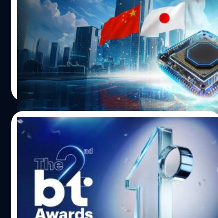
Plus เจาะโอกาสกระแส Semiconductor แห่ง
การใช้งานจริงของผู้ใช้ ที่เรียกว่า Consumer Centric ไม่ว่าจะ
เอเชีย
เป็น Privacy Display หรือจอกันเผือก และ AI ในสมาร์ตโฟน
ตอนนี้เราอาจอยู่ในยุคที่พูดได้เต็มปากว่า AI กำลังครองโลก
ในเคสของ Privacy Display เข้ามาช่วยแก้ Pain Point เรื่อง
เป็นเรื่องจริง และพร้อมเข้าสู่เฟสของการขยายตัวเชิง
ความปลอดภัยและความเป็นส่วนตัวผ่านนวัตกรรมของ
อุตสาหกรรม ที่เปลี่ยนอดีตจากผู้ออกแบบชิป มาเป็นผู้ผลิตชิป
Samsung หรือจะเป็น Galaxy AI ที่ทาง Samsung เห็นการ
อย่างสมบูรณ์แบบ และหากพูดถึงฐานการผลิตชิปที่สำคัญ
ตอบรับที่ดีตั้งแต่ S24 Series โดยคนไทยใช้ AI…
ที่สุดของโลก คงหนีไม่พ้นภูมิภาคเอเชีย นี่คือที่มาของกองทุน
รัตนาภรณ์ ศรีนวลจันทร์
| 151 days ago
เปิดใหม่ที่กำลังเป็นที่จับตามองอย่าง A-ASEMI (Atrackers
Read More
Asia Semiconductor Fund) ที่มีกลุ่มประเทศที่ครองส่วนแบ่ง
การผลิตชิปโลกแบบเบ็ดเสร็จ อย่าง จีน, ญี่ปุ่น, ไต้หวัน และ
เกาหลีใต้ รวมอยู่ บทความนี้จะพาคุณไปเจาะลึกนโยบาย
06/03/2026
ความเสี่ยง และความคุ้มค่า เพื่อให้เห็นภาพรวมของโอกาสการ
ลงทุนที่กำลังจะมาถึงนี้ ทำไมต้อง "Asia Semiconductor"
ประกาศรางวัลผู้ได้รับรางวัล SDGs Awards
ยุทธศาสตร์ที่โลกขาดไม่ได้ แต่ก่อนจะพูดถึงรายละเอียด
ใน The 2nd BT Awards: The Impact
ของกองทุน สงสัยไหมว่าทำไมต้องเป็น Asia Semiconductor
Makers
นั่นเพราะในห่วงโซ่อุปทานโลก แม้สหรัฐฯ จะเป็นผู้นำด้านการ
BT ขอประกาศผู้ที่ได้รับรางวัล SDGs Awards ใน The 2nd BT
ออกแบบชิป แต่ความจริงที่ปฏิเสธไม่ได้คือ กว่า 80% ของ
Awards: The Impact Makers รางวัลที่มอบให้กับผู้ที่สร้าง
กำลังการผลิตชิปทั่วโลกกระจุกตัวอยู่ในเอเชีย โดยมี 4
ผลกระทบเชิงบวกให้กับโลกเพื่อวันพรุ่งนี้ที่ดีกว่า ผ่านเป้า
มหาอำนาจหลักเป็นฟันเฟืองสำคัญ ไต้หวัน นำโดย TSMC ที่
หมายพัฒนาที่ยั่งยืน หรือ SDGs (Sustainable Development