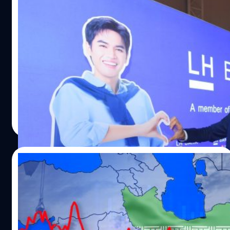
ผู้สร้างสรรค์นวัตกรรมใหม่ๆ เพื่อประกาศและเชิดชูความ
สำเร็จให้แก่องค์กร แบรนด์ ผลิตภัณฑ์ และบุคคล ที่มีความ
LH Bank เปิดตัว “GENIE AI” ผู้ช่วยอัจฉริยะสั่ง
คิดริเริ่มสร้างสรรค์งานที่มีความโดดเด่น ซึ่งก่อให้เกิดคุณค่า
งานด้วยเสียง บนแอปฯ LHB You รายแรกใน
สูงสุดต่อสังคมเป็นวงกว้าง ผ่าน 3 ขั้นตอนดังนี้ 1. เปิดรับการ
ไทย
เสนอรายชื่อองค์กรเพื่อสมัครเข้าร่วมการประกวด 2. คณะ
เมื่อความเร็ว การเข้าถึงง่าย และความปลอดภัยคือหัวใจ
กรรมการผู้ทรงคุณวุฒิคัดเลือกคุณสมบัติผู้สมัคร ตามหลัก
สำคัญของยุค Mobile Banking ทาง LH Bank ได้สร้าง
เกณฑ์คะแนน 3. คณะกรรมการผู้ทรงคุณวุฒิร่วมคัดเลือกเฟ้น
ปรากฏการณ์ใหม่ในวงการธนาคารไทย ด้วยการเปลี่ยนผ่าน
หาผู้ชนะในแต่ละสาขารางวัล และเปิดโหวตแสดงความคิด
จากกลยุทธ์ "Mobile-First" สู่การเป็น "AI-First & Voice-
เห็นเพื่อเฟ้นหาผู้ชนะรางวัล โดยรางวัล The Better World
First" อย่างเต็มรูปแบบ ด้วยการเปิดตัว “GENIE AI” บน
ภูษิต เรืองอุดมกิจ
| 155 days ago
Corporate Awards มีทั้งสิ้น 5 สาขา ดังนี้…
แอปพลิเคชัน LHB You ซึ่งถือเป็นครั้งแรกในประเทศไทยที่ผู้
Read More
ใช้งานสามารถทำธุรกรรมทางการเงินผ่าน "การสนทนา" ด้วย
เสียงและภาษาธรรมชาติ นายฉี ชิง-ฟู่ ประธานเจ้าหน้าที่
บริหารและกรรมการผู้จัดการ LH Bank ระบุว่า GENIE ไม่ใช่
02/03/2026
เพียงแค่ฟีเจอร์ใหม่ แต่คือนวัตกรรมที่ยึดลูกค้าเป็นศูนย์กลาง
(Customer-Centric) โดยได้รับการสนับสนุนองค์ความรู้จาก
“ช่องแคบฮอร์มุซ” ส่อวิกฤต หลังสหรัฐฯ-
CTBC Bank ธนาคารเอกชนอันดับหนึ่งจากไต้หวันซึ่งเป็น
อิสราเอลถล่มอิหร่าน จับตาน้ำมันขาดแคลน-
บริษัทแม่ที่มีความเชี่ยวชาญด้านเทคโนโลยีทางการเงินระดับ
ราคาพุ่ง ด้านไทยเผยมีสำรองใช้ 60 วัน
สากล ขณะที่ นายพีรพัฒน์ เกษบุญชู ประธานเจ้าหน้าที่บริหาร
สงครามตะวันออกกลางสะเทือนโลก หากปิด "ช่องแคบฮอร์
กลุ่มลูกค้ารายย่อย เสริมว่าเป้าหมายหลักคือการพาธนาคาร