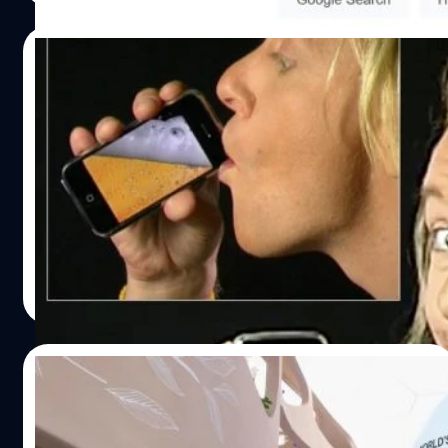
นี่คือจุดยุทธศาสตร์ที่เชื่อมต่ออ่าวเปอร์เซียเข้ากับอ่าวโอมาน
จากอะไร และมีตำนานเบื้องหลังจากที่ไหนที่คุณอาจไม่เคยรู้
และมหาสมุทรอินเดีย ทว่าในปัจจุบัน ความตึงเครียดทางการ
มาก่อน จริง ๆ แล้ว Google เคยใช้ชื่อว่า ‘BackRub’ ย้อนกลับ
24/02/2026
เมืองระหว่างอิหร่านและชาติมหาอำนาจได้ผลักดันให้โลกก้าว
ไปเมื่อปี 1996 ณ มหาวิทยาลัยสแตนฟอร์ด เซอร์เกย์ บริน
เข้าสู่ภาวะสุ่มเสี่ยง เมื่อเส้นทางเดินเรือที่สำคัญที่สุดถูกข่มขู่
(Sergey Brin) และ แลร์รี่ เพจ (Larry Page) สองคู่หูนักศึกษา
‘สตีฟ ชีราตัน’ จากศิลปินสุดติสต์สู่ผู้สร้าง
ด้วยการปิดล้อมและการระงับการเดินเรือ ต้องบอกก่อนว่าสิ่ง
ปริญญาเอกมีไอเดียว่าจะสร้าง Search…
แอปฯ iBeer
สำคัญที่สุดของช่องแคบฮอร์มุซคือปริมาณของทรัพยากรที่
ไหลผ่านในแต่ละวัน ข้อมูลจากหน่วยงานพลังงานระบุว่า ราว 1
เชื่อไหมว่าแอปฯ แรก ๆ ที่ทำเงินหลักล้านบน App Store ไม่ใช่
ใน 5 ของปริมาณการใช้น้ำมันทั่วโลก…
เกมหรือเครื่องมือซับซ้อน แต่คือแอปฯ ดื่มเบียร์ดิจิทัลง่าย ๆ
แต่สร้างรายได้หลายล้าน ! โพสต์นี้ BT Source Code จะพามา
เจาะถึงไอเดียธรรมดา ๆ แต่สร้างมูลค่ามหาศาลของสตีฟ ชีรา
ตัน (Steve Sheraton) และเจาะกลยุทธ์เบื้องหลัง ‘ความ
กานต์สิรี บัววิชัยศิลป์
| 163 days ago
ธรรมดา’ แต่ตอบโจทย์อย่างแอปฯ iBeer และแบ็กกราวนด์
Read More
ของชีราตันที่เป็นจุดกำเนิดแอปฯ เจ๋ง ๆ อีกมากมาย จุดกำเนิด
iBeer ย้อนกลับไปเมื่อปี 2008 ตอนที่ App Store ยังใหม่ ๆ
ช่วงนั้นมีนักพัฒนาหลายคนเริ่มออกมาพัฒนาแอปพลิเคชัน
20/02/2026
ต่าง ๆ เพื่อสร้างรายได้ แต่หนึ่งในนักพัฒนาที่น่าสนใจก็ต้อง
ให้สตีฟ ชีราตัน เพราะเขาคนนี้ไม่ได้สร้างแอปฯ ที่ซับซ้อนหรือ
สยามพิวรรธน์ พลิกโฉมรีเทลโลก เปิดตัว
หวือหวาอะไรเลย แต่กลับเป็นแอปฯ ดื่มเบียร์ดิจิทัล ! หลักการ
NEXTOPIA ต้นแบบรีเทลแห่งความยั่งยืน