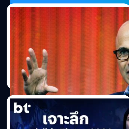
องค์กรเริ่มตระหนักคือ Customer Service ที่ดี ไม่ได้สร้างแค่
ไม่กี่มื้อต่อปี แต่ละมื้ออาจใหญ่ถึง 1 ใน 3 ของน้ำหนักตัว เทียบ
ความพึงพอใจ แต่สามารถสร้างผลลัพธ์ทางธุรกิจได้จริง บท
09/02/2026
กับมนุษย์ที่กิน 3 มื้อต่อวัน หรือ 1,095…
วิเคราะห์จาก Zendesk ระบุว่าคุณภาพการบริการลูกค้ามี
ความสัมพันธ์เชิงบวกกับการเติบโตของบริษัท โดยลูกค้าทั้งใน
5 วิธีบริหารองค์กรฉบับ Satya Nadella กับ
ตลาด B2B และ B2C มีแนวโน้มใช้จ่ายมากขึ้นหลังจากได้รับ
บทบาท ซีอีโอ Microsoft
ประสบการณ์การบริการที่ดี สิ่งนี้ทำให้ Customer Service ไม่
ควรถูกมองเป็น “ต้นทุน” เพียงอย่างเดียว แต่เป็นกลไกสำคัญ
ย้อนกลับไปเมื่อ 6 ปีที่แล้วในช่อง Stanford Graduate School
ในการเพิ่มมูลค่า หากองค์กรสามารถรักษามาตรฐานการ
of Business สัตยา นาเดลลา (Satya Nadella) ซีอีโอของ
บริการให้สม่ำเสมอและขยายผลได้ในต้นทุนที่เหมาะสม ทำไม
Microsoft ได้ให้สัมภาษณ์เกี่ยวกับหลายประเด็น รวมถึงเรื่อง
Customer Service ไม่สามารถสร้างมูลค่าได้อย่างเต็ม
การก้าวขึ้นมาเป็นซีอีโอของ Microsoft แต่สิ่งที่ทำให้บท
ศักยภาพ ? ในทางปฏิบัติ หลายองค์กรยังเผชิญข้อจำกัดเชิง
สัมภาษณ์นี้ยังคงทันสมัยและน่าตื่นเต้นอยู่เสมอ กลับไม่ใช่แค่
กานต์สิรี บัววิชัยศิลป์
| 179 days ago
โครงสร้างที่ทำให้ Customer Service ไม่สามารถสร้างผลลัพธ์
เรื่องราวส่วนตัว แต่เป็นปรัชญาการบริหารองค์กร ซึ่งทีม BT
Read More
ทางธุรกิจได้เต็มที่ ปัญหาหลักมักเกิดจากการพึ่งพามาตรฐาน
มองว่าเป็นหัวใจสำคัญที่องค์กรยุคนี้สามารถหยิบไปปรับใช้ได้
การทำงานของพนักงานเป็นหลัก ซึ่งยากต่อการควบคุมและ
มาเจาะลึกไปพร้อมกันว่า แนวคิดที่เปลี่ยนโลกของเขามีความ
ขยายผลในระยะยาว ไม่ว่าจะเป็น : ปัญหาเหล่านี้ไม่ใช่เรื่อง
พิเศษอย่างไร และจะช่วยปลดล็อกศักยภาพในตัวพวกเราได้
05/02/2026
ใหม่ และเป็นเหตุผลที่องค์กรจำนวนมากเริ่มมองหาเทคโนโลยี
อย่างไรบ้าง นาเดลลาย้ำว่าเมื่อก่อน Microsoft มักจะถูกมอง
เพื่อแก้โจทย์เชิงโครงสร้าง งานวิจัยที่ตีพิมพ์ใน Journal of…
ว่าเป็นบริษัทที่เก่งอันดับต้น ๆ แต่นาเดลลาบอกว่าความเก่งมัน
เจาะลึก Invisible Threat 2026 : พลิกวิกฤต
เป็นเรื่องที่ชั่วคราวมาก ๆ เพราะเทคโนโลยีมันเปลี่ยนแปลง
ภัยไซเบอร์ ใน Cyber Security Executive
เรื่อย ๆ Microsoft จะไม่สามารถเป็นบริษัทที่เก่งตลอดไปได้