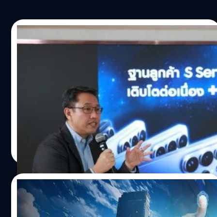
11/03/2026
อ่าน Insight ของ Samsung กับวิธีคิดที่เป็น
เหตุผลว่า ทำไมถึงครองผู้ใช้ไทย และตีตลาดรุ่น
Ultra
BT beartai ได้ไปร่วมสัมภาษณ์พิเศษ คุณอู๊ด-สิทธิโชค นพชิน
บุตร ผู้บริหารคนสำคัญของ Samsung ประเทศไทย นั่นทำให้
เข้าใจมากขึ้นว่านอกจากนวัตกรรมที่นำหน้าแบรนด์อื่นแล้ว วิ
ชันและวิธีการคิดของ Samsung ก็มีส่วนสำคัญอย่างมาก
เหมือนกัน ซึ่งเป็นเหตุผลว่าทำไม Samsung Galaxy S26
ภูษิต เรืองอุดมกิจ
| 149 days ago
Series ถึงไม่ได้เป็นแค่ "มือถือรุ่นใหม่" แต่เป็นจุดเปลี่ยน
Read More
สำคัญของอุตสาหกรรมสมาร์ตโฟน การสร้างสินค้าที่มี
คุณภาพดีก็เป็นเรื่องหนึ่ง แต่การสร้างสินค้าที่ดีและครองใจ
คนก็เป็นอีกเรื่องหนึ่งเหมือนกัน เพราะคุณอู๊ดได้เล่าถึงแนวคิด
09/03/2026
ของ Samsung ในการพัฒนาและดีไซน์สมาร์ตโฟน ว่าไม่ใช่แค่
การใส่สเปกมาแบบเต็มกราฟหรือการวางตำแหน่งสมาร์ตโฟน
รู้จักกองทุน A-ASEMI กองทุนใหม่จาก Asset
เรือธงให้เป็นสินค้าพรีเมียมเพียงอย่างเดียว แต่เป็นการคิดจาก