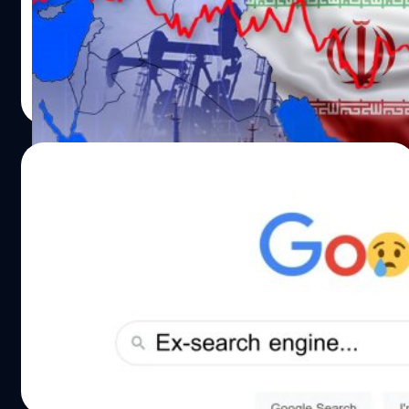
มุซ" (Strait of Hormuz) ไม่ใช่แค่ปัญหาด้านพลังงาน แต่จะ
ไปสู่การเป็น “Digital Finance Lifestyle” เพื่อตอบโจทย์กลุ่ม
กลายเป็นไฟลามทุ่งทำเศรษฐกิจโลกพัง บทความนี้ BT beartai
คนรุ่นใหม่ (Digital Savvy) พนักงานออฟฟิศ (Payroll) และผู้
จะพาไปย้อนดูชนวนความรุนแรงที่นำไปสู่ภาวะน้ำมัน
ประกอบการ (Merchant) ผ่านกลยุทธ์ที่ผสานกันระหว่าง
ขาดแคลน เพียงระยะเวลาไม่ถึงสัปดาห์ เกิดอะไรขึ้นกับโลกใบ
รัตนาภรณ์ ศรีนวลจันทร์
| 157 days ago
เทคโนโลยีล้ำสมัยและความเป็นมนุษย์ที่เข้าถึงง่าย…
นี้ ? จุดเริ่มต้นของสงครามก่อนสะเทือนน้ำมันโลก ชนวนเหตุ
Read More
เริ่มจากสหรัฐฯ และอิสราเอลได้เปิดปฏิบัติการโจมตีทาง
อากาศต่อโครงสร้างพื้นฐานทางทหารและนิวเคลียร์ของ
อิหร่านเมื่อวันที่ 28 กุมภาพันธ์ 2026 รวมถึงมีรายงานการเสีย
26/02/2026
ชีวิตของผู้นำระดับสูงของอิหร่าน หลังจากนั้นกองกำลังพิทักษ์
ปฏิวัติอิหร่าน (IRGC) ได้ประกาศเตือนเรือทุกลำห้ามผ่านช่อง
‘Google’ ชื่อนี้ได้มาเพราะพิมพ์ผิด เบื้องหลังค
แคบฮอร์มุซ และมีรายงานว่ามีการโจมตีเรือบรรทุกน้ำมันอย่าง
วามโป๊ะที่เปลี่ยน Search Engine ไปตลอดกาล
น้อย 3 ลำที่ฝ่าฝืนคำสั่ง จนเกิดไฟลุกไหม้ แม้จะยังไม่มีการ
ประกาศปิดอย่างเป็นทางการผ่านช่องทางเดินเรือสากล แต่ใน
รู้ไหมว่าชื่อ Google ที่เราใช้งานกันอยู่ทุกวันนี้ มีที่มาจากการ
ทางปฏิบัติ การเดินเรือพาณิชย์หยุดชะงักเกือบทั้งหมด
เล่นคำศัพท์ทางคณิตศาสตร์ ‘Googol’ ที่แปลว่าเลข 1 ที่ตาม
เนื่องจากบริษัทประกันภัยยกเลิกความคุ้มครองและค่า
ด้วยเลข 0 จำนวน 100 ตัว ? และเชื่อไหมว่ายังเคยมีตำนานอีก
ธรรมเนียมความเสี่ยงพุ่งสูงขึ้นกว่า 1,000% ทำไมการปิดช่อง
ว่า ชื่อ Google จริง ๆ แล้วทีมต้องการสะกดเป็นคำว่า Googol
แคบฮอร์มุซ ถึงเป็นเรื่องใหญ่ ? "ช่องแคบฮอร์มุซ" เปรียบ
แต่พิมพ์ผิดเลยกลายเป็น Google ที่เราเห็นกันทุกวันนี้ ?
กานต์สิรี บัววิชัยศิลป์
| 161 days ago
เสมือนเส้นเลือดแดงใหญ่ที่หล่อเลี้ยงเศรษฐกิจโลก เป็น
สำหรับใครที่ไม่เคยรู้มาก่อนว่า Google มีที่มายังไง BT Source
Read More
ช่องแคบที่มีความกว้างเพียง 33 กิโลเมตร ณ จุดที่แคบที่สุดนี้
Code บทความนี้จะมาไขข้อสงสัยว่าคำว่า ‘Google’ คำนี้มีที่มา