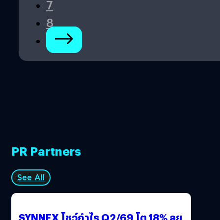
7
ประธานคณะผู้บริหาร กลุ่มธุรกิจค้าส่ง CP AXTRA ที่จะเขย่า
แนวคิดเรื่องภัยไซเบอร์แบบเดิม…
8
PR Partners
See All
SYNNEX โชว์กำไร Q2/69 โต 18% ลุย