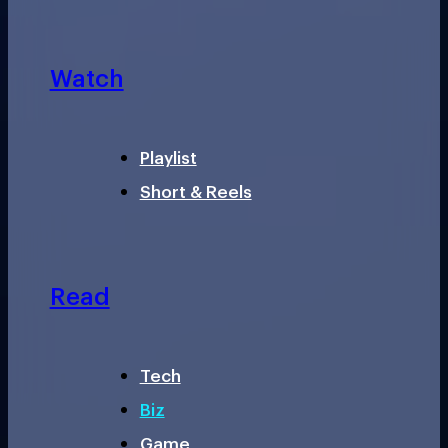
Watch
Playlist
Short & Reels
Read
Tech
Biz
Game