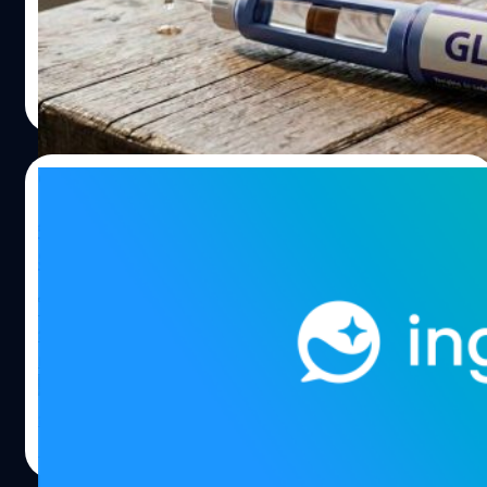
Apple ยุคแรก) แดเนียล คอตต์กี (Daniel Kottke) ได้พากัน
การแพทย์ การปักปากกาช่วยลดน้ำหนักได้จริง แต่จำเป็นต้อง
เดินทางไปแสวงบุญที่ประเทศอินเดียเพื่อพบกับ นีม คาโรลี
อยู่ภายใต้การดูแลของแพทย์เท่านั้น การปักปากกาไม่ใช่แค่
บาบา (Neem Karoli Baba) นักปราชญ์ที่มีชื่อเสียงเรื่องสอน
ช่วยลดน้ำหนัก แต่ยังช่วยลดความเสี่ยงของโรคอื่นที่ตามมา
ภูษิต เรืองอุดมกิจ
| 169 days ago
การใช้ชีวิตเรียบง่ายและการตระหนักรู้ในตนเอง…
อย่างโรคเบาหวาน ภาวะไขมันพอกตับ และโรคอื่น ๆ ที่
Read More
เกี่ยวข้องกับความอ้วน แต่รู้ไหมว่าตัวยาในปากกาที่ปัก ๆ กัน
อยู่ มีต้นแบบมาจากน้ำลายของกิ้งก่าที่ชื่อว่า 'กิลามอนสเตอร์'
(Gila Monster) สิ่งมีชีวิตตัวลายส้ม-ดำที่ดูเหมือนหลุดออกมา
09/02/2026
จากยุคดึกดำบรรพ์ จากทะเลทรายโซโนรัน (Sonoran Desert)
อันร้อนระอุในแถบสหรัฐอเมริกาและเม็กซิโก แล้วมนุษย์รู้ได้
จากต้นทุนสู่รายได้ ! ยกระดับ Customer
อย่างไรว่าสัตว์เลื้อยคลานตัวนี้มีสารที่จะกลายมาเป็นต้นแบบ
Service สู่ตัวขับเคลื่อนยอดขาย ด้วย ingfah
ของยา GLP-1 (Glucagon-like peptide-1) ที่มีความสำคัญใน
ผู้ช่วยบริการลูกค้าที่ ‘สมจริง’ ที่สุดในตอนนี้
การรักษาโรคอ้วนในปัจจุบัน BT beartai จะพาไปหาคำตอบกัน
ในหลายอุตสาหกรรม งานบริการลูกค้าไม่ได้เป็นเพียงทีมงาน
GLP-1 คือ ตัวยาที่เข้าไปรีเซตระบบเผาผลาญผ่านการเลียน
สนับสนุนอีกต่อไป แต่กลายเป็นหนึ่งในจุดเชื่อมต่อสำคัญที่มี
แบบฮอร์โมนธรรมชาติ โดยทำหน้าที่สั่งการให้สมองรู้สึกอิ่มเร็ว
ผลต่อทั้งประสบการณ์ลูกค้า ประสิทธิภาพการดำเนินงาน และ
ขึ้นพร้อมชะลอการย่อยอาหาร ใช้รักษาโรคเบาหวานชนิดที่ 2
โอกาสในการสร้างรายได้ขององค์กร ตั้งแต่การรับสายแก้ไข
และโรคอ้วน ช่วยลดความเสี่ยงโรคหัวใจและหลอดเลือด
ปัญหา การให้ข้อมูลผลิตภัณฑ์ การติดตามผล ไปจนถึงการนำ
กานต์สิรี บัววิชัยศิลป์
| 178 days ago
กิ้งก่าทะเลทรายกับความลับในน้ำลาย ความสามารถในการ
เสนอและปิดการขาย Customer Service คือด่านหน้าที่
Read More
สังเกตของมนุษย์นี่ก็น่าทึ่งไม่น้อย เพราะดันมีนักวิทยาศาสตร์
กำหนดว่าลูกค้าจะ “ไปต่อ” กับแบรนด์หรือไม่ สิ่งที่หลาย
เขาไปเจอความพิเศษของกิ้งก่าชนิดนี้ คือ มันกินอาหารเพียง