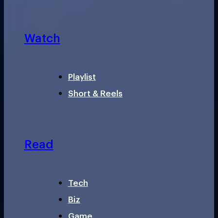
Watch
Playlist
Short & Reels
Read
Tech
Biz
Game