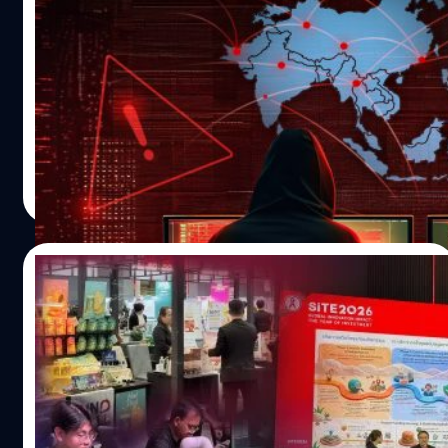
14" M5…
กว่าโลก 2 เท่า !
ข่าวมิจฉาชีพออนไลน์ในไทยยังคงวนเวียนอยู่บนหน้าฟีดอย่าง
ต่อเนื่อง โดยเฉพาะกลโกงแบบ Phishing ที่แอบอ้างชื่อ
องค์กรใหญ่ และการใช้เทคโนโลยี Deepfake ปลอมแปลงอัต
ลักษณ์เพื่อเจาะระบบความปลอดภัย ซึ่งมีแนวโน้มเพิ่มขึ้นเรื่อย
ๆ อย่างไรก็ตาม ไทยไม่ใช่ประเทศเดียวที่เผชิญวิกฤตนี้
กานต์สิรี บัววิชัยศิลป์
| 42 days ago
ประเทศเพื่อนบ้านในแถบเอเชียต่างประสบปัญหาเดียวกัน ไม่
Read More
ว่าจะเป็นการที่ประชากรตกเป็นเหยื่อ หรือการถูกล่อลวงไปเป็น
เครื่องมือในขบวนการต้มตุ๋น ทั้งหมดนี้ขับเคลื่อนด้วย ‘เม็ดเงิน
จำนวนมหาศาล’ ที่ดึงดูดให้อาชญากรรมไซเบอร์ในภูมิภาค
26/06/2026
เอเชียแปซิฟิกเติบโตอย่างก้าวกระโดด ซึ่งสอดคล้องกับข้อมูล
ล่าสุดจากองค์การตำรวจสากล (INTERPOL) จากรายงาน
SITE 2026 ยกสยามพารากอนเป็นสนามรวมส
อาชญากรรมไซเบอร์เอเชียแปซิฟิกของตำรวจสากล ปี 2025-
ตาร์ตอัปเทคโนโลยีการลงทุนและโลกของเมก
2026 การหลอกลวงออนไลน์หรือ Phishing ได้กลายเป็น
เกอร์ไว้ในงานเดียว
อาชญากรรมทางไซเบอร์ที่แพร่ระบาดวงกว้างและสร้างความ
ถ้าถามว่างานเทคโนโลยีปีนี้งานไหน “ไม่ได้มีแค่ของให้ดู แต่มี
สูญเสียทางการเงินมากที่สุดในเวลานี้ โดยข้อมูลล่าสุดระบุว่า 1
โอกาสให้ต่อยอดจริง” ชื่อของ SITE 2026 น่าจะอยู่แถวหน้า
ใน 3 ของประเทศในภูมิภาคนี้ มีการแจ้งความคดี Phishing
ของคำตอบ เพราะปีนี้ Startup x Innovation Thailand Expo