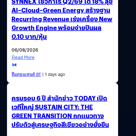
SYNNEX โชว์กำไร Q2/69 โต 18% ลุย
AI–Cloud–Green Energy สร้างฐาน
Recurring Revenue เร่งเครื่อง New
Growth Engine พร้อมจ่ายปันผล
0.10 บาท/หุ้น
06/08/2026
Read More
ทีมคอนเทนต์ BT
| 1 days ago
ครบรอบ 6 ปี สำนักข่าว TODAY เปิด
เวทีใหญ่ SUSTAIN CITY: THE
GREEN TRANSITION ถกแนวทาง
ปรับตัวสู่เศรษฐกิจสีเขียวอย่างยั่งยืน