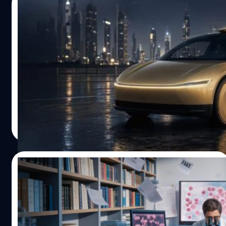
23/07/2026
Tesla แง้มเตรียมใส่ Starlink V5 ใน
Cybercab ดันประสิทธิภาพแท็กซี่ไร้คนขับ วิ่ง
ต่อแม้ในพื้นที่เน็ตอ่อนไร้สัญญาณ
ย้อนไปไม่กี่ปีก่อน Tesla Cybercab เคยเปิดตัวไปแล้วไปเมื่อ
เดือนตุลาคม 2024 ที่ อีลอน มัสก์ (Elon Musk) ตั้งใจพัฒนา
ขึ้นมาเจาะตลาด Robotaxi ซึ่งมาในรูปแบบรถยนต์ไฟฟ้า
ระบบขับเคลื่อนอัตโนมัติเต็มรูปแบบที่ออกแบบมาสำหรับ 2 ที่
นั่ง ไม่มีพวงมาลัยและแป้นเหยียบ มัสก์ บอกกว้าง ๆ ว่าจะผลิต
รัตนาภรณ์ ศรีนวลจันทร์
| 15 days ago
ภายในปี 2026 หรือช้าที่สุดปี 2027 ซึ่งในเดือนกุมภาพันธ์ปี
Read More
2026 ที่ผ่านมา Tesla ก็ได้เริ่มเข้าสู่กระบวนการผลิตและ
ทดสอบ Tesla Cybercab รุ่นผลิตจริงแล้ว โดยมีการประกอบที่
โรงงาน Gigafactory ในเมืองออสติน รัฐเท็กซัส และเริ่มวิ่ง
23/07/2026
ทดสอบบนถนนจริงบางพื้นที่ แต่ยังไม่อนุญาตให้วางจำหน่าย
ทั่วไปหรือให้บริการเชิงพาณิชย์ และล่าสุดเส้นทางของแท็กซี่
AI พบงานวิจัยมะเร็งกว่า 250,000 ฉบับ อาจ
ไร้คนขับนี้กำลังไปได้สวย เมื่อวันที่ 21 กรกฎาคมที่ผ่านมา
เป็น “งานปลอม”
Starlink ได้โพสต์ข้อความผ่าน X (Twitter) ว่า “High-speed
internet from space for the future of autonomous…
เวลาพูดถึง AI หลายคนมักนึกถึงการช่วยเขียน สร้างภาพ หรือ