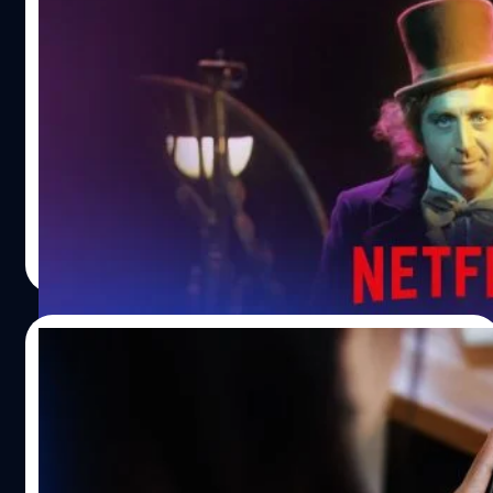
ก้าวกระโดด จากเพียง 13 คลิปในปี 2024 กลายเป็น 3,440
คลิปในปี 2025 ซึ่งตามกฎหมายของสหราชอาณาจักร ภาพ
AI ไม่ปล่อยให้คนตายได้พัก ธุรกิจ ‘ร่างอวตาร’
และวิดีโอเหล่านี้ถือเป็นสิ่งผิดกฎหมายทั้งหมด ความเสี่ยงจาก
ดาราผู้ล่วงลับควรขีดเส้นที่ตรงไหน ?
พฤติกรรม ‘Sharenting’ คุ้นคำว่า ‘Sharenting’ กันไหม ?
พฤติกรรม ‘Sharenting’ หรือการที่พ่อแม่ชอบแชร์ภาพและ
ถ้านักแสดงเสียชีวิตไปแล้ว เราควรให้ AI เจนเสียงของเขามา
วิดีโอของลูกลงโซเชียลมีเดีย เป็นประเด็นที่ผู้เชี่ยวชาญด้าน
ใช้งานหรือเปล่า แบบนี้ผิดจริยธรรมการใช้ AI หรือไม่ ? เส้น
ความปลอดภัยเด็กแสดงความกังวลมานานหลายปี เนื่องจาก
แบ่งของ AI และจิตวิญญาณของมนุษย์อยู่ตรงไหน ? นี่คือ
ส่งผลให้เด็กเสี่ยงต่อการถูกโจรกรรมข้อมูลอัตลักษณ์ การ
คำถามที่โผล่มาขณะที่กำลังอ่านข่าว Netflix ใช้ AI เจนเสียง
ฉ้อโกง และการละเมิดสิทธิความเป็นส่วนตัวเมื่อเติบโตขึ้น อีก
นักแสดงที่เสียชีวิตไปแล้ว ให้มีบทพูดในเรียลลิตีซีรีส์
กานต์สิรี บัววิชัยศิลป์
| 31 days ago
ทั้งโดยส่วนใหญ่เด็กยังไม่โตเต็มวัยและยังไม่เข้าใจเรื่อง ‘สิทธิ’
‘Wonka’s The Golden Ticket’ ใน Netflix Netflix ประกาศ
Read More
นั่นจึงเป็นเหตุผลว่าทำไมผู้ปกครองบางคนจึงเลือกที่จะไม่ลง
เตรียมนำ AI มาใช้สร้างเสียงของ ‘จีน ไวล์เดอร์’ (Gene
รูปเด็ก ๆ หากพวกเขายังไม่สามารถอนุญาตได้ หรืออีกส่วน
Wilder) อดีตนักแสดงผู้ล่วงลับขึ้นมาใหม่ เพื่อใช้ในเรียลลิตีซี
หนึ่งก็เพราะรูปของเด็กอาจถูกนำไปใช้ในทางที่ไม่เหมาะสมได้
รีส์ชุดใหม่ที่มีฉากหลังเป็นโลกแห่ง ‘Willy Wonka & the
06/07/2026
ทั้งนี้ นี่ไม่ใช่เรื่องใหม่…
Chocolate Factory’ โดยรายการนี้ใช้ชื่อว่า ‘Wonka's The
Golden Ticket’ โดยจะเผยแพร่เสียงจำลองจาก AI ของไวล์เด
คนไทยไม่ใช้ AI แค่เรื่องงาน แต่ใช้ ‘ดูดวง’ ด้วย
อร์ ผู้เคยฝากผลงานการแสดงระดับตำนานในบทบาทโรงงาน
ช็อกโกแลตสุดเพี้ยนจากภาพยนตร์เวอร์ชันปี 1971 เอาไว้
ในยุคที่โลกธุรกิจกำลังตื่นตัวกับการก้าวเข้ามาของ AI แต่หาก
สำหรับการนำเสียงและภาพลักษณ์ของเขากลับมาโลดแล่นบน
เรามองลึกลงไปในพฤติกรรมของผู้บริโภคชาวไทย จะพบ
จออีกครั้งในรอบนี้ ได้รับความยินยอมจากกองมรดกและผู้
ความจริงที่ทั้งน่าทึ่งและสะท้อนเอกลักษณ์เฉพาะตัวได้อย่าง