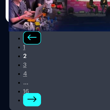
สูงเกินกว่า 10,000 เคส ในช่วงระหว่างเดือนมกราคม 2024
2026 (SITE 2026) ไม่ได้มาในโหมดงานแสดงนวัตกรรมทั่วไป
ถึงมีนาคม 2025 ยิ่งไปกว่านั้น กว่าครึ่งหนึ่งของประเทศสมาชิก
แต่ขยับชัดไปอีกขั้นภายใต้แนวคิด “Global Innovation
กานต์สิรี บัววิชัยศิลป์
| 42 days ago
องค์การตำรวจสากล ยังเผยสถิติที่น่าตกใจว่า คดี
Impact: The Year of Investment” หรือพูดให้เข้าใจง่ายคือ นี่
Read More
อาชญากรรมบนโลกออนไลน์นั้นคิดเป็นสัดส่วนอย่างน้อย 30%
คืองานที่ไม่ได้ชวนมาดูแค่ว่า “มีเทคโนโลยีอะไรใหม่” แต่ชวน
ของคดีความทั้งหมดในระดับประเทศ สะท้อนให้เห็นว่าภัย
มาดูว่านวัตกรรมไทยจะเชื่อมกับเงินทุนตลาดพาร์ตเนอร์และ
เงียบนี้กำลังกลืนกินความปลอดภัยในชีวิตประจำวันของสังคม
โอกาสทางธุรกิจจริงได้อย่างไร งานจัดโดย สำนักงาน
ยุคดิจิทัลอย่างรวดเร็ว เครื่องมือหลักที่สแกมเมอร์มักใช้ในการ
นวัตกรรมแห่งชาติ (องค์การมหาชน) หรือ NIA กระทรวงการ
ก่ออาชญากรรมไซเบอร์ก็คือ AI, RaaS (Ransomware-as-a-
อุดมศึกษา วิทยาศาสตร์ วิจัยและนวัตกรรม (อว.) และเปิด
1
Service : โมเดลธุรกิจมืดที่เปิดเช่าโปรแกรมเรียกค่าไถ่) และ
ฉากอย่างเป็นทางการแล้วที่ Paragon Hall, Nex Hall ชั้น 5
ใช้เทคนิคทางจิตวิทยาที่แนบเนียนร่วมด้วย โดยประเทศอย่าง
2
และ SCBX Next Stage ชั้น 4 สยามพารากอน โดยปีนี้กินพื้นที่
เมียนมา กัมพูชา…
รวมกว่า 6,500 ตารางเมตร…
3
4
…
16