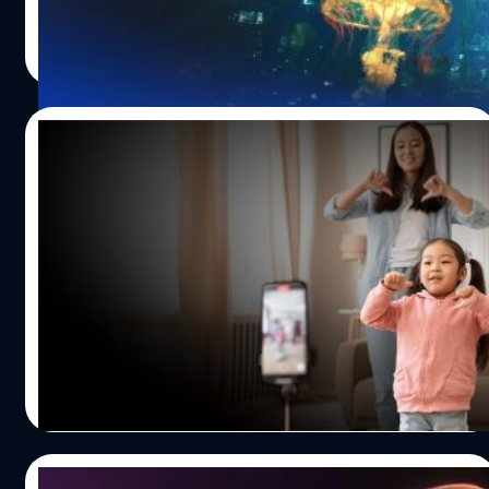
กช็อต ฉากกระตุก และภาพหลุดจนกลายเป็นมีมบน
Worawalan
| 29 days ago
อินเทอร์เน็ต แต่จากช่วงที่ผ่านมา เราต่างได้เห็นเทคโนโลยี AI
Read More
Video พัฒนาแบบก้าวกระโดด ล่าสุด ByteDance บริษัทแม่
ของ TikTok ได้เปิดตัว Seedance 2.5 โมเดลสร้างวิดีโอด้วย AI
รุ่นใหม่ ที่สามารถสร้างวิดีโอความละเอียด 4K ความยาว 30
09/07/2026
วินาทีได้แบบต่อเนื่องในครั้งเดียว รองรับคำสั่ง 50 อินพุต โดย
ไม่ต้องแบ่งสร้างเป็นหลายคลิปแล้วมาต่อกันทีหลังเหมือนก่อน
โลกไม่ได้ใจดีกับลูกหลานเราเสมอไป เพราะใน
ถือเป็นก้าวสำคัญอีกก้าวหนึ่งของการแข่งขัน AI Video ที่ตอน
ยุค AI การป้องกันเด็กคือการไม่แชร์ภาพบนโซ
นี้มีผู้เล่นรายใหญ่ระดับโลกอย่าง OpenAI, Google และ
เชียล
Runway แข่งขันกันอยู่ จากคลิป AI ไม่กี่วินาที สู่…
สำนักงานปราบปรามอาชญากรรมแห่งชาติสหราชอาณาจักร
(NCA) ร่วมกับมูลนิธิเฝ้าระวังอินเทอร์เน็ต (IWF) ออกโรงเตือน
ผู้ปกครองให้หลีกเลี่ยงการโพสต์ภาพบุตรหลานลงบนโลก
ออนไลน์ เนื่องจากมีความเสี่ยงสูงที่ภาพเหล่านั้นจะถูกนำไปใช้
สร้างสื่อลามกอนาจารเด็กผ่านเทคโนโลยี AI ซึ่งกำลังแพร่
กานต์สิรี บัววิชัยศิลป์
| 29 days ago
ระบาดอย่างหนักในเวลานี้ จากข้อมูลของ IWF ระบุว่า ในปี
Read More
2025 มีการตรวจพบภาพและวิดีโออนาจารเด็กที่สร้างด้วย AI
สูงถึงกว่า 8,000 รายการ เพิ่มขึ้นจากปีก่อนหน้าถึง 14% โดย
สิ่งที่น่าตกใจคือ สถิติวิดีโออนาจารเด็กจาก AI พุ่งสูงขึ้นอย่าง
07/07/2026