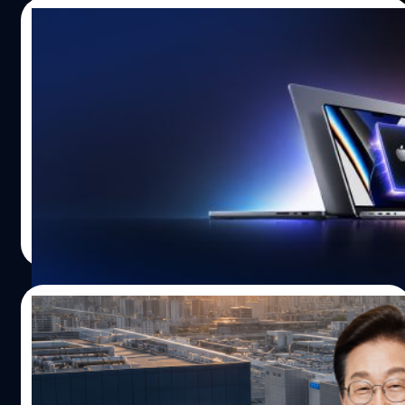
2026 ดันมูลค่าบริษัททะลุ 1.2 ล้านล้านเหรียญสหรัฐฯ จน
02/07/2026
สามารถแซงหน้า Samsung Electronics ขึ้นเป็นบริษัทที่มี
มูลค่าสูงที่สุดในเกาหลีใต้ได้สำเร็จ การระดมทุนครั้ง
รอชม ! มีรายงานว่า Apple กำลังวางแผนเปิด
ประวัติศาสตร์ เพื่อต่อยอดความสำเร็จ SK Hynix ตัดสินใจ
ตัว MacBook Pro และ iPad Pro รุ่นใหม่ในต้น
ครั้งสำคัญด้วยการเตรียมเสนอขายหุ้นใหม่จำนวน 17.79 ล้าน
ปีหน้า มาพร้อมชิป M7
หุ้น ในรูปแบบใบรับฝากหุ้น 'ADR' บนกระดานเทรด NASDAQ
รายงานจาก Bloomberg ระบุว่า Apple กำลังพัฒนา
ของสหรัฐฯ โดยตั้งเป้าดึงเม็ดเงินระดมทุนสูงถึง 28,000 ล้าน
MacBook Pro รุ่นเริ่มต้นขนาด 14 นิ้ว ซึ่งถือเป็นการปรับโฉม
เหรียญสหรัฐฯ ซึ่งนับเป็นการระดมทุนที่ยิ่งใหญ่ที่สุดครั้งหนึ่ง
ครั้งแรกในรอบหลายปี โดยคาดว่าจะมาพร้อมดีไซน์ใหม่และ
ของโลก นักวิเคราะห์มองว่า การข้ามน้ำข้ามทะเลมาจด
อัปเกรดชิปประมวลผลเป็น M7 นอกจากนี้ ยังมีรายงานว่า
ทะเบียนในสหรัฐฯ ไม่เพียงแต่ช่วยให้นักลงทุนทั่วโลกเข้าถึงหุ้น
Apple กำลังทดสอบดีไซน์หน้าจอแบบใหม่ที่อาจเปลี่ยนจาก
Worawalan
| 36 days ago
ได้ง่ายขึ้น แต่ยังเป็นการสลัดภาพ 'Korea Discount' หรือการ
รอยบาก (Notch) มาเป็นช่องเจาะลักษณะคล้าย Dynamic
Read More
ที่หุ้นเกาหลีใต้มักถูกกดมูลค่าให้ต่ำกว่าความเป็นจริงทิ้งไป…
Island ซึ่งจะช่วยเพิ่มพื้นที่ในการแสดงผลและปรับรูปแบบการ
แจ้งเตือนให้ยืดหยุ่นมากขึ้น หากเป็นจริง นี่จะเป็นการ
เปลี่ยนแปลงดีไซน์หน้าจอ MacBook ครั้งสำคัญ ในด้าน
30/06/2026
ประสิทธิภาพ มีรายงานว่า MacBook Pro รุ่นใหม่จะมาพร้อม
ชิป M7 ซึ่ง Apple กำลังเร่งพัฒนาเพื่อรองรับการประมวลผล
เกาหลีใต้เตรียมทุ่ม 20 ล้านล้านบาท สร้าง
AI และงานกราฟิกได้ดีมากขึ้น โดยคาดว่าจะมีแบนด์วิดท์
ศูนย์กลางชิปและ AI แห่งใหม่
หน่วยความจำอยู่ที่ราว 240 GB/s ทั้งนี้ ยังมีรายงานว่า Apple