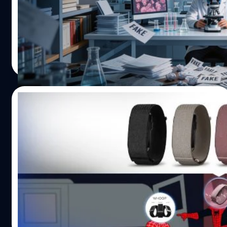
วิดีโอ แต่ล่าสุด AI กลับถูกนำมาใช้ในอีกบทบาทหนึ่ง นั่นคือ
เครื่องมือช่วยตรวจจับงานวิจัยที่อาจไม่น่าเชื่อถือ ทีมนักวิจัย
จาก Queensland University of Technology (QUT) ประเทศ
ออสเตรเลีย ได้พัฒนาโมเดล AI ที่สามารถวิเคราะห์รูปแบบ
Worawalan
| 15 days ago
การเขียนของบทความวิชาการ ก่อนนำไปตรวจสอบงานวิจัย
Read More
ด้านมะเร็งกว่า 2.6 ล้านฉบับ ที่ตีพิมพ์ระหว่างปี 1999-2024
และผลที่ได้คือ AI พบว่ามีบทความมากกว่า 250,000 ฉบับ ที่
มีลักษณะการเขียนคล้ายกับงานวิจัยที่เคยถูกถอดถอน เพราะ
22/07/2026
เกี่ยวข้องกับ Paper Mill หรือ "โรงงานผลิตงานวิจัย" Paper
Mill คืออะไร ? Paper Mill คือธุรกิจที่รับจ้างผลิตงานวิจัยหรือ
Garmin เปิดตัว CIRQA ชน Whoop และ
ขายชื่อผู้เขียนให้กับนักวิชาการที่ต้องการผลงานตีพิมพ์ โดย
Fitbit Air ราคา 6,990 บาท
บางกรณีอาจมีการใช้ข้อมูลปลอม ดัดแปลงผลการทดลอง ใช้
ภาพซ้ำ หรือเขียนบทความขึ้นมาโดยไม่มีงานวิจัยจริงอยู่เบื้อง
Garmin เปิดตัว 'CIRQA' สมาร์ตแบนด์รุ่นใหม่ล่าสุด ที่มาใน
หลัง ปัญหานี้ถูกมองว่าเป็นหนึ่งในภัยคุกคามสำคัญของวงการ
ดีไซน์ไร้หน้าจอ โดยเน้นเจาะกลุ่มผู้ใช้ที่ต้องการติดตามข้อมูล
วิทยาศาสตร์ เพราะหากงานเหล่านี้ผ่านการตีพิมพ์ ก็อาจถูก
สุขภาพ และการออกกำลังกายอย่างละเอียด เตรียมท้าชน
อ้างอิงต่อไปเรื่อย ๆ และส่งผลต่อคุณภาพขององค์ความรู้ใน
Whoop และ Fitbit Air แบบซื้อขาดโดยไม่ต้องสมัครสมาชิก
อนาคต AI ไม่ได้บอกว่า "ปลอม" แต่ช่วยคัดกรอง…
เตรียมท้าชน Whoop-Fitbit Air ตัวเรือนใช้วัสดุผสมโพลิเมอร์
อมลวรรณ ศรัทธานนท์
| 16 days ago
เสริมแรงเส้นใยที่แข็งแรง แต่น้ำหนักเบาเพียง 14.8 กรัม
Read More