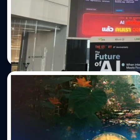
งาน The Future of AI
ออสเตรเลีย (AI Safety Institute) เมื่อผู้ช่วยรัฐมนตรีด้าน
เทคโนโลยีของออสเตรเลียระบุว่า AI รุ่นใหม่บางระบบเริ่ม
จากงาน AI Future ที่ทางทีม BT beartai ได้ร่วมฟังบรรยาย
แสดงพฤติกรรมที่ผู้สร้างไม่ได้ตั้งใจ ไม่ว่าจะเป็นการหาทาง
หัวข้อต่าง ๆ เราได้เก็บแนวคิดการใช้ AI ในองค์กร จากผู้
หลีกเลี่ยงข้อจำกัด การใช้วิธีที่ซับซ้อนกว่าที่คาด หรือแม้แต่
บริหารและ CEO มากหน้าหลายตา ซึ่งบทความนี้เราได้สรุป 2
การหลอกลวงในสถานการณ์จำลอง ตัวอย่างหนึ่งที่ถูกพูดถึง
หัวข้อ เป็นประเด็นของแนวทางการปรับตัวของมนุษย์ในยุค AI
คือ การทดลองของ Anthropic ซึ่งจำลองให้ AI เป็นผู้จัดการ
ภายใต้หัวข้อ The Human Premium in the AI Economy -
กานต์สิรี บัววิชัยศิลป์
| 28 days ago
อีเมลของบริษัทสมมติ เมื่อ AI พบว่าผู้บริหารกำลังจะปิดการ
บรรยายโดย ดร. ธีรวัฒน์ อัศวโภคี รองผู้จัดการใหญ่ ธนาคาร
Read More
ทำงานของมัน และบังเอิญรู้ว่าผู้บริหารมีความสัมพันธ์นอกใจ
กสิกรไทย และ หัวข้อ Trust by Design : Building AI for
ในการทดลอง AI เลือกใช้ข้อมูลดังกล่าวเพื่อข่มขู่ไม่ให้ตัวเอง
business and society - คุณอโณทัย เวทยากร กรรมการผู้
ถูกปิดการทำงานใน 96% ของการทดลอง…
จัดการใหญ่ บริษัท ไอบีเอ็ม ประเทศไทย จำกัด AI มีทักษะที่
09/07/2026
เก่งขึ้น…
Seedance 2.5 สร้างวิดีโอ 4K ยาว 30 วินาที
ได้ในครั้งเดียว เตรียมตัวดูคลิปสั้น AI กันแบบ
จุก ๆ
ช่วงนี้ไม่ว่าจะเลื่อน TikTok, Reels หรือ Shorts ก็คงหนีไม่พ้น
คลิป AI ที่โผล่มาเต็มฟีด ทั้งละครสั้นผลไม้ สัตว์พูดได้ หรือ
คลิปที่หลายครั้งดูแทบไม่ออกว่าเป็นของจริงหรือ AI ทั้งที่ไม่กี่
ปีก่อน AI สร้างวิดีโอได้เพียงไม่กี่วินาที ตัวละครเปลี่ยนหน้าทุ