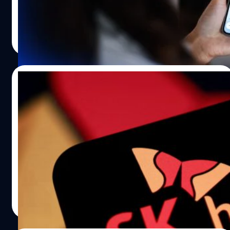
ดูแลผลประโยชน์ของนักแสดงผู้ล่วงลับ (ซึ่งเสียชีวิตไปเมื่อปี
ชัดเจน เพราะในขณะที่ทั่วโลกกำลังถกเถียงเรื่อง AI แย่งงาน
2016)…
แต่คนไทยกลับนำมาผสานรวมกับเรื่องใกล้ตัวอย่าง 'การมูเตลู'
อมลวรรณ ศรัทธานนท์
| 32 days ago
และ 'การดูดวง' ได้อย่างน่าสนใจ สังคมที่เปลี่ยนไป สู่ที่พึ่งพา
Read More
ทางใจรูปแบบใหม่ ในงาน Human Insights in the AI Era
โดย ทรู คอร์ปอเรชั่น ได้กางข้อมูลประชากรไทยกว่า 70 ล้าน
คนให้เราเห็นภาพการเปลี่ยนแปลงที่ชัดเจน ปัจจุบันอัตราการ
06/07/2026
เข้าถึงโทรศัพท์มือถือของคนไทยพุ่งสูงถึง 140% นั่น
หมายความว่าคนส่วนใหญ่มีมือถือมากกว่า 1 เครื่อง สวนทาง
SK Hynix เตรียมระดมทุน 28,000 ล้านเห
กับขนาดครอบครัวเฉลี่ยที่เล็กลง สะท้อนให้เห็นวิถีชีวิตที่
รียญฯ ในสหรัฐฯ รับกระแส AI
เปลี่ยนไป คนแต่งงานน้อยลง นิยมเลี้ยงสัตว์เลี้ยงแทนลูกมาก
ขึ้น เมื่อโครงสร้างครอบครัวเล็กลง ประกอบกับความเครียด
ปัจจุบัน ปฏิเสธไม่ได้เลยว่าชิปหน่วยความจำแบนด์วิดท์สูง
จากการใช้ชีวิตที่เพิ่มขึ้น คนไทยจึงมีกลไกการรับมือสองรูป
หรือ 'HBM' คือหัวใจสำคัญที่ขับเคลื่อนอุตสาหกรรม AI ทั่ว
แบบหลัก ๆ คือ ชอปปิงเพื่อแก้เครียด คือเครียดปั๊บ ก็หาอะไร
โลก และหนึ่งในผู้ที่กุมความได้เปรียบในสมรภูมินี้ก็คือ SK
กดลงตะกร้าทันที และการมองหาที่พึ่งทางใจที่เข้าถึงง่าย นั่นก็
Hynix บริษัทยักษ์ใหญ่จากเกาหลีใต้ ซึ่งปัจจุบันก้าวขึ้นเป็นซัป
คือการใช้งาน AI 80% คือตัวเลขความพร้อม และ 'การดูดวง'
พลายเออร์หลักที่คอยป้อนชิป HBM ให้กับผู้นำด้านเทคโนโลยี
อมลวรรณ ศรัทธานนท์
| 32 days ago
คือคำตอบ ประเทศไทยมีความพร้อมในการเปิดรับเทคโนโลยี
อย่าง NVIDIA และ Google ซึ่งความต้องการชิปที่เพิ่มขึ้นอย่าง
Read More
AI สูงถึงเกือบ…
มหาศาลส่งผลให้ SK Hynix เติบโตอย่างก้าวกระโดดแบบฉุด
ไม่อยู่ ราคาหุ้นของบริษัทพุ่งทะยานไปแล้วกว่า 270% ในปี