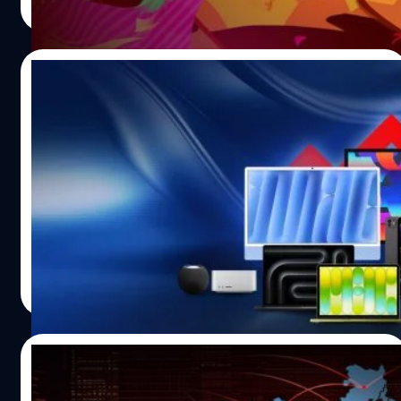
Read More
สัปดาห์ ไปอยู่ที่ 46.5% จากการสำรวจของ Realmeter ด้าน
คือ 'คุกกี้รัน' เกมวิ่งหนีแม่มดที่สร้างปรากฏการณ์ส่งคำเชิญ
ประธานาธิบดีลี แจมยองได้ออกมาโพสต์ชี้แจงผ่าน
เพื่อขอ 'หัวใจ' กันทั้งวันทั้งคืน หลังจากผ่านยุคทองมาได้ไม่กี่ปี
แพลตฟอร์ม X โดยปฏิเสธข้อหาเอื้อประโยชน์ทางการเมือง
แฟนเกมชาวไทยก็ต้องใจสลายเมื่อ 'LINE คุกกี้รัน' ได้ประกาศ
29/06/2026
พร้อมเน้นย้ำว่า “นี่คือ…
ยุติการให้บริการอย่างเป็นทางการในวันที่ 5 มิถุนายน 2018
เนื่องจากหมดสัญญาระหว่างผู้พัฒนาอย่าง Devsisters กับ
Apple ประกาศขึ้นราคาแล้ว ! ควรรีบซื้อก่อน
ทาง LINE ซึ่งถือเป็นการปิดฉากเกมมหาชนที่ทุกคนเคยเติม
ขึ้นอีก หรือรอปรับลดลงเหลือเท่าเดิม !
เงินและสะสมไอเทมกันมาอย่างแท้จริง ทว่าสิ่งที่ยังอยู่คือ
'ไอพี' (IP) หรือตัวแบรนด์คุกกี้รันที่ทาง Devsisters ไม่ยอม
บทความนี้เราจะพาทุกคนมาดูความเป็นไปได้และคาดเดาว่า
ปล่อยให้ตายตามเกมภาคแรกไป เลยเลือกที่จะเปิดเกมภาค
"เราจะต้องจ่ายแพงไปถึงเมื่อไร" เพื่อจะได้รู้ว่า "ควรรีบซื้อ
ต่อเองในชื่อ 'Cookie Run: OvenBreak' ที่ปล่อยมาตั้งแต่ช่วง
ตอนนี้ก่อนราคาขึ้น" หรือ "รอให้ลดราคาลงก่อน" Apple
ปี 2016 เพื่อรองรับผู้เล่นที่ยังอยากวิ่งต่อ แม้ในช่วงแรกกระแส
ประกาศขึ้นราคาอะไรบ้าง ? นี่คือตารางการปรับราคาของ
จะไม่เปรี้ยงปร้างเท่าเวอร์ชัน LINE และดูเหมือนจะเงียบหาย
สินค้า Apple ทั้งหมด จากที่เห็นก็รู้เลยว่ามันแพงขึ้นค่อนข้าง
กรภิภัฏ อธิศอัษฎา
| 39 days ago
ไปในสายตาคนทั่วไป แต่การรักษาฐานแฟนคลับกลุ่มนี้ไว้ คือ
มาก ประเภท รุ่น รุ่นย่อย ราคาเดิม ราคาใหม่ เพิ่มขึ้น
Read More
ก้าวสำคัญที่นำไปสู่จุดเปลี่ยนในเวลาต่อมา การแปลงโฉมสู่เกม
เปอร์เซ็นต์ MacBook MacBook Neo 256GB ฿19,900
แนวอื่นที่หลากหลาย คุกกี้รันไม่ได้จำกัดตัวเองอยู่แค่เกมแนว
฿24,900 +฿5,000 +25.13% MacBook Neo 512GB
วิ่ง แต่ได้ขยายจักรวาลออกไปในหลายแนวทาง ซึ่งภาคที่สร้าง
฿22,900 ฿27,900 +฿5,000 +21.83% MacBook Air 13" M5
26/06/2026
เสียงฮือฮาที่สุดคือ 'Cookie Run:…
฿36,900 ฿44,900 +฿8,000 +21.68% MacBook Air 15"
M5 ฿44,900 ฿54,900 +฿10,000 +22.27% MacBook Pro
ตำรวจสากลเผยเอเชียแชมป์กดลิงก์ปลอม สูง