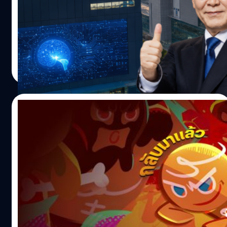
พัฒนา MacBook Pro รุ่นเริ่มต้นอีกรุ่นหนึ่ง (รหัส J804) เสร็จ
รัฐบาลเกาหลีใต้เตรียมประกาศแผนขับเคลื่อนเศรษฐกิจครั้ง
เรียบร้อยแล้ว และคาดว่าจะเปิดตัวภายในปีนี้ โดยจะยังคงใช้
ใหญ่ผ่าน '3 อภิมหาโปรเจกต์' ที่ครอบคลุมทั้งอุตสาหกรรมเซ
ดีไซน์เดิม แต่มีการอัปเกรดเป็นชิป M6 รุ่นพื้นฐาน…
มิคอนดักเตอร์, AI Data Centers, หุ่นยนต์อัจฉริยะ โด
ยมีไฮไลต์สำคัญคือการสร้างนิคมอุตสาหกรรมชิปแห่งใหม่ใน
พื้นที่แถบตะวันตกเฉียงใต้ เช่น เมืองกวางจูและจังหวัดจอลลา
อมลวรรณ ศรัทธานนท์
| 38 days ago
ใต้ ซึ่งเป็นภูมิภาคที่ยังพัฒนาไม่เต็มที่ สื่อท้องถิ่นคาดการณ์ว่า
Read More
เมกะโปรเจกต์นี้อาจดึงดูดเม็ดเงินลงทุนจากบริษัทยักษ์ใหญ่
อย่าง Samsung และ SK Hynix ได้มหาศาลกว่า 1,000 ล้าน
ล้านวอน (หรือประมาณ 21.39 ล้านล้านบาท) ในอีกไม่กี่ปีข้าง
29/06/2026
หน้า ปลุกเศรษฐกิจภูมิภาค หรือหวังผลทางการเมือง ? ต้อง
เล่าก่อนว่าการผลักดันในครั้งนี้ นับเป็นก้าวที่กล้าหาญที่สุดของ
รันคลับของจริง ! คุกกี้รัน กลับมาอีกได้ไง ?
ประธานาธิบดี ลี แจมยอง (Lee Jae Myung) ในการเชื่อมโยง
และทำไมยังครองใจคนเล่น
อุตสาหกรรมเทคโนโลยีขั้นสูงเข้ากับนโยบายกระจายรายได้
และฟื้นฟูเศรษฐกิจนอกเขตเมืองหลวงอย่างกรุงโซล อย่างไรก็
วงการรันคลับอีกหนึ่งวงการมั้ยนะ ? เชื่อว่าหลายคนต้องเคย
ดี แผนนี้อาจจะต้องต่อสู้กับเสียงวิพากษ์วิจารณ์อย่างหนักจาก
เล่นเกมคุกกี้รัน (Cookie Run) กันมาก่อนแน่นอน หากย้อน
ฝ่ายค้าน ที่มองว่าเป็นการเอื้อประโยชน์ให้กับพื้นที่ฐานเสียง
กลับไปในช่วงสิบกว่าปีก่อน ยุคที่สมาร์ตโฟนเริ่มเข้ามาเปลี่ยน
หลัก เนื่องจากในการเลือกตั้งประธานาธิบดีปีที่ผ่านมา
วิถีชีวิตของผู้คน สิ่งหนึ่งที่กลายเป็นปรากฏการณ์เลยคือเสียง
ประชาชนในภูมิภาคนี้เทคะแนนให้เขาถึง 85% ท่ามกลาง
เอฟเฟกต์เกมที่ดังขึ้นทุกที่ ไม่ว่าจะบนรถไฟฟ้า ในห้องเรียน
อมลวรรณ ศรัทธานนท์
| 39 days ago
สถานการณ์ที่คะแนนนิยมของผู้นำเกาหลีใต้ดิ่งลงติดต่อกัน 6
หรือในออฟฟิศ และเกมแรก ๆ ที่ทุกคนต้องมีติดเครื่องไว้ซิ่งก็