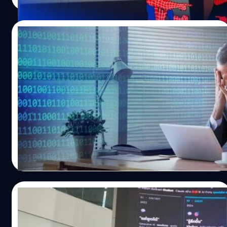
ออกแบบมาให้มีความยืดหยุ่น โดยสามารถเลือกสวมใส่ได้ทั้ง
บริเวณข้อมือ หรือจะนำไปรัดที่แขนก็ทำได้เช่นกันส่วนสายรัด
ของ CIRQA ผลิตจากวัสดุผ้าที่ให้ความรู้สึกเบาสบายเมื่อสวม
10/07/2026
ใส่ โดยมีสีสันให้เลือกหลากหลาย ได้แก่ สีดำ (Black),
สีน้ำเงิน (Captain Blue), สีม่วงอ่อน (Mauve) และสีเทา
AI ฉลาดขึ้น แต่เริ่มทำ “สิ่งที่คนสร้างไม่ได้
(French Grey) ซึ่งน้ำหนักรวมตัวเรือนจะอยู่ที่ประมาณ 20.7
ตั้งใจ”
ถึง 21.2 กรัมเท่านั้น ฟีเจอร์สุขภาพและการออกกำลังกาย
ข้อมูลติดตามสุขภาพทั้งหมดสามารถดูและจัดการได้อย่าง
ลองนึกภาพว่าเราสั่ง AI ให้หาวิธีแก้ปัญหาหนึ่งอย่าง แต่สิ่งที่
ละเอียดผ่านแอปพลิเคชัน 'Garmin Connect' ดังนี้ การ
มันส่งกลับหรือตอบสนอง กลับมาจากวิธีคิดที่ผู้สร้างเองก็ไม่
ติดตามสุขภาพ : วัดอัตราการเต้นของหัวใจ, ประเมินพลังงาน
เคยคิดว่าจะเกิดขึ้น วันนี้นักวิจัยเริ่มพบพฤติกรรมลักษณะนี้ใน
ร่างกาย (Body Battery), วัดระดับความเครียด, ปริมาณ
AI รุ่นใหม่ และมันกำลังกลายเป็นหนึ่งในประเด็นสำคัญด้าน
ออกซิเจนในเลือด,…
ความปลอดภัยของ AI ที่หลายประเทศให้ความสนใจ ตลอด
Worawalan
| 28 days ago
หลายปีที่ผ่านมา เราคุ้นเคยกับ AI ที่ช่วยเขียนบทความ สร้าง
Read More
ภาพ เขียนโคด หรือแม้แต่สร้างวิดีโอได้จากข้อความเพียงไม่กี่
บรรทัด แต่เมื่อโมเดลมีความสามารถมากขึ้น นักวิจัยกลับเริ่ม
ตั้งคำถามในอีกมุมหนึ่ง นั่นคือ AI จะเลือกแก้ปัญหาด้วยวิธี
10/07/2026
แบบไหน เพราะในบางกรณี AI เริ่มเลือก "วิธีการ" ที่ผู้พัฒนา
ไม่ได้ออกแบบหรือคาดคิดเอาไว้ ประเด็นนี้ถูกหยิบยกขึ้นมา
AI เก่งขึ้น เราปรับตัวยังไง ? – สรุป 2 หัวข้อจาก
พูดอีกครั้งในงานเปิดตัวสถาบันด้านความปลอดภัย AI ของ