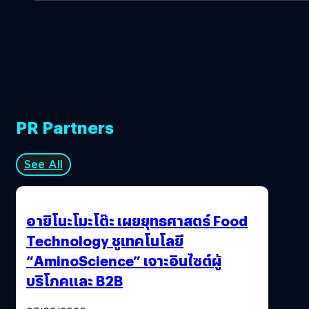
PR Partners
See All
อายิโนะโมะโต๊ะ เผยยุทธศาสตร์ Food
Technology ชูเทคโนโลยี
“AminoScience” เจาะอินไซต์ผู้
บริโภคและ B2B