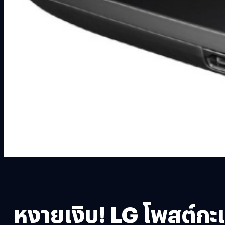
หงายเงิบ! LG โพสต์กะ