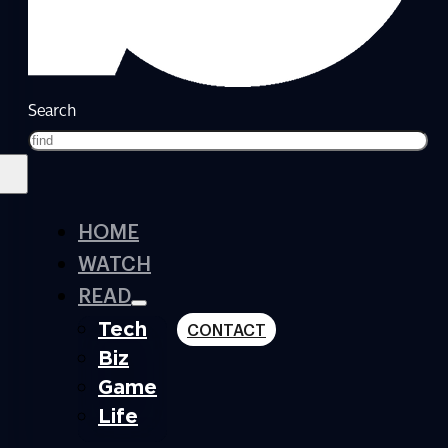
Search
HOME
WATCH
READ
Tech
CONTACT
Biz
Game
Life