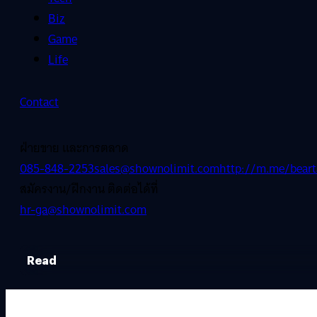
Biz
Game
Life
Contact
ฝ่ายขาย และการตลาด
085-848-2253
sales@shownolimit.com
http://m.me/beart
สมัครงาน/ฝึกงาน ติดต่อได้ที่
hr-ga@shownolimit.com
Read