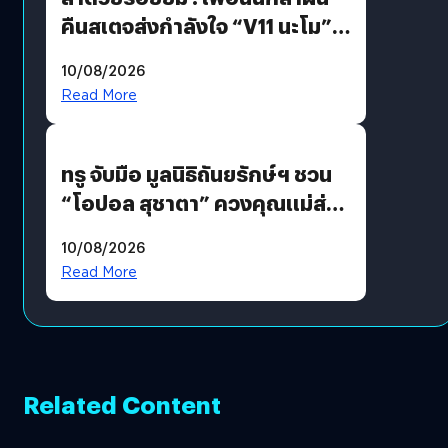
คืนสเตจส่งกำลังใจ “V11 นะโม”
ยุติฝันสัปดาห์ที่ 9 ท่ามกลางความ
10/08/2026
รักแน่นฮอลล์
Read More
ทรู จับมือ มูลนิธิถันยรักษ์ฯ ชวน
“โอปอล สุชาตา” ควงคุณแม่ส่ง
ต่อแคมเปญ “เต้าต้องตรวจ”
10/08/2026
เติมเต็มความหมายวันแม่ปีนี้
Read More
Related Content