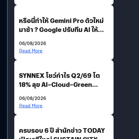
หรือนี่ทำให้ Gemini Pro ตัวใหม่
มาช้า ? Google ปรับทีม AI ให้
Demis Hassabis ลุยพัฒนา
06/08/2026
AGI
Read More
SYNNEX โชว์กำไร Q2/69 โต
18% ลุย AI–Cloud–Green
Energy สร้างฐาน Recurring
06/08/2026
Revenue เร่งเครื่อง New
Read More
Growth Engine พร้อมจ่าย
ปันผล 0.10 บาท/หุ้น
ครบรอบ 6 ปี สำนักข่าว TODAY