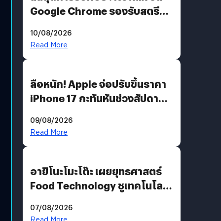
Google Chrome รองรับสตรีม
คมชัดระดับ 4K แต่ต้องผ่าน
10/08/2026
เงื่อนไขที่กำหนด
Read More
ลือหนัก! Apple จ่อปรับขึ้นราคา
iPhone 17 กะทันหันช่วงสัปดาห์ที่
10 สิงหาคมนี้
09/08/2026
Read More
อายิโนะโมะโต๊ะ เผยยุทธศาสตร์
Food Technology ชูเทคโนโลยี
“AminoScience” เจาะอินไซต์ผู้
07/08/2026
บริโภคและ B2B
Read More