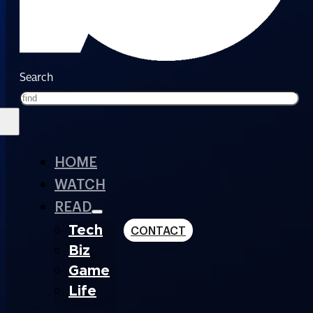
Search
HOME
WATCH
READ
Tech
CONTACT
Biz
Game
Life