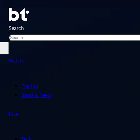
Search
Watch
Playlist
Short & Reels
Read
Tech