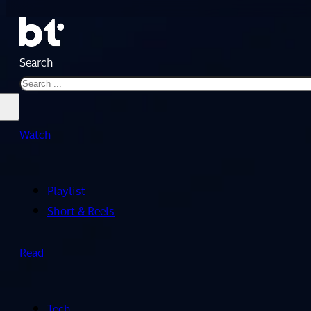
Search
Watch
Playlist
Short & Reels
Read
Tech