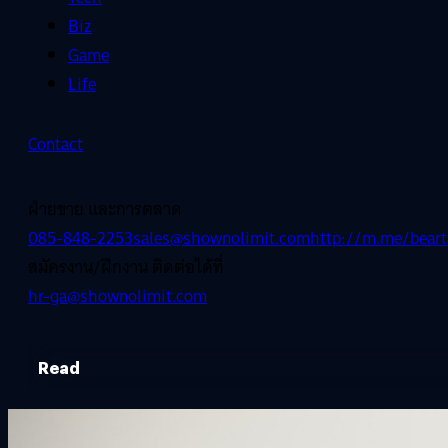
Biz
Game
Life
Contact
ฝ่ายขาย และการตลาด
085-848-2253
sales@shownolimit.com
http://m.me/beart
สมัครงาน/ฝึกงาน ติดต่อได้ที่
hr-ga@shownolimit.com
Read