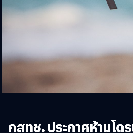
กสทช. ประกาศห้ามโดรนที