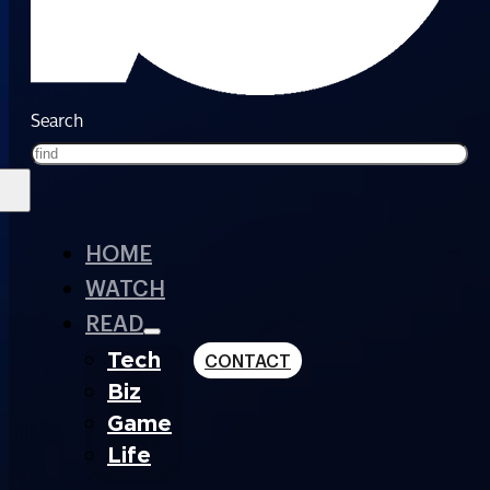
Search
HOME
WATCH
READ
Tech
CONTACT
Biz
Game
Life