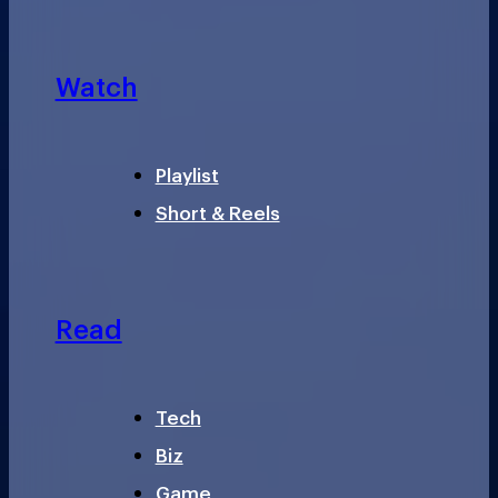
Watch
Playlist
Short & Reels
Read
Tech
Biz
Game