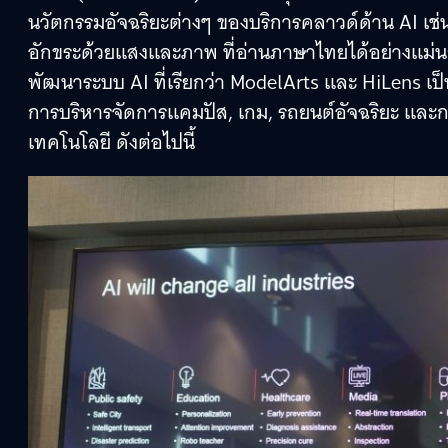
นวัตกรรมอัจฉริยะต่างๆ ของบริการคลาวด์ด้าน AI เช่น
อักขระด้วยแสงและภาพ ที่อ่านภาษาไทยได้อย่างแม่นย
พัฒนาระบบ AI ที่เรียกว่า ModelArts และ HiLens เ
การบริหารจัดการแคมปัส, เกม, รถยนต์อัจฉริยะ และก
เทคโนโลยี ดังต่อไปนี้