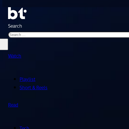
Search
Watch
Playlist
Short & Reels
Read
Tech