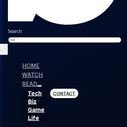
Search
HOME
WATCH
READ
Tech
CONTACT
Biz
Game
Life