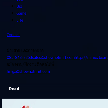
Biz
Game
Life
Contact
ฝ่ายขาย และการตลาด
085-848-2253
sales@shownolimit.com
http://m.me/beart
สมัครงาน/ฝึกงาน ติดต่อได้ที่
hr-ga@shownolimit.com
Read