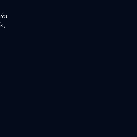
ร์ม
ง,