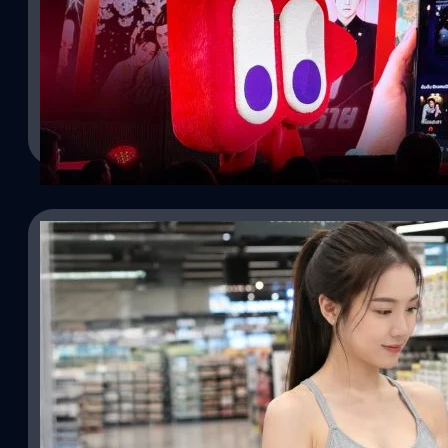
ทุกวันนี้หลายคนใช้เวลาดูคอนเทนต์ผ่านมือถือมากขึ้น ไม่ว่าจะเป็นคลิปสั้น
ไม่นาน ทำให้ "ซีรีส์แนวตั้ง" กลายเป็นรูปแบบความบันเทิงที่เติบโตอย
TrueID เปิดตัว "ตาตั้ง" แพลตฟอร์มรวมซีรีส์แนวตั้ง พร้อมประกาศจั
แนวตั้งระดับโลก เพื่อรวบรวมคอนเทนต์จากต่างประเทศ และผลักดันการสร้
คนดูเปลี่ยน วิธีดูคอนเทนต์ก็เปลี่ยนตาม ภายในงานเปิดตัว TrueID ระบุว
Worawalan
| 20 days ago
เหมือนเมื่อก่อนอีกแล้ว แต่หันมาดูผ่านมือถือมากขึ้น และต้องการคอนเทนต
ได้ประกาศวิสัยทัศน์ใหม่ในการพัฒนาแพลตฟอร์มให้เป็นมากกว่าแอปฯ ดูหนั
Read More
คอนเทนต์ บริการ และครีเอเตอร์ไว้ในที่เดียว พร้อมเปิดโอกาสให้พัน
สร้างผลงานร่วมกันได้มากขึ้น "ตาตั้ง" รวมซีรีส์แนวตั้งไว้ในที่เดียว ไฮไ
แอปฯ สำหรับรับชมซีรีส์แนวตั้งโดยเฉพาะ ภายในแพลตฟอร์มจะรวบรวมซี
อังกฤษ รวมถึงเตรียมผลิต Thai Original Content อย่างต่อเนื่อง พร
ภาษาไทย เพื่อให้ผู้ชมเข้าถึงคอนเทนต์ได้ง่ายขึ้น ผู้ใช้สามารถรับชมผ่าน
งานผ่านแอปฯ TrueID ได้ โดยไม่จำเป็นต้องดาวน์โหลดหลายแอปเหมือ