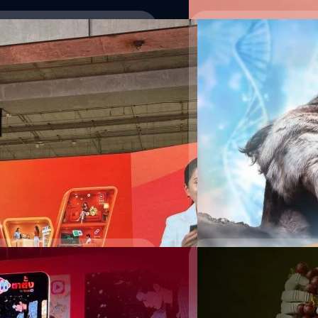
17/07/2026
่ายได้แล้ว ทั้ง BlueTap
ถนัดซ้ายหรือขวาไม่ใช
รอดของสิ่งมีชีวิต
อย่างยาวนาน ตอนนี้ TrueMoney จัด
เคยสงสัยไหมว่า ทำไมกว่า 90
้องสแกน ไม่ว่าจะเป็นเครื่อง Blue
อาจคิดว่ามันเกิดขึ้นจากการฝ
 และร้านค้าพาร์ตเนอร์ ขั้นตอนง่าย
คนก็มองว่ามันเกิดจากการวิวัฒ
แถลงข่าวฟีเจอร์นี้ในวันที่ 17
พบสัตว์ตัวแรก ๆ ของโลกที่
 หรือเครื่องรับบัตร ที่ปกติเราจะ
มนุษย์ และที่น่าสนใจคือสัตว์
กานต์สิรี บัววิชัยศิลป์
| 20 da
แต่ถ้ามีแอปพลิเคชัน TrueMoney ก็
‘Spriggina flounders’ สิ่งมี
รดิตก็สามารถเพิ่มไว้ในแอปฯ และแตะ
และเป็นหนึ่งในสัตว์ชนิดแรก
Read More
ดรองรับการแตะจ่ายจาก TrueMoney ถึง
พฤติกรรม ‘ถนัดขวา’ จากการ
นที่ 21 กรกฎาคม 2026 เป็นต้นไป แต่
ของเจ้าหนอนชนิดนี้มีรอยโค
งรออีกสักหน่อย…
สะท้อนกระจกของฟอสซิลแล้ว ก็
ขวามากกว่าทางซ้าย พฤติกรร
สมอง’ แยกตามฝั่งร่างกายอย่
เดียวกับสัตว์ในปัจจุบัน มนุษย
ีรีส์แนวตั้งที่รู้ใจคนไทย
กว่า 90% ถนัดขวา ไม่ใช่พฤติก
ยาวนานมาตั้งแต่สัตว์ยุคดึก