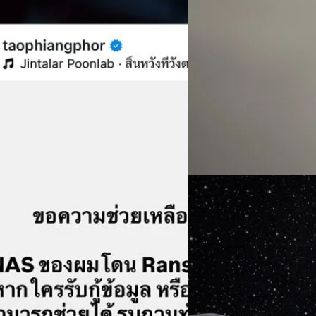
05/08/2026
เล่นมือถือระหว่างชาร์
หลายคนน่าจะเคยได้ยินคำเตือนว่
บอกต่อกันมานาน แต่จริง ๆ แล้ว
ของแบตเตอรี่ขึ้นอยู่กับหลายป
เวลานาน และการใช้งานที่ทำให้เ
ไอออน (Lithium-ion) ซึ่งสิ่งท
YouTuber ด้วย ได้โพสต์ขอความช่วย
Worawalan
| 1 days ago
(Charge Cycle) เพราะทุกครั้งท
เรียกค่าไถ่ ทีมงาน bt ได้สอบถาม
งานมือถือหนัก แบตฯ ก็ยิ่งหม
Read More
้วข้อมูลหายไป โดยข้อความจากแฮกเกอร์
แต่อายุการใช้งานจะยิ่งลดมากขึ
ลทั้งหมดถูกเข้ารหัส (Encrypted) และ
ปัจจัยที่เร่งให้แบตฯ เสื่อมเร
บิตคอยน์ ไปยังวอลเลตที่ระบุไว้ โดยมี
05/08/2026
ระบบจัดการแบตเตอรี่ (Batter
เคสนี้คล้ายกับที่ bt beartai เคยโดน
ช่วยจัดการอุณหภูมิระหว่างใช้งา
จับตานาทีประวัติศาส
ทั้งหมด และปรากฏไฟล์ข้อความชื่อ
์อ้างว่าดาวน์โหลดข้อมูลทั้งหมดไป
จันทร์พร้อมยานฉางเอ๋
จำนวน 0.12…
ปฏิบัติการครั้งประวัติศาสตร์
การทดสอบอย่างต่อเนื่อง เคาะว
และอวกาศไทย ที่จะได้ร่วมเป็นส
bt beartai เองได้มีโอกาสร่วม