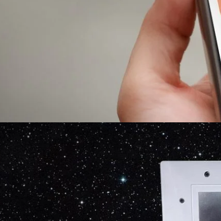
จ ทำให้แบตฯ เสื่อมจริงไหม ?
า "ห้ามเล่นมือถือระหว่างชาร์จ เดี๋ยวแบตฯ เสื่อม" จนกลายเป็นความเชื่อที่
 การเล่นมือถือระหว่างชาร์จ ไม่ใช่ตัวการหลักที่ทำให้แบตฯ เสื่อม เพราะอายุ
ัจจัย ทั้งจำนวนรอบการชาร์จ การปล่อยให้แบตฯ ชาร์จจนเต็ม 100% ค้างไว้เป็น
ครื่องร้อนต่อเนื่องมากกว่า สมาร์ตโฟนในปัจจุบันใช้ แบตเตอรี่ตระกูลลิเทียม
ี่ทำให้แบตฯ เสื่อมอย่างหลีกเลี่ยงไม่ได้ คือ การใช้งานและจำนวนรอบการชาร์จ
ี่เราใช้แบตฯ จนหมดแล้วชาร์จใหม่ ก็จะนับเป็นส่วนหนึ่งของอายุแบตฯ ยิ่งใช้
ดไว และยิ่งต้องชาร์จบ่อย อายุการใช้งานของแบตฯ ก็จะค่อย ๆ ลดลงตามปกติ
้นหากแบตเตอรี่ร้อน หรือชาร์จจนเต็ม 100% ค้างไว้ ความร้อน ถือเป็นอีก
็วขึ้น แต่สำหรับการใช้งานทั่วไป ผลกระทบไม่มากนัก เพราะสมาร์ตโฟนยุคใหม่มี
y Management System) ที่คอยควบคุมการชาร์จ ป้องกันการชาร์จเกิน รวมถึง
นได้ดีขึ้น สิ่งที่ควรหลีกเลี่ยงคือการใช้งานหนักจนเครื่องร้อนจัดเป็นเวลานาน…
ตร์ ! ไทยส่ง “CE-7 MATCH” ร่วมภารกิจโคจรรอบดวง
อ 7 เตรียมทยานสู่อวกาศ 24 สิงหาคมนี้
ของไทย ส่ง “CE-7 MATCH” ร่วมโคจรรอบดวงจันทร์พร้อมยานฉางเอ๋อ 7 หลังผ่าน
ันขึ้นสู่อวกาศแล้ว 24 สิงหาคมนี้ นับเป็นก้าวสำคัญของวงการวิทยาศาสตร์
่วนหนึ่งของภารกิจระดับจักรวาล ถ้ายังจำกันได้เมื่อวันที่ 28 มกราคมที่ผ่านมา
งานแถลงวิสัยทัศน์ “NARIT Open Talk 2026” ของสถาบันวิจัยดาราศาสตร์แห่ง