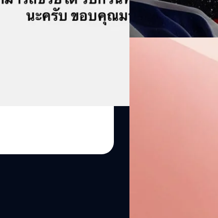
ชาติ (NARIT) ซึ่งครั้งนั้นเรา
รัตนาภรณ์ ศรีนวลจันทร์
| 1 da
กับยานฉางเอ๋อ 7 (Chang’e 7) ขอ
สถาบันวิจัยดาราศาสตร์แห่งชาต
Read More
และนวัตกรรม (อว.) แถลงข่า
(Moon-Aiming Thai-Chinese H
04/08/2026
ชนัน วงศ์สวัสดิ์ รองนายกรัฐม
พร้อมด้วย นายอัครนันท์ กัณณ์ก
หลุดภาพ Google Pixel 1
เรียกว่าเป็นสมาร์ตโฟนที่มีภาพ
ที่จะเปิดตัวในสัปดาห์หน้า ซึ่
Pixel 11 Series ครบทั้ง 4 รุ่
Titan M3 พร้อมปรับดีไซน์โมดู
รอบนี้ อาจมีการนำเซนเซอร์วัด
อมลวรรณ ศรัทธานนท์
| 1 day
วงกลมบริเวณโมดูลกล้องหลัง ท
ระบบปฏิบัติการ Android 17 คา
Read More