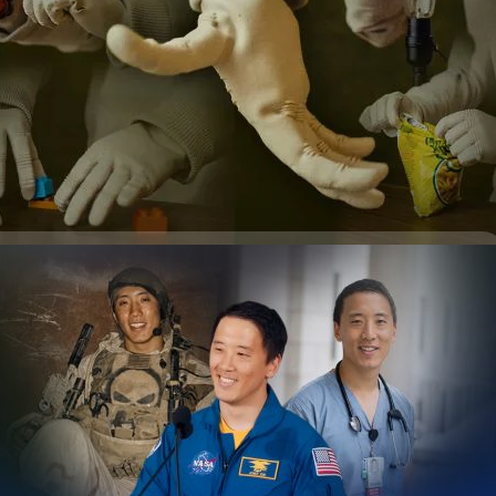
อหุ่นยนต์” เริ่มเคลื่อนไหวได้ละเอียดใกล้เคียงมือมนุษย์
ายคนมักนึกถึงการพูด หรือการคิด แต่หลังจากดูคลิปนี้ สิ่งที่ทำให้รู้สึกทึ่งที่สุด
ยคนเคยคิดว่า ถ้าหุ่นยนต์หยิบของได้ก็คงถือว่าเก่งแล้ว แต่คลิปนี้กลับทำให้รู้
m อดีตหน่วย Navy SEAL, แพทย์ และนักบินอวกาศ
ยิบแบบมนุษย์" เป็นคนละเรื่องกัน เพราะมือของมนุษย์ไม่ได้มีหน้าที่แค่หยิบจับ
rd Alumni Day 2026
ล็ก ๆ ที่เราไม่เคยสังเกต เช่น การเปลี่ยนแรงกดให้พอดีกับวัตถุแต่ละชนิด การ
นิ้วที่เหลือโดยอัตโนมัติขณะดึงซิป การเด็ดองุ่นออกจากขั้วอย่างเบามือ แม้แต่
สุดทุกทาง และทำสิ่งหนึ่งได้ดีจนน่าอิจฉา หนึ่งในบุคคลที่น่าสนใจคือ จอนนี่
วก็จะค่อย ๆ บีบอย่างพอดี สิ่งเหล่านี้เป็นพฤติกรรมที่มนุษย์ทำได้โดยแทบไม่
-อเมริกัน อายุ 42 ปี ที่แม้จะอายุเพียงเท่านี้ แต่กลับมีโอกาสได้ทำอาชีพเจ๋ง
จทย์ที่ยากที่สุดของวงการหุ่นยนต์ เพราะทุกการเคลื่อนไหวต้องอาศัยการ
ง่ายที่จะสมัคร สัมภาษณ์ แล้วเข้าไปทำได้เลย แต่เป็นอาชีพที่ต้องอาศัยการศึกษา
ื้อ เส้นเอ็น และระบบประสาทนับไม่ถ้วน แต่ในวิดีโอเปิดตัว NEO's Hands
่วยซีลสหรัฐฯ แพทย์ หรือนักบินอวกาศ NASA BT Source Code คัมแบ็กอีกครั้ง
่มแสดงพฤติกรรมเล็ก ๆ เหล่านี้ได้อย่างน่าประทับใจ ไม่ว่าจะเป็นการจับแก้ว
จะพาผู้อ่านมาสำรวจแนวคิด ไอเดีย และมุมมองต่อโลกของผู้ชายที่ผ่าน 3
ys ago
กของที่ขนาดและน้ำหนักต่างกัน หรือแม้แต่การถือจอยเกม ทุกการขยับนิ้วดูมี
ทรพจน์ในงาน Harvard Alumni Day 2026 (งานศิษย์เก่ามหาวิทยาลัยฮาร์