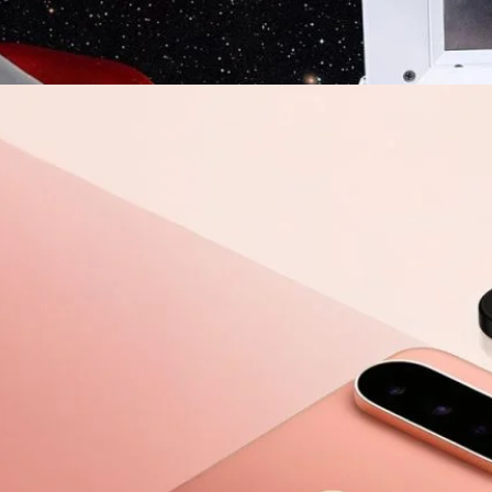
ได้รายงานถึงความพร้อมในการส่งอุปกรณ์ฝีมือคนไทยมุ่งหน้าสู่ดวงจันทร์ไปพร้อม
ys ago
งประเทศจีนไปแล้ว ล่าสุดวันนี้มีความคืบหน้าครั้งสำคัญอีกครั้ง เมื่อ
ิ ได้ร่วมกับมหาวิทยาลัยมหิดล และกระทรวงการอุดมศึกษา วิทยาศาสตร์ วิจัย
วประกาศความพร้อมของอุปกรณ์วิทยาศาสตร์ฝีมือคนไทย “CE-7 MATCH”
odoscope) ภายในงานได้รับเกียรติจากผู้บริหารระดับสูง นำโดย ศ.ดร. ยศ
นตรีและรัฐมนตรีว่าการกระทรวงการอุดมศึกษา วิทยาศาสตร์ วิจัยและนวัตกรรม
ิตตินันท์ รัฐมนตรีช่วยว่าการกระทรวงศึกษาธิการ, นายวันชัย…
1 Series ครบทุกสี ก่อนเปิดตัว 12 ส.ค. นี้
หลุดก่อนเปิดตัวเยอะจนเหมือน Google จะไม่แคร์ กับ Google Pixel 11 Series
งตอนนี้มีภาพโปรโมตทุกรุ่น ทุกสีหลุดออกมา เผยให้เห็นตัวเลือกสีของ Google
น สีสันสดใสสะดุดตา โดยรอบนี้เน้น AI ด้านการถ่ายภาพ ชิป Tensor G6 และ
ลกล้องหลังเป็นกระจกล้วน ซูมได้สูงสุดถึง 120 เท่า โดยการออกแบบใหม่ใน
อุณหภูมิออก และเพิ่ม 'Pixel Glow' เข้ามาแทน เป็นฟีเจอร์แถบไฟ LED RGB
s ago
ี่คาดว่าจะใช้แสดงผลการแจ้งเตือนและโต้ตอบอัจฉริยะ ทุกรุ่นจะมาพร้อม
ดจะใช้ชิป Tensor G6 เหมือนกันทุกรุ่น Google Pixel 11 สำหรับ…