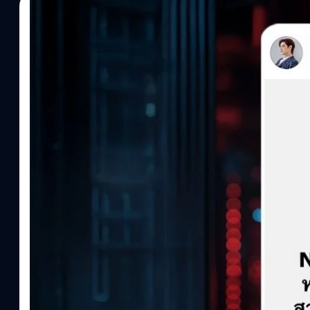
06/08/2026
ภูษิต เรืองอุดมกิจ
| 8 hours ago
Read More
NAS โดน Ransomware ป้องกัน-รับมือยังไง ?
กรณี เต๋า - เศรษฐพงศ์ เพียงพอ นักร้อง นักแสดง และปัจจุบันก็เป็น 
เหลือลงบนโซเชียลมีเดียจากการที่ NAS โดน Ransomware หรือมัลแวร์
คุณเต๋าถึงเหตุการณ์ที่เกิดขึ้น คุณเต๋าให้ข้อมูลว่าเข้าไปใน NAS แล
อ้างว่าเป็น DiskStation Security ตามข้อความเรียกค่าไถ่ระบุว่าข้อมู
ถูกซ่อนไว้ในพื้นที่จัดเก็บพิเศษ หากต้องการกู้ข้อมูลคืน ต้องส่ง 0.07 
เวลาถึง 1 สิงหาคม 2026 พร้อมให้แจ้ง ID กับหลักฐานการโอนบิตคอยน์ 
เมื่อไม่กี่ปีก่อน ตอนนั้นทีมงานพบว่าไฟล์และโฟลเดอร์ในระบบหายไป
"Read Me First" ซึ่งเนื้อหาระบุว่าระบบเครือข่ายไม่ปลอดภัย แฮกเกอร
แล้ว 170 TB และนำไปซ่อนไว้ในพื้นที่พิเศษ โดยมีการเรียกค่าไถ่เป็น