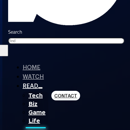
Search
HOME
WATCH
READ
Tech
CONTACT
Biz
Game
Life