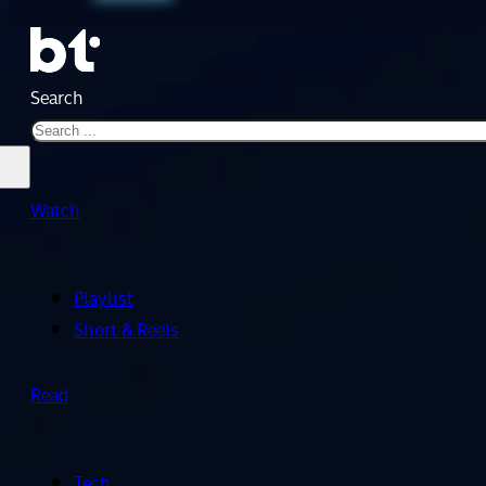
Search
Watch
Playlist
Short & Reels
Read
Tech