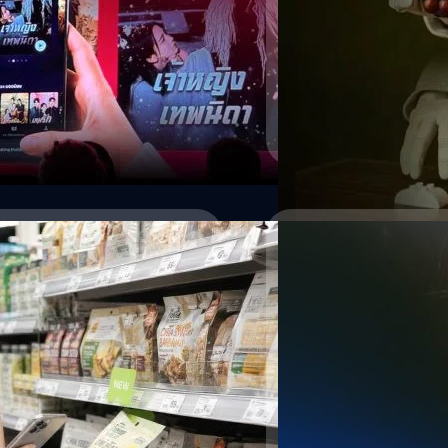
หรือซีรีส์ที่เล่าเรื่องกระชับ ใช้เวลา
่างรวดเร็วในหลายประเทศ ล่าสุด
บมือกับ DramaBox แพลตฟอร์มซีรีส์
างซีรีส์ไทยไปสู่ผู้ชมทั่วโลก เมื่อ
่า ปัจจุบันผู้คนไม่ได้เสพคอนเทนต์
์ที่ดูได้ทุกที่ ทุกเวลา TrueID จึง
งหรือซีรีส์ แต่เป็นพื้นที่ที่รวม
ธมิตรและผู้ผลิตคอนเทนต์สามารถ
16/07/2026
ลต์ของงานคือการเปิดตัว "ตาตั้ง" มินิ
NEO’s Hands เมื่อ “มื
รีส์จากหลายประเทศ ทั้งจีน ญี่ปุ่น
้อมรองรับเสียงพากย์และคำบรรยาย
14/07/2026
เวลาพูดถึง AI หรือหุ่นยนต์ หล
เว็บไซต์ tatang.trueid.net หรือใช้
กลับเป็น "มือ" ก่อนหน้านี้หลา
นที่ผ่านมา…
ถอดคำพูด Jonny Ki
ว่า การ "หยิบของ" กับการ "ห
NASA ในงาน Harva
แต่มันเต็มไปด้วยรายละเอียดเ
ใช้นิ้วโป้งประคองแก้ว การหุบ
หากต้องยกตัวอย่างบุคคลที่ไป
Worawalan
| 21 days ago
การหยิบนอตตัวเล็ก ๆ ปลายนิ้
คิม (Jonny Kim) ชายเกาหลีใต้
ต้องคิด แต่กลับเป็นหนึ่งในโ
Read More
ๆ หลายครั้ง ซึ่งไม่ใช่เรื่อง
ประสานกันของข้อต่อ กล้ามเน
อย่างจริงจัง ไม่ว่าจะเป็นหน
ของบริษัท 1X หุ่นยนต์กลับเริ
พร้อมบุคคลน่าสนใจคนนี้ เรา
กานต์สิรี บัววิชัยศิลป์
| 23 da
ไวน์ หยิบชิ้นส่วนขนาดเล็ก ย
อาชีพสุดโหดจากการกล่าวสุน