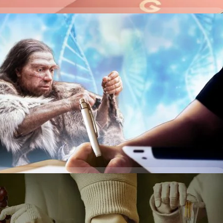
่เรื่องบังเอิญ ? ถอดรหัสลับการเลือกข้างเพื่อความอยู่
% ของมนุษย์ทั่วโลกถึงถนัดขวา และเพียง 10% เท่านั้นที่ถนัดซ้าย ? บางคน
ึกสอนตั้งแต่ยังเด็ก ๆ บางคนก็เชื่อว่าอาจจะส่งผ่านมาทางพันธุกรรม หรือบาง
นาการ ซึ่งดูเหมือนว่าอย่างหลังจะถูกพิสูจน์ว่าจริง เพราะล่าสุดนักวิจัยค้น
มีการแบ่งส่วนร่างกายสมมาตรซ้ายขวา (Bilateral Symmetry) สมดุลคล้ายกับ
ชนิดนี้มีแนวโน้ม ‘ถนัดขวา’ มากกว่าอีกฝั่ง คล้ายกับมนุษย์ด้วย นักวิจัยค้นพบว่า
ys ago
ชีวิตในทะเลโบราณยุคอีดีแอคารัน (Ediacaran) ซึ่งมีอายุเก่าแก่กว่า 500 ล้านปี
 ๆ ของโลกที่มีโครงสร้างร่างกายแบบสมมาตรสองด้าน รวมถึงมีส่วนหัว มี
ศึกษาฟอสซิลจำนวน 76 ชิ้นในประเทศออสเตรเลีย พบว่าโครงสร้างร่างกาย
้งงอไปทางซ้ายมากกว่าทางขวาถึงสองเท่า ซึ่งพอพิจารณาจากการเป็นภาพ
จะสรุปผลได้ว่าตอนที่มันมีชีวิตอยู่ พวกมันมักเลือกที่จะเลี้ยวหรือหันไปทาง
มการเลือกทิศทางสะท้อนถึง ‘ระบบประสาทที่มีการแบ่งหน้าที่การทำงานของ
างเป็นระบบ ซึ่งเป็นต้นกำเนิดของพฤติกรรมการเลือกใช้ร่างกายข้างที่ถนัดเช่น
์กับวิวัฒนาการ ‘ถนัดขวา’ การค้นพบนี้ช่วยให้เราเข้าใจว่า การที่มนุษย์ทั่วโลก
รรมที่เพิ่งเกิดขึ้นในยุคหลัง แต่เป็นผลจากวิวัฒนาการที่มีรากฐานฝังลึก
ดำบรรพ์…