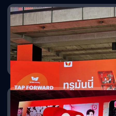
17/07/2026
ครั้งแรกในไทย ! หมดยุคสแกนจ่าย TrueMoney แตะจ
และเครื่องรับบัตร สิ้นปีนี้เตรียมแตะ EVM รถไฟฟ้า
เชื่อว่าคนไทยจำนวนไม่น้อยกำลังรอระบบ 'แตะจ่าย' ผ่านสมาร์ตโฟนมา
ให้แล้ว ด้วยการปล่อยฟีเจอร์ใหม่ที่สามารถแตะจ่ายที่ร้านค้าได้เลย ไม่ต
Tap ที่หลายคนอาจได้ลองไปแล้วก่อนหน้านี้ ส่วนใหญ่จะเจอใน 7-Eleven
ๆ คือ ปลดล็อกสมาร์ตโฟน-ยืนยันตัวตน-แตะจ่าย ซึ่งทาง TrueMoney เพิ่ง
กรกฎาคม 2026 พร้อมกับเผยความสามารถในการแตะจ่ายผ่านเครื่อง EDC
ภูษิต เรืองอุดมกิจ
| 20 days ago
ใช้บัตรเครดิตในการแตะจ่ายกัน (เฉพาะเครื่องที่รองรับ Contactless) 
แตะจ่ายผ่านวอลเล็ตได้เลยไม่ต้องมีบัตรเครดิตก็ได้ หรือใครมีบัตรเค
Read More
จ่ายก็ได้เหมือนกัน ไม่ต้องพกบัตรแล้ว ซึ่งปัจจุบันในประเทศไทยมีจุ
900,000 จุดด้วยกัน โดยการแตะจ่ายกับเครื่อง EDC จะเริ่มใช้ตั้งแต่วั
จะเริ่มให้บริการบนระบบปฏิบัติการ Android ก่อน ชาว iOS อาจจะต้อ
17/07/2026
เปิดบทใหม่ของ TrueID เปิดตัว “ตาตั้ง” แพลตฟอร์มซ
ที่สุด