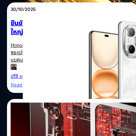
30/10/2025
ยืนยัน Honor Power 2 มาพร้อมแบตเตอรี่
ใหญ่ถึง 10,000 mAh
Honor Power 2 ได้ผ่านการรับรองมาตรฐานจากหน่วยงาน 3C
ของประเทศจีน ยืนยันว่าสมาร์ตโฟนดังกล่าวมีความจุ
แบตเตอรี่มหาศาลถึง 9,886 mAh
ปรีดี ฤกษ์วลีกุล
| 283 days ago
Read More
29/10/2025
Snapdragon 8 Elite Gen 6 จะแรงขึ้นด้วย
เทคโนโลยี 2 นาโนเมตร, แรม LPDDR6,