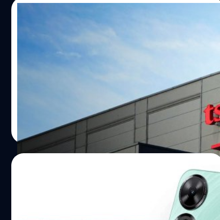
25/08/2025
สัญญาณเตือนจาก TSMC เลิกใช้เครื่องมือจีน
เหตุหวั่นถูกสหรัฐฯ แบน
บริษัท Taiwan Semiconductor Manufacturing Co. (TSMC)
ผู้ผลิตชิปเบอร์หนึ่งของโลก เริ่มถอนเครื่องมือการผลิตจากจีน
ออกจากโรงงานที่ทันสมัยที่สุด เพื่อหลีกเลี่ยงความเสี่ยงจาก
กฎระเบียบใหม่ของสหรัฐฯ ที่จะส่งผลกระทบต่อการผลิตและ
ยอดขายทั่วโลก ในยุคที่การแข่งขันด้านเทคโนโลยีและ
ธีรภัทร์ ธีระโรจนพงษ์
| 348 days ago
ภูมิรัฐศาสตร์ร้อนระอุขึ้นทุกขณะ TSMC ได้เริ่มดำเนินการครั้ง
Read More
สำคัญที่สะท้อนถึงความสัมพันธ์ที่เปราะบางระหว่างสหรัฐฯ
และจีน โดยบริษัทได้ตัดสินใจลดการใช้เครื่องมือผลิตชิปจาก
ซัพพลายเออร์จีนในสายการผลิตชิปรุ่นใหม่ล่าสุด เพื่อให้
09/08/2025
สอดคล้องกับข้อกำหนดใหม่ของรัฐบาลสหรัฐฯ และเพื่อรักษา
โอกาสในการเข้าถึงตลาดและเงินอุดหนุนที่สำคัญ การตัดสิน
Honor เปิตตัว Play 10C : มาพร้อมแบตฯ
ใจครั้งนี้มีขึ้นในช่วงที่สมาชิกสภานิติบัญญัติของสหรัฐฯ กำลัง
6,000 mAh ในราคาเริ่มต้น 2,900 บาท
ผลักดันกฎหมายที่เข้มงวดขึ้น เพื่อสกัดกั้นเทคโนโลยีที่อาจเป็น
ประโยชน์ต่อกองทัพจีน นอกจากนี้ ยังมีการพิจารณาจำกัด