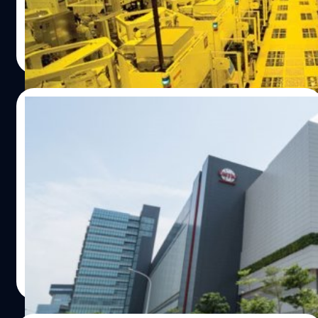
สามารถจัดการความลับได้ดีขึ้น
จตุรวิทย์ เครือวาณิชกิจ
| 344 days ago
Read More
28/08/2025
อัยการไต้หวันยื่นฟ้องบุคคล 3 รายข้อหาขโมย
ความลับ TSMC ไปให้ Tokyo Electron
พนักงานอัยการของไต้หวันระบุว่าได้ยื่นฟ้องบุคคล 3 รายใน
ข้อหาโจรกรรมความลับทางการค้าจาก TSMC เพื่อนำไปช่วย
Tokyo Electron บริษัทซัปพลายเออร์จากญี่ปุ่น
จตุรวิทย์ เครือวาณิชกิจ
| 345 days ago
Read More