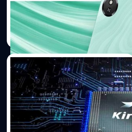
Honor ได้เปิดตัวสมาร์ตโฟนราคาปรหยัดรุ่นล่าสุด นั่นคือ Play
การส่งออกสำหรับบริษัทที่ยังคงทำงานร่วมกับจีนอีกด้วย
10C ซึ่งติดตั้งชิป Dimensity 6300 และแบตเตอรี่ 6,000
ทำไม TSMC ต้องรีบถอนตัว? สาเหตุสำคัญที่ทำให้ TSMC ต้อง
mAh
เร่งดำเนินการคือ กฎหมาย Chip EQUIP Act ที่กำลังถูกผลัก
ดัน โดยกฎหมายนี้จะห้ามบริษัทที่ได้รับเงินอุดหนุนจากรัฐบาล
ปรีดี ฤกษ์วลีกุล
| 365 days ago
สหรัฐฯ ใช้เครื่องมือจากหน่วยงานต่างชาติที่เป็นที่น่ากังวล ซึ่ง
Read More
รวมถึงซัพพลายเออร์จากจีนด้วย เนื่องจาก TSMC มีโรงงาน
ผลิตชิปในสหรัฐฯ และได้รับเงินอุดหนุนจากรัฐบาลสหรัฐฯ
การตัดสินใจครั้งนี้จึงเป็นสิ่งจำเป็นเพื่อป้องกันความเสี่ยงและ
29/06/2025
รักษาผลประโยชน์ในระยะยาว การดำเนินการดังกล่าวเริ่มขึ้น
แล้วในสายการผลิตชิปขนาด 2 นาโนเมตร ที่เป็นเทคโนโลยีที่
Huawei จะเปิดตัวชิปเรือธง ปลายปี 2025 แข่ง
ทันสมัยที่สุดและมีความสำคัญอย่างยิ่งต่ออุตสาหกรรม AI
กับ Apple, Qualcomm และ MediaTek
โดยก่อนหน้านี้ TSMC เคยใช้เครื่องมือบางส่วนจากบริษัทจีน
เช่น AMEC และ Mattson Technology แต่ปัจจุบันกำลังทยอย
บริษัทผู้พัฒนาชิปเซมิคอนดักเตอร์ (Semiconductor) ราย
ยกเลิกการใช้เครื่องมือเหล่านั้น…
ใหญ่ทุกแบรนด์ จะเปิดตัวชิปเซตระดับเรือธงรุ่นใหม่ในครึ่ง
หลังของปี 2025
ปรีดี ฤกษ์วลีกุล
| 405 days ago