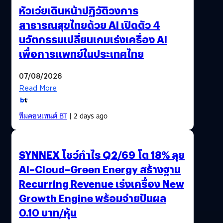
หัวเว่ยเดินหน้าปฏิวัติวงการ
สาธารณสุขไทยด้วย AI เปิดตัว 4
นวัตกรรมเปลี่ยนเกมเร่งเครื่อง AI
เพื่อการแพทย์ในประเทศไทย
07/08/2026
Read More
ทีมคอนเทนต์ BT
| 2 days ago
SYNNEX โชว์กำไร Q2/69 โต 18% ลุย
AI–Cloud–Green Energy สร้างฐาน
Recurring Revenue เร่งเครื่อง New
Growth Engine พร้อมจ่ายปันผล
0.10 บาท/หุ้น