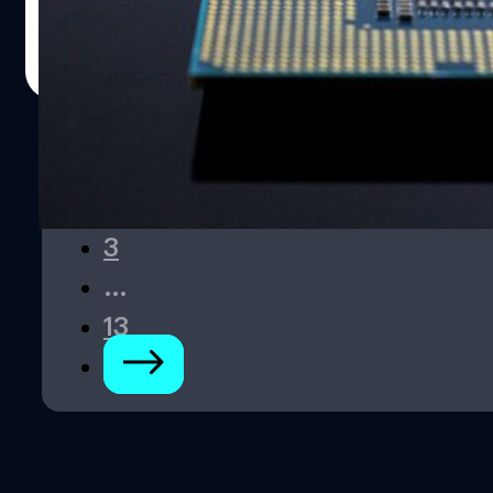
ปรีดี ฤกษ์วลีกุล
| 469 days ago
Read More
1
2
3
…
13