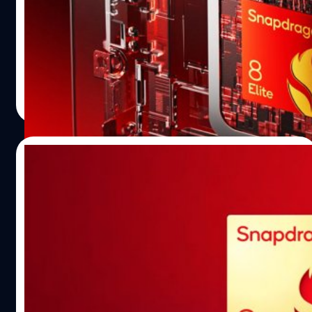
สตอเรจ UFS 5.0
Honor Power
Snapdragon 8 Elite Gen 6 จะได้รับการผลิตด้วยกระบวนการ
ระดับ 2 นาโนเมตร โดย TSMC และทำงานร่วมกับแรม
LPDDR6 และสตอเรจ UFS 5.0
ปรีดี ฤกษ์วลีกุล
| 284 days ago
Read More
13/10/2025
Samsung อาจได้ผลิตชิป Snapdragon 8
Gen 5 for Galaxy ด้วยเทคโนโลยี 2 นาโน
เมตร
Samsung อาจกลับมาผลิตชิปเซตระดับพรีเมียมของ
Qualcomm อีกครั้ง ซึ่งมีความเป็นไปได้สูงที่จะเป็น
Snapdragon 8 Gen 5 เวอร์ชัน 'For Galaxy'
ปรีดี ฤกษ์วลีกุล
| 300 days ago