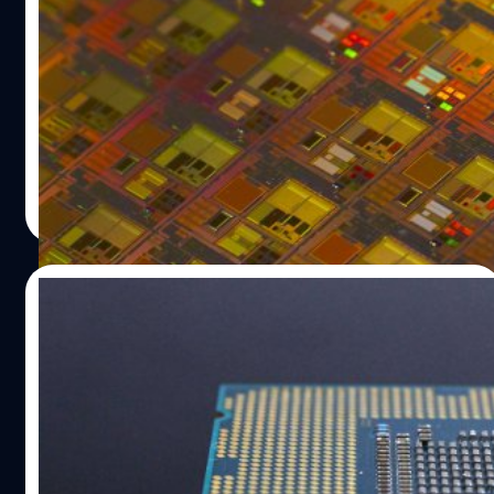
Qualcomm : อาจรวมถึง Snapdragon 8
Elite Gen 2 ด้วย
Sedaily สำนักข่าวจากประเทศเกาหลีใต้ ได้รายงานว่า
Qualcomm และ Samsung ได้บรรลุข้อตกลงในการผลิตชิป
ด้วยเทคโนโลยี 2 นาโนเมตร
ปรีดี ฤกษ์วลีกุล
| 464 days ago
Read More
26/04/2025
TSMC เปิดตัวเทคโนโลยี 1.4 นาโนเมตร เพื่อ
ผลิตชิปให้ Apple และ NVIDIA ในปี 2028
TSMC ผู้ผลิตชิปรายใหญ่ที่สุดของโลก ได้เปิดตัวนวัตกรรม
การผลิตชิปเซมิคอนดักเตอร์สุดล้ำระดับ 1.4 นาโนเมตร เรียก
ว่า A14