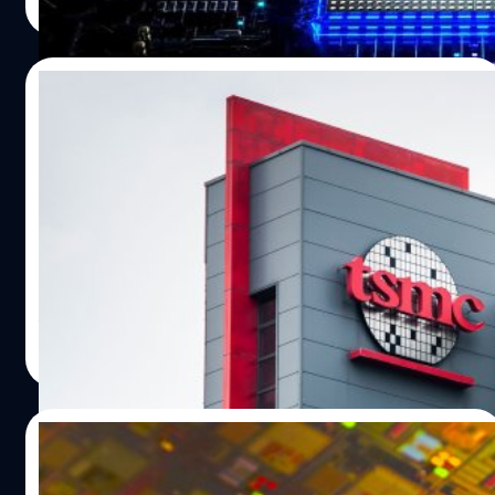
Read More
02/05/2025
TSMC ลุยสร้างโรงงานผลิตชิป 2 นาโนเมตรใน
สหรัฐทันที หลังได้รับใบอนุญาต
TSMC ลงทุนเพิ่มเติมมูลค่า 100,000 ล้านเหรียญ เร่งเดินหน้า
ก่อสร้างโรงงานชิป ในสหรัฐฯ ภายในเวลาเพียงไม่กี่ชั่วโมงหลัง
ได้รับอนุญาตจากรัฐบาลสหรัฐ
ธีรภัทร์ ธีระโรจนพงษ์
| 464 days ago
Read More
01/05/2025
Samsung จะผลิตชิป 2 นาโนเมตร ให้