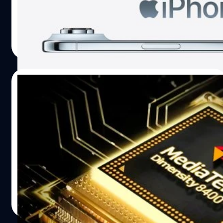
เป็นผลกระทบจากยอดจำหน่ายของ iPhone Air ที่ไม่สูงเท่าไร
ปรีดี ฤกษ์วลีกุล
| 270 days ago
Read More
01/11/2025
หลุดสเปก Dimensity 8500 : เร่งความแรง
สมาร์ตโฟนระดับกลาง ด้วยซีพียู 3.40 GHz
Dimensity 8500 ได้รับการผลิตด้วยกระบวนการ 4
นาโเนมตร และติดตั้งแกน CPU แบบ Big Core จำนวน 8 คอร์
เช่นเดียวกับ Dimensity 8400
ปรีดี ฤกษ์วลีกุล
| 280 days ago
Read More