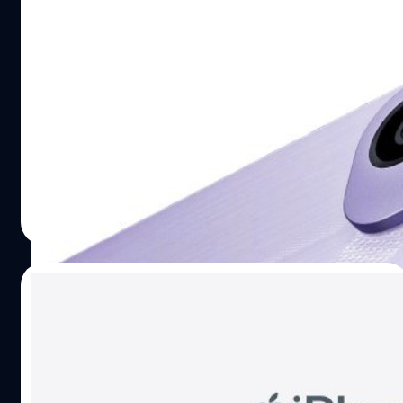
OnePlus เปิดตัว Ace 6T : ขุมพลัง
Snapdragon 8 Gen 5, จอ 165 Hz, แบตฯ
8,000 mAh
OnePlus Ace 6T เป็นสมาร์ตโฟนรุ่นแรกในประเทศจีนที่ได้รับ
การเปิดตัวพร้อมกับขุมพลังชิปเซตระดับพรีเมียมอย่าง
Qualcomm Snapdragon 8 Gen 5
ปรีดี ฤกษ์วลีกุล
| 256 days ago
Read More
11/11/2025
Apple จ่อเลื่อนเปิดตัว iPhone Air 2 หลังยอด
ขายไม่พุ่งอย่างที่คาด
Apple ได้เลื่อนการเปิดตัว iPhone Air 2 ออกไป ซึ่งดูเหมือน