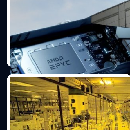
AMD-TSMC คู่หูที่เลือกทางสวนกระแส เตรียม
ท้าชน NVIDIA และ Intel
ในขณะที่ NVIDIA หันไปจับมือกับ Intel เพื่อสร้างขั้วอำนาจ
ใหม่ในอุตสาหกรรมชิปอเมริกัน อีกฟากหนึ่งของโลก คู่แข่ง
อย่าง TSMC (Taiwan Semiconductor Manufacturing
Company) และ AMD ก็กำลังเดินเกมในทิศทางที่ต่างออกไป
โดยทุ่มเดิมพันไปที่เทคโนโลยีการผลิต 3 นาโนเมตร และ 2
อมลวรรณ ศรัทธานนท์
| 324 days ago
นาโนเมตร ปฏิเสธไม่ได้ว่า การที่ NVIDIA ลงทุนใน Intel ย่อมมี
Read More
โอกาสสร้างนวัตกรรมใหม่ ๆ ออกมา เช่น การผนวก CPU ของ
Intel เข้ากับ GPU ของ NVIDIA บนแพลตฟอร์มเดียวกัน ซึ่ง
อาจทำให้ได้ชิปสำหรับคอมพิวเตอร์ และชิป AI ที่ทรงพลังยิ่ง
29/08/2025
กว่าเดิมสำหรับงานประมวลผลประสิทธิภาพสูง (HPC) ที่จำเป็น
สำหรับ AI แต่ AMD กลับเลือกเส้นทางที่ต่างออกไป โดยยังคง
TSMC เตรียมขายระบบจัดการความลับ
จับมือแน่นกับ TSMC เพื่อนำเทคโนโลยี 3nm (N3P) มาใช้กับ
ทางการค้าให้แก่ซัปพลายเออร์และคู่ค้า
ชิป…
TSMC เตรียมจำหน่ายระบบที่สร้างขึ้นมาเพื่อจัดการและใช้
ประโยชน์จากความลับทางการให้กับบริษัทต่าง ๆ ในยุโรปและ
สหรัฐอเมริกา โดยต้องการที่จะสอนให้ซัปพลายเออร์และคู่ค้า