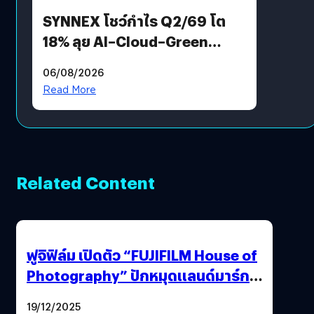
SYNNEX โชว์กำไร Q2/69 โต
18% ลุย AI–Cloud–Green
Energy สร้างฐาน Recurring
06/08/2026
Revenue เร่งเครื่อง New
Read More
Growth Engine พร้อมจ่าย
ปันผล 0.10 บาท/หุ้น
Related Content
ฟูจิฟิล์ม เปิดตัว “FUJIFILM House of
Photography” ปักหมุดแลนด์มาร์ก
ใหม่ใจกลางสยาม
19/12/2025