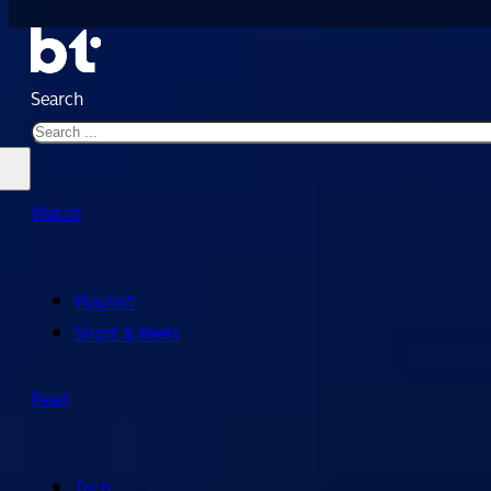
Search
Watch
Playlist
Short & Reels
Read
Tech