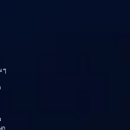
น ๆ
ง
ง
นุก