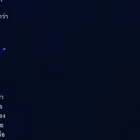
ว่า
ิง
“
นำ
อ
่อง
าย
ือ