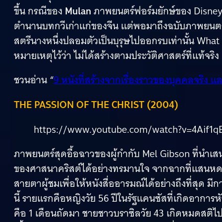
ขึ้น กรณีของ
Mulan
ภาพยนตร์ฟอร์มยักษ์ของ Disney ใ
ตำนานบทกวีเก่าแก่ของจีน แต่พอมาถึงฉบับภาพยนตร์เ
สตรีนางหนึ่งปลอมตัวเป็นบุรุษไปออกรบเท่านั้น What t
หมายเหตุไว้ว่า ไม่ได้สร้างตามประวัติศาสตร์ที่แท้จริง
ชวนอ่าน “
9 หนังที่สร้างจากเรื่องราวของบุคคลจริง
THE PASSION OF THE CHRIST (2004)
https://www.youtube.com/watch?v=4Aif1q
ภาพยนตร์สุดอื้อฉาวของผู้กำกับ Mel Gibson ที่นำ
ของศาสนาคริสต์ได้อย่างทรมานใจ จากฉากที่แสนหดหู่
สายตาผู้ชมเพื่อให้หนังสื่ออารมณ์ได้อย่างถึงที่สุด มีก
นี้ รายแรกคือหญิงวัย 56 ปีในรัฐแคนซัสที่เกิดอากา
คือ 1 เดือนถัดมา ชายชาวบราซิลวัย 43 เกิดหมดสติไป