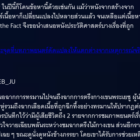
นปีนี้ก็โดนข้อหานี้ด้วยเช่นกัน แม้ว่าหนังจากสร้างจาก
นื้อหาก็เปลี่ยนแปลงไปหลายส่วนแล้ว จนเหลือแต่เนื้อหา
he Fact จึงขอนำเสนอหนังประวัติศาสตร์บางเรื่องที่ถูก
 และจุดที่บทภาพยนตร์ดัดแปลงให้แตกต่างจากเหตุการณ์จร
EB_JU
เสนอฉากการทรมานไปจนถึงฉากการตรึงกางเขนพระเยซู ผู้
รวมถึงฉากเลือดเนื้อที่ถูกฉีกทึ้งอย่างทรมานให้ปรากฎต่
ารบันทึกไว้ว่ามีผู้เสียชีวิตถึง 2 รายจากการชมภาพยนตร์เรื
รหัวใจวายเฉียบพลันระหว่างชมฉากตรึงไม้กางเขน ส่วนอีกร
เฉย ๆ ขณะดูนั่งดูหนังข้างภรรยา โดยเขาได้รับการช่วยเหล