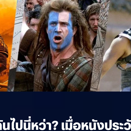
นไปนี่หว่า? เมื่อหนังประวัต