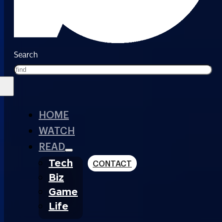
Search
HOME
WATCH
READ
Tech
CONTACT
Biz
Game
Life