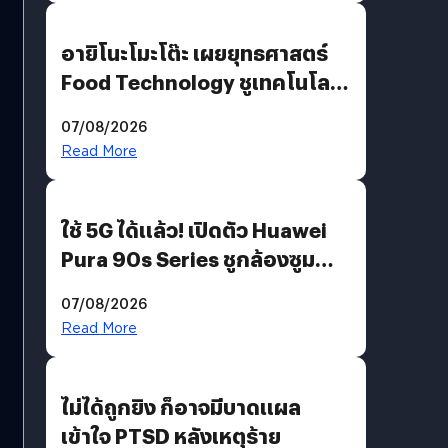
อายิโนะโมะโต๊ะ เผยยุทธศาสตร์
Food Technology ชูเทคโนโลยี
“AminoScience” เจาะอินไซต์ผู้
07/08/2026
บริโภคและ B2B
Read More
ใช้ 5G ได้แล้ว! เปิดตัว Huawei
Pura 90s Series ชูกล้องซูม
200 MP ในรุ่นท็อป
07/08/2026
Read More
ไม่ได้ถูกยิง ก็อาจมีบาดแผล
เข้าใจ PTSD หลังเหตุร้าย