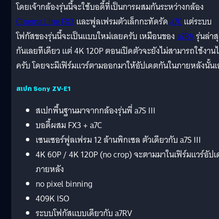
โดยเจ้ากล้องรุ่นนี้จะใช้บอดี้ที่เป็นการผสมกันระหว่างกล้อง
Cinema Line FX3
และฟูลเฟรมตัวเล็กกะทัดรัด
a7C
แต่ระบบ
โฟกัสของรุ่นนี้จะเป็นแบบใหม่เลยครับ เหมือนของ
a7RV
รุ่นล่าส
กันเลยทีเดียว แต่ 4K 120P ตอนเปิดตัวจะยังไม่สามารถใช้งานไ
ครับ โดยจะมีเฟิร์มแวร์ตามออกมาให้อัปเดตกันในภายหลังนั้นเ
สเปก Sony ZV-E1
สเปกพื้นฐานมาจากกล้องรุ่นพี่ a7S III
บอดี้ผสม FX3 + a7C
เซนเซอร์ฟูลเฟรม 12 ล้านพิกเซล ตัวเดียวกับ a7S III
4K 60P / 4K 120P (no crop) จะตามมาในเฟิร์มแวร์อัป
ภายหลัง
no pixel binning
409K ISO
ระบบโฟกัสแบบเดียวกับ a7RV