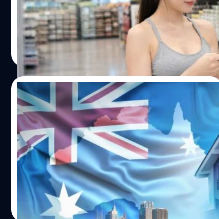
น้องหมาน้องแมวมาวิ่งเล่นและนั่งปิกนิกกันได้เลย จุดต่อมา
หนัก คุมอาหาร หรือเพราะโรคประจำตัวที่รุมเร้าจนต้องเข้ม
คนไทยเราสู้ตายเมื่อสังคมเกิดความนิยมอะไรบางอย่างขึ้น…
คือ Trendy Gallery ที่สายอาร์ตห้ามพลาด เพราะพื้นที่จัด
งวดกับอาหารการกิน ซึ่งแน่นอนว่าการแทร็กอาหารหรือ
แสดงที่รวบรวมผลงานมาสเตอร์พีซของศิลปินไทยและสากลที่
โภชนาการโดยส่วนมากไม่ได้เกิดจากคลังความรู้ของตัวเองแต่
ฮอตที่สุดในยุคนี้เอาไว้ในที่เดียว…
อย่างใด เพราะส่วนใหญ่จะหนีไม่พ้นการใช้โมเดล AI ส่วนตัว
กานต์สิรี บัววิชัยศิลป์
| 26 days ago
หรือแอปฯ คุมอาหาร แอปฯ Yuka เป็นอีกหนึ่งแอปฯ จากผู้
Read More
สร้างชาวฝรั่งเศสที่กำลังเป็นที่นิยมสูงในสหรัฐฯ โดยแอปฯ นี้มี
หลักการใช้งานง่าย ๆ คือเราเปิดแอปฯ สแกนไปที่บาร์โคด
สินค้า แล้วระบบจะแสดงผลขึ้นมาว่าเป็นสีแดง สีเขียว หรือสี
15/07/2026
ส้ม พร้อมอธิบายว่าในสินค้าชิ้นนี้มีสารอาหารที่จำเป็นและไม่
จำเป็นต่อร่างกายในปริมาณเท่าไหร่ ซึ่งเป็นการคำนวณอ้างอิง
ออสเตรเลียให้ใช้ไฟฟรีวันละ 3 ชั่วโมง เพราะโซ
จากหลักโภชนาการ และค่าอาหารที่บริษัทผลิตอาหารระบุไว้
ลาร์ผลิตไฟเกิน
ในสินค้าชิ้นนั้นอีกที ที่น่าสนใจคือผู้ใช้หลายรายที่ใช้แอปฯ นี้
พอเห็นสีแดง (อันตราย สารอาหารไม่มีประโยชน์) ก็จะวางคืน
ในหลายประเทศ ปัญหาอาจเป็นการผลิตไฟฟ้าไม่พอใช้ แต่
ชั้นวางทันที และเลือกซื้อสินค้าที่มีค่าสีเขียวแทน ซึ่งแน่นอนว่า
สำหรับออสเตรเลีย ปัญหากลับตรงกันข้าม เพราะช่วงเวลา
สินค้า ‘ค่าสีเขียว’ ที่ได้มามักจะมีราคาสูงขึ้นมาอีกนิด
กลางวันมีไฟฟ้าจากพลังงานแสงอาทิตย์มากจนบางช่วงผลิต
เนื่องจากเป็นสินค้าออร์แกนิก Open Food Facts ก็เป็นอีกหนึ่ง
ได้เกินความต้องการ ล่าสุด รัฐบาลออสเตรเลียจึงออก
แพลตฟอร์มจากฝรั่งเศสที่เปิดให้คนทั่วไปถ่ายรูปลง เพื่อให้
มาตรการ Solar Sharer Offer (SSO) กำหนดให้ผู้ให้บริการ
Worawalan
| 26 days ago
แพลตฟอร์มเก็บข้อมูลโภชนาการ เมื่อคนอื่นเข้ามาดูก็จะเห็น
ไฟฟ้าในบางพื้นที่ต้องมีแพ็กเกจที่เปิดโอกาสให้ประชาชนใช้
Read More
ว่าอาหารชิ้นที่อยากกินมีค่าโภชนาการอย่างไรบ้าง นอกจากนี้
ไฟฟ้า ฟรีอย่างน้อยวันละ 3 ชั่วโมง ในช่วงกลางวัน เริ่มตั้งแต่