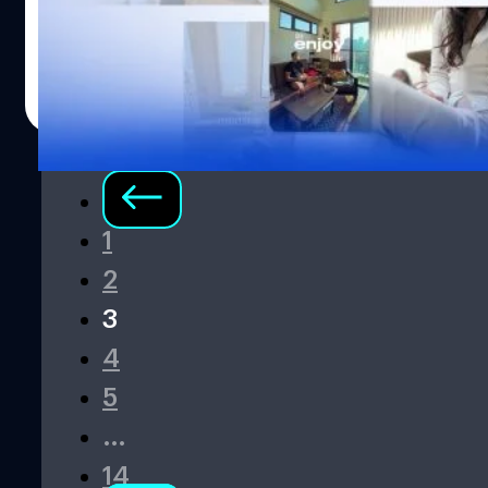
ศักยภาพร่วมกับวงดนตรีสดได้อย่างน่าทึ่ง ด้วยการรวมตัวกัน
ถ้าสังเกตดี ๆ จะเห็นว่าลักษณะการถ่ายนั้นจะอยู่ภายในคอน
ส่งพลังใจผ่านบทเพลงที่มีความหมายสุดลึกซึ้งอย่าง เรือเล็ก
โดฯ หรือบ้าน และเป็นการตั้งกล้องถ่ายแบบให้เห็นเต็มตัว มี
ควรออกจากฝั่ง สร้างความทรงจำอันงดงามและประทับใจให้
การถ่ายให้เห็นสิ่งที่กำลังทำอยู่ อย่างการวาดภาพ หรือชงมัต
อมลวรรณ ศรัทธานนท์
| 30 days ago
กับแฟน ๆ เป็นอย่างมาก ก่อนนำเข้าโชว์เดี่ยวของแต่ละคนโดย
จะ และไอเดียหลักจะเป็นการถ่ายแบบเห็นแค่คนคนเดียว
Read More
เริ่มจาก V7 โฟกัส ที่มาพร้อมความสนุกในเพลง โกหก ตาม มา
คอนเทนต์แนวนี้เรียกว่า 'Solo Living Vlog' หรือคลิปถ่ายชีวิต
ด้วย…
คนเดียวแบบเงียบ ๆ ฟีลแบบไม่ได้ทำอะไรมาก แค่จัดห้อง ทำ
กับข้าว หรือชงกาแฟ แต่ทำไมคลิปที่ดูเหมือนไม่มีอะไรแบบนี้
บางคลิปถึงมีคนดูเป็นล้าน ? สรุปแล้วคลิปพวกนี้มีอะไรดี ทำไม
ถึงตกคนดูได้ขนาดนี้ เกาหลีเกาใจ จุดเริ่มต้นความชิล ต้อง
1
เล่าก่อนว่าเทรนด์คลิปแบบ 'Silent Vlog' เริ่มฮิตมาจาก
2
เกาหลีใต้ช่วงโควิด หลายคนอาจจะสงสัยว่า Silent Vlog คือ
อะไร ? ย้อนกลับไปในหมวดหมู่คอนเทนต์เกี่ยวกับการใช้ชีวิต
3
คนเดียวหรือ 'Solo Living Vlog' นั้น ครีเอเตอร์สามารถเลือก
4
นำเสนอได้หลากหลายรูปแบบ บางคนอาจจะพูดคุยเล่าเรื่อง
ราวกับกล้องเหมือนมีเพื่อนมานั่งเล่นอยู่ในห้องด้วย แต่รูปแบบ
5
ที่กำลังได้รับความนิยมสูงสุดและกลายเป็นเทรนด์ฮีลใจไปทั่ว
…
โลก กลับเป็นการผสมผสานไลฟ์สไตล์การอยู่คนเดียวเข้ากับ
รูปแบบการนำเสนอแบบ 'Silent Vlog' หรือ Vlog แบบไร้เสียง
14
พูด เสน่ห์ของเทรนด์นี้คือความ 'Slow Living' ที่ช่วยให้เราได้