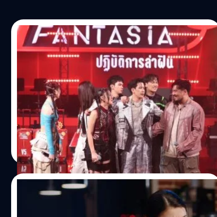
21/07/2026
แดนซ์สนั่น ! “True AF 2026” ระเบิดความมัน
ด้วยโจทย์เพลง “EDM PARTY” ก่อนส่ง “V12
แจ็คกี้” ลากกระเป๋ากลับบ้าน
กราฟความมันพุ่งทะลุปรอทจนฮอลล์แทบแตก สำหรับการ
แข่งขันในสัปดาห์ที่ 6 ของรายการเรียลลิตีอันดับหนึ่ง True AF
2026 ที่ในวีกนี้พาแฟน ๆ และเหล่านักล่าฝันทั้ง 8 คนก้าวเข้าสู่
โลกของบีทสุดล้ำด้วยเพลงโจทย์ประจำสัปดาห์ EDM PARTY
บอกได้คำเดียวเลยว่าแต่ละโชว์นั้นจัดหนัก จนทำเอาผู้ชมนั่ง
รัตนาภรณ์ ศรีนวลจันทร์
| 20 days ago
ไม่ติด ลุกขึ้นมาแดนซ์ไปพร้อมกัน ความตื่นเต้นเริ่มต้นขึ้นทันที
Read More
เมื่อพิธีกรระดับไอคอนของเมืองไทยอย่าง พี่ดู๋ - สัญญา
คุณากร ก้าวขึ้นมาบนเวทีพร้อมเสียงเชียร์กระหึ่ม พร้อมกับ
เหล่านักล่าฝันที่รวมพลังเปิดสเตจด้วยเพลงธีมนักล่าฝันใน
21/07/2026
เวอร์ชันที่เร้าใจกว่าเดิม เพื่อต้อนรับโจทย์เพลง EDM PARTY
ก่อนจะสร้างความเซอร์ไพรส์ครั้งใหญ่ด้วยการเปิดตัวนักร้อง
Multitasking ได้ เพราะสมองดีกว่าจริงไหม ?
นักแสดง ฮอตฮิตตลอดกาล ที่มารับหน้าที่ 2 Judge ปริศนา ชิน