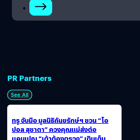
พักสมองจากโลกความจริงที่แสนวุ่นวาย…
PR Partners
See All
ทรู จับมือ มูลนิธิถันยรักษ์ฯ ชวน “โอ
ปอล สุชาตา” ควงคุณแม่ส่งต่อ
แคมเปญ “เต้าต้องตรวจ” เติมเต็ม