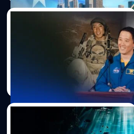
ยังมีโมเดล AI ที่ใครต่อใครต่างพากันใช้แทร็กมื้ออาหารและ
วันที่ 1 กรกฎาคม 2026 เป็นต้นไป โครงการนี้ครอบคลุมผู้ใช้
ของกินต่าง ๆ นานา โดยคนส่วนใหญ่มักจะสร้างพรอมต์ใน AI
ไฟใน รัฐนิวเซาท์เวลส์ (New South Wales), รัฐเซาท์
14/07/2026
เอาไว้ พร้อมบอกเงื่อนไข เช่น ต้องการลดน้ำหนัก เพิ่มกล้าม
ออสเตรเลีย (South Australia) และพื้นที่เซาท์อีสต์ควีนส์
เนื้อ หรือลดหวาน…
แลนด์ (South East Queensland) ที่อยู่ภายใต้ขอบเขตของ
ถอดคำพูด Jonny Kim อดีตหน่วย Navy
ระบบกำหนดราคาค่าไฟมาตรฐาน (Default Market Offer:
SEAL, แพทย์ และนักบินอวกาศ NASA ในงาน
DMO) และมีการติดตั้งมิเตอร์อัจฉริยะ (Smart Meter) ผู้ใช้
Harvard Alumni Day 2026
ต้องสมัครแพ็กเกจที่เข้าร่วมโครงการก่อนจึงจะได้รับสิทธิ์
หากต้องยกตัวอย่างบุคคลที่ไปสุดทุกทาง และทำสิ่งหนึ่งได้ดี
ขณะที่รัฐวิกตอเรีย (Victoria) เตรียมเปิดโครงการลักษณะ
จนน่าอิจฉา หนึ่งในบุคคลที่น่าสนใจคือ จอนนี่ คิม (Jonny
เดียวกันในเดือนตุลาคมนี้ ทำไมถึง “แจกฟรี” เหตุผลสำคัญ
Kim) ชายเกาหลีใต้-อเมริกัน อายุ 42 ปี ที่แม้จะอายุเพียงเท่านี้
คือ ออสเตรเลียมีการติดตั้งโซลาร์รูฟท็อปมากที่สุดแห่งหนึ่ง
แต่กลับมีโอกาสได้ทำอาชีพเจ๋ง ๆ หลายครั้ง ซึ่งไม่ใช่เรื่องง่าย
ของโลก ทำให้ช่วงสายถึงบ่ายมีไฟฟ้าจากแสงอาทิตย์เข้าสู่
ที่จะสมัคร สัมภาษณ์ แล้วเข้าไปทำได้เลย แต่เป็นอาชีพที่ต้อง
กานต์สิรี บัววิชัยศิลป์
| 27 days ago
ระบบจำนวนมาก จนราคาค่าไฟในตลาดค้าส่งบางช่วงลดลง
อาศัยการศึกษาอย่างจริงจัง ไม่ว่าจะเป็นหน่วยซีลสหรัฐฯ
Read More
เหลือศูนย์ หรือแม้แต่ติดลบ แทนที่จะปล่อยให้พลังงานส่วน
แพทย์ หรือนักบินอวกาศ NASA BT Source Code คัมแบ็กอีก
เกินสูญเปล่า รัฐบาลจึงต้องการจูงใจให้ประชาชนย้ายการใช้
ครั้งพร้อมบุคคลน่าสนใจคนนี้ เราจะพาผู้อ่านมาสำรวจ
ไฟฟ้ามาอยู่ช่วงกลางวัน เช่น…
แนวคิด ไอเดีย และมุมมองต่อโลกของผู้ชายที่ผ่าน 3 อาชีพสุด
14/07/2026
โหดจากการกล่าวสุนทรพจน์ในงาน Harvard Alumni Day
2026 (งานศิษย์เก่ามหาวิทยาลัยฮาร์วาร์ด) ‘ฮีโร’ ไม่ได้เกิด
เมื่อมหาสมุทรกำลัง “มืดลง” อาจกระทบสิ่งมี
จากตัวคนเดียว แต่มาจากการยอมรับว่าเราไม่สามารถทำได้
ชีวิตกว่า 90% ใต้ทะเล