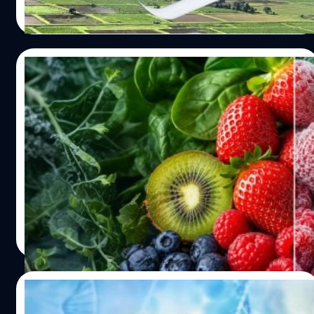
คนยังสามารถมีสมาธิกับงานได้ดีกว่า ทำให้ดูเหมือนทำหลาย
สาธารณสุขไทยครั้งประวัติศาสตร์ใน “ปฏิบัติการอากาศยาน
Read More
อย่างพร้อมกันได้ ทั้งที่จริง ๆ แล้ว สมองกำลังสลับโฟกัส
ไร้คนขับทางการแพทย์ (Drone)” เฉลิมพระเกียรติพระบาท
ระหว่างแต่ละงานอย่างรวดเร็ว แล้วการทำหลายอย่างพร้อม
สมเด็จพระเจ้าอยู่หัว เนื่องในโอกาสวันเฉลิมพระชนมพรรษา
กันดีจริงไหม ? แม้หลายคนจะรู้สึกว่าการทำหลายอย่างพร้อม
28 กรกฎาคม 2569 ซึ่งเปิดตัวอย่างเป็นทางการ ณ สนามกีฬา
17/07/2026
กันช่วยประหยัดเวลา แต่งานวิจัยจำนวนมากกลับพบว่า หาก
พญาผานอง อำเภอปัว จังหวัดน่าน เมื่อวันที่ 16 กรกฎาคมที่
เป็นงานที่ต้องใช้ความคิดหรือสมาธิ สมองจะต้องคอยสลับไป
ผ่านมา โครงการนี้คือความร่วมมือครั้งสำคัญระหว่าง
เทียบชัด ! ‘ของสด’ vs ‘แช่แข็ง’ แบบไหนดีต่อ
มาระหว่างแต่ละงานอยู่ตลอด ส่งผลให้ใช้เวลาทำงานนานขึ้น
กระทรวงสาธารณสุข และ บริษัท ทรู คอร์ปอเรชั่น จำกัด
สุขภาพมากกว่า ?
มีโอกาสผิดพลาดมากขึ้น และรู้สึกเหนื่อยล้าทางสมองได้ง่าย
(มหาชน) ร่วมด้วยภาคีเครือข่ายระดับประเทศอย่างสำนักงาน
กว่าเดิม นักวิทยาศาสตร์เรียกผลกระทบนี้ว่า Switch Cost
การบินพลเรือนแห่งประเทศไทย (CAAT), สำนักงาน กสทช.
ในยุคที่ค่าครองชีพพุ่งสูงขึ้น การซื้อผักและผลไม้สดมาตุนไว้
หรือ "ต้นทุนของการสลับงาน" ซึ่งหมายถึงเวลาที่สมองต้อง
และ บริษัท วิทยุการบินแห่งประเทศไทย (AEROTHAI) เพื่อปู
อาจไม่ใช่ตัวเลือกที่เป็นมิตรกับเงินในกระเป๋าสักเท่าไหร่ หาก
เสียไปทุกครั้งเมื่อเปลี่ยนจากงานหนึ่งไปทำอีกงานหนึ่ง แม้จะ
ทางสู่การปฏิรูประบบโลจิสติกส์สาธารณสุขไทยทั่วประเทศ
เหลือทิ้งก็อาจเป็น Food Waste ได้ นั่นทำให้ใครหลาย ๆ คน
เป็นเวลาเพียงเสี้ยววินาที…
ทำไมต้องเริ่มที่ อำเภอปัว จังหวัดน่าน อุปสรรคทางภูมิศาสตร์
จึงเริ่มหันมามองทางเลือกอย่างผักผลไม้ 'แช่แข็ง' และ 'บรรจุ
ที่เทคโนโลยีต้องเอาชนะ อำเภอปัว จังหวัดน่าน ได้รับเลือกให้
กระป๋อง' ด้วยจุดเด่นที่ราคาถูกกว่าและเก็บรักษาได้นานกว่า
อมลวรรณ ศรัทธานนท์
| 24 days ago
เป็นพื้นที่คิกออฟปฏิบัติการจริงครั้งแรก เนื่องจากสภาพ
ของสด คำถามสำคัญคือ ทางเลือกเหล่านี้ดีต่อสุขภาพของเรา
Read More
ภูมิประเทศมีความท้าทายสูงมาก รายล้อมด้วยภูเขาสูงชัน เส้น
จริงหรือ ? ลองมาเจาะลึกข้อเท็จจริงจากงานวิจัยกัน ของสด
ทางสัญจรทางบกคดเคี้ยวเลาะตามไหล่เขาและหน้าผา ยิ่งใน
vs ของเแช่แข็ง อย่างที่ทุกคนก็รู้กันดีว่าผักและผลไม้เป็นแหล่ง
ช่วงฤดูมรสุม พื้นที่แห่งนี้จะมีความเสี่ยงสูงจากดินสไลด์ น้ำป่า
รวมวิตามิน แร่ธาตุ และกากใยอาหารที่สำคัญ ช่วยบำรุงสุข
17/07/2026
ไหลหลาก หรือฝนตกหนักจนทำให้ถนนหนทางภาคพื้นดินถูก
ภาพองค์รวม และลดความเสี่ยงของการเกิดโรคหัวใจรวมถึง
ตัดขาดอย่างสมบูรณ์ การนำส่งยา เวชภัณฑ์ หรือแม้แต่การส่ง