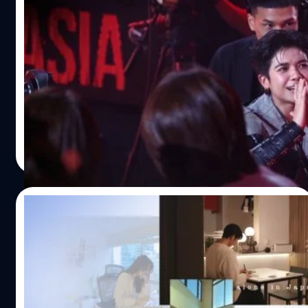
สามารถแบ่งออกเป็น 3 แบบ โดยแต่ละแบบมีลักษณะและ
ปิดฉากสัปดาห์สุดหิน ! “V4 แป้ง” สาดพลังใน
ความรุนแรงต่างกัน 1. Rollover ปรากฏการณ์นี้จะเกิดขึ้นใน
เพลง “ชาวนากับงูเห่า” ก่อนกอดคอเพื่อน
ช่วงแรกของการเผาไหม้ เมื่อควันและแก๊สลอยตัวขึ้นไปสะสม
อำลาเวที True AF 2026
อยู่บริเวณด้านบนของห้อง พอแก๊สเหล่านี้สะสมความร้อน
ยิ่งสัปดาห์ลึก ความเข้มข้นยิ่งทวีคูณสำหรับรายการเรียลลิตี้
จนถึงจุดติดไฟ เปลวไฟก็จะเริ่มปรากฏและวิ่งลามไปตามฝ้า
อันดับหนึ่งของเมืองไทย True AF 2026 ที่ล่าสุดเดินทางมาถึง
เพดานอย่างรวดเร็ว แม้ว่าสิ่งของที่อยู่บนพื้นจะยังไม่ถูกไฟเผา
สัปดาห์ที่ 5 พร้อมกับโจทย์เพลงสุดท้าทายอย่าง Super Band
เลยก็ตาม 2. Flashover เมื่อความร้อนถูกอัดแน่นจนถึง
Week งานนี้เหล่านักล่าฝันที่เหลืออยู่ทั้ง 9 คน ต้องขึ้นเวทีเพื่อ
จุดเดือดราว 500-600 องศาเซลเซียส ความร้อนมหาศาลจาก
พิสูจน์ศักยภาพและทักษะการร้องสดร่วมกับวงดนตรีมืออาชีพ
รัตนาภรณ์ ศรีนวลจันทร์
| 28 days ago
ด้านบน จะแผ่รังสีลงมากดทับทุกสิ่งทุกอย่างในห้อง ส่งผลให้
ซึ่งถือเป็นบททดสอบสำคัญในการก้าวสู่การเป็นศิลปินแถวหน้า
Read More
วัตถุทุกชิ้นลุกติดไฟขึ้นมาพร้อมกันในเสี้ยววินาที สภาพห้องจะ
บรรยากาศการเปิดรายการเต็มไปด้วยความคึกคักด้วย
ถูกเปลี่ยนเป็นทะเลเพลิง 3. Backdraft ปรากฏการณ์นี้ทำงาน
สัญลักษณ์อันคุ้นเคยอย่าง เพลงธีมนักล่าฝัน โดยมีพิธีกรระดับ
ต่างกลไกออกไป โดยจะก่อตัวขึ้นในห้องที่ถูกปิดตายจนไฟใช้
ตำนานประจำซีซัน พี่ดู๋ - สัญญา คุณากร มารับหน้าที่ดำเนิน
10/07/2026
ออกซิเจนในการเผาไหม้ไปจนเกือบหมด เหลือทิ้งไว้เพียง
รายการ พร้อมสร้างเซอร์ไพรส์ครั้งใหญ่ให้กับผู้ชมด้วยการ
ความร้อนจัดและแก๊สที่รอเวลาปะทุ ทันทีที่มีคนไปเปิดประตู
เปิดตัว 2 Judge ปริศนาที่เหล่านักล่าฝันคุ้นเคย มอส - ปฎิ
ทำไม ‘Solo Living Vlog’ ถึงฮิตระเบิด ? ดูคน
หรือหน้าต่างแตก อากาศและออกซิเจนจากภายนอกจะพุ่ง
ภาณ ปฐวีกานต์ และ เชาว์ – ชวรัตน์ หรรษคุณาฒัย มาร่วมให้
อื่นใช้ชีวิตคนเดียวมันฮีลใจยังไง
เข้าไปผสมกับแก๊สร้อนอย่างฉับพลัน ก่อให้เกิดการระเบิดอย่าง
คำแนะนำและคอมเมนต์อย่างตรงไปตรงมา เพิ่มความกดดัน
รุนแรงและพ่นลูกไฟขนาดใหญ่ออกมาทางช่องเปิดนั้นทันที
และความตื่นเต้นให้กับค่ำคืนนี้เป็นเท่าตัว สำหรับไฮไลต์บนเวที
ยุคที่ไถฟีดไปก็เจอแต่ครีเอเตอร์ที่ทำคอนเทนต์กันหลาก
อย่างเหตุการณ์ไฟไหม้ของ…
ในสัปดาห์นี้ นักล่าฝันทั้ง 9 คนได้ร่วมกันระเบิดพลังและโชว์
หลายรูปแบบตั้งแต่สุขภาพ การทำอาหาร และการใช้ชีวิต แต่