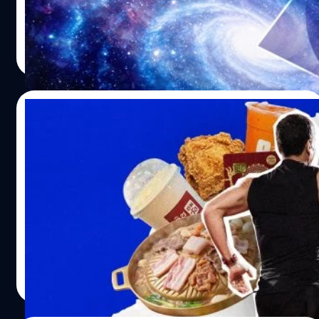
สะท้อนกระจกของฟอสซิลแล้ว ก็จะสรุปผลได้ว่าตอนที่มันมี
สิ่งมีชีวิตบนโลกเริ่มต้นขึ้นได้อย่างไร น้ำตาลที่ตรวจพบคือ อีริ
ชีวิตอยู่ พวกมันมักเลือกที่จะเลี้ยวหรือหันไปทางขวามากกว่า
ทรูโลส (Erythrulose) ซึ่งเป็นน้ำตาลโมเลกุลขนาดเล็กที่พบได้
Worawalan
| 24 days ago
ทางซ้าย พฤติกรรมการเลือกทิศทางสะท้อนถึง ‘ระบบประสาท
ตามธรรมชาติในผลไม้บางชนิด เช่น ราสป์เบอร์รี โดยพบอยู่
Read More
ที่มีการแบ่งหน้าที่การทำงานของสมอง’ แยกตามฝั่งร่างกาย
ภายในกลุ่มเมฆก๊าซและฝุ่นใกล้ใจกลางทางช้างเผือก ถือเป็น
อย่างเป็นระบบ ซึ่งเป็นต้นกำเนิดของพฤติกรรมการเลือกใช้
ครั้งแรกที่มีการค้นพบ "น้ำตาลแท้" ในอวกาศระหว่างดวงดาว
ร่างกายข้างที่ถนัดเช่นเดียวกับสัตว์ในปัจจุบัน มนุษย์กับ
แล้วทำไมการพบ “น้ำตาล” ถึงสำคัญ น้ำตาลไม่ได้มีหน้าที่แค่
17/07/2026
วิวัฒนาการ ‘ถนัดขวา’ การค้นพบนี้ช่วยให้เราเข้าใจว่า การที่
ให้พลังงานกับสิ่งมีชีวิต แต่ยังเป็นหนึ่งในวัตถุดิบสำคัญของ
มนุษย์ทั่วโลกกว่า 90% ถนัดขวา ไม่ใช่พฤติกรรมที่เพิ่งเกิดขึ้น
ชีวิตเพราะเกี่ยวข้องกับการสร้าง DNA และ RNA ซึ่งเป็นสารที่
กระแสวิ่งแลกของ การตลาดที่อาจจุดประกาย
ในยุคหลัง แต่เป็นผลจากวิวัฒนาการที่มีรากฐานฝังลึก
เก็บข้อมูลทางพันธุกรรมของสิ่งมีชีวิต แม้น้ำตาลที่พบในครั้งนี้
ประเทศสุขภาพดี ?
ยาวนานมาตั้งแต่สัตว์ยุคดึกดำบรรพ์…
จะไม่ใช่น้ำตาลที่ใช้สร้าง DNA หรือ RNA โดยตรง แต่การค้น
พบนี้บ่งชี้ว่า วัตถุดิบสำคัญของชีวิตอาจก่อตัวขึ้นได้เองใน
ช่วง 2-3 ปีมานี้ เทรนด์สุขภาพในบ้านเราและทั่วโลกอยู่ในช่วง
อวกาศก่อนที่โลกและดาวเคราะห์ต่าง ๆ จะถือกำเนิดขึ้นด้วย
ขาขึ้นแบบสุด ๆ ไม่ว่าจะฝั่งโภชนาการ Longevity และการ
ซ้ำ วัตถุดิบของชีวิตอาจไม่ได้เริ่มต้นบนโลก ก่อนหน้านี้ นัก
ออกกำลังกาย โดยเฉพาะการวิ่ง ที่กลายเป็นการออกกำลังกาย
วิทยาศาสตร์เคยพบสารอินทรีย์และน้ำตาลบางชนิดใน
ยอดฮิตของคนไทย ส่วนสำคัญที่ขับเคลื่อนวงการวิ่งในบ้านเรา
อุกกาบาต รวมถึงตัวอย่างจากดาวเคราะห์น้อย แต่การค้นพบ
หนีไม่พ้นโซเชียลมีเดีย ที่อินฟลูเอนเซอร์ได้ Influence หรือมี
ภูษิต เรืองอุดมกิจ
| 24 days ago
ครั้งนี้แตกต่างออกไป เพราะเป็นการตรวจพบน้ำตาลที่ก่อตัว
อิทธิพลต่อคนดูสมคำเรียก และหลายเดือนมานี้เราต่างเห็น
Read More
อยู่ในอวกาศระหว่างดวงดาวโดยตรง แม้การค้นพบครั้งนี้จะไม่
การตลาด "การวิ่งแลกของ" ไม่ว่าจะวิ่งแลกแว่น วิ่งแลกไก่
ได้หมายความว่าพบสิ่งมีชีวิตนอกโลก แต่มันช่วยให้นัก
ทอด วิ่งแลกออนเซน หรือแม้แต่การวิ่งแลกส่วนลดซิลิโคน