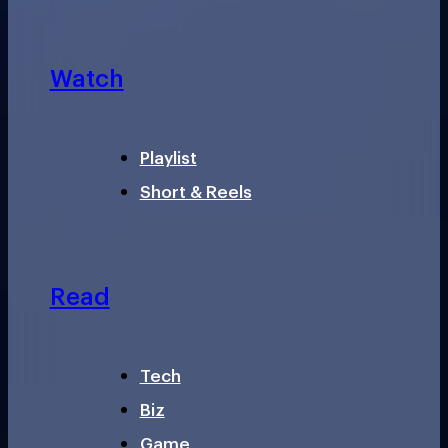
Watch
Playlist
Short & Reels
Read
Tech
Biz
Game