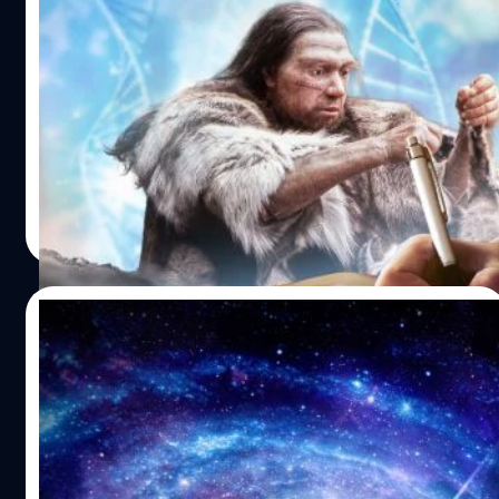
มะเร็งบางชนิด ข่าวดีก็คือ ผักผลไม้แช่แข็งและกระป๋องส่วน
ถนัดซ้ายหรือขวาไม่ใช่เรื่องบังเอิญ ? ถอดรหัส
สิ่งส่งตรวจทางห้องปฏิบัติการ…
ใหญ่ สามารถรักษาคุณค่าทางโภชนาการดั้งเดิมไว้ได้เป็น
ลับการเลือกข้างเพื่อความอยู่รอดของสิ่งมี
อย่างดี เผลอ ๆ อาจมีคุณค่ามากกว่าผักผลไม้สดที่ถูกแช่ทิ้งไว้
ชีวิต
ในตู้เย็นนานนับสัปดาห์ด้วยซ้ำ หลายคนอาจจะมองว่าใช่เหรอ
เคยสงสัยไหมว่า ทำไมกว่า 90% ของมนุษย์ทั่วโลกถึงถนัดขวา
เวอร์ไปมั้ย ? งานวิจัยของ University of Georgia พบว่า
และเพียง 10% เท่านั้นที่ถนัดซ้าย ? บางคนอาจคิดว่ามันเกิดขึ้น
การนำผักผลไม้ไปเข้าสู่กระบวนการแช่แข็งอย่างรวดเร็วหลัง
จากการฝึกสอนตั้งแต่ยังเด็ก ๆ บางคนก็เชื่อว่าอาจจะส่งผ่าน
เก็บเกี่ยว จะเปรียบเสมือนการ 'ล็อก' สารอาหารเอาไว้ ทำให้
มาทางพันธุกรรม หรือบางคนก็มองว่ามันเกิดจากการ
ผักอย่างบรอกโคลีหรือผักโขมแช่แข็ง มีปริมาณวิตามินและ
วิวัฒนาการ ซึ่งดูเหมือนว่าอย่างหลังจะถูกพิสูจน์ว่าจริง เพราะ
กานต์สิรี บัววิชัยศิลป์
| 24 days ago
สารอาหารหลงเหลืออยู่สูงกว่าผักสดชนิดเดียวกันที่ถูกเก็บทิ้ง
ล่าสุดนักวิจัยค้นพบสัตว์ตัวแรก ๆ ของโลกที่มีการแบ่งส่วน
Read More
ไว้ในตู้เย็นนานเกิน 5 วันขึ้นไป ยิ่งไปกว่านั้น กระบวนการถนอม
ร่างกายสมมาตรซ้ายขวา (Bilateral Symmetry) สมดุลคล้าย
อาหารบางวิธียังช่วยเพิ่มปริมาณสารอาหารได้อีกด้วย
กับมนุษย์ และที่น่าสนใจคือสัตว์ชนิดนี้มีแนวโน้ม ‘ถนัดขวา’
ตัวอย่างเช่น แอพริคอตแช่แข็งจะมีปริมาณวิตามินซีสูงกว่า
มากกว่าอีกฝั่ง คล้ายกับมนุษย์ด้วย นักวิจัยค้นพบว่า
17/07/2026
แบบสดมาก เนื่องจากมีการนำวิตามินซีมาใช้เป็นส่วนหนึ่งใน
‘Spriggina flounders’ สิ่งมีชีวิตในทะเลโบราณยุคอีดีแอคา
กระบวนการถนอมผลไม้นั่นเอง อย่างไรก็ตาม แต่ละ
รัน (Ediacaran) ซึ่งมีอายุเก่าแก่กว่า 500 ล้านปี และเป็นหนึ่ง
นักวิจัยพบ “น้ำตาล” ครั้งแรกในอวกาศ อาจ
กระบวนการก็มีรายละเอียดและข้อควรระวังที่ต่างกันไป ต้อง
ในสัตว์ชนิดแรก ๆ ของโลกที่มีโครงสร้างร่างกายแบบสมมาตร
เป็นเบาะแสต้นกำเนิดของชีวิต
เล่าแบบนี้ก่อนว่าการแช่แข็ง…
สองด้าน รวมถึงมีส่วนหัว มีพฤติกรรม ‘ถนัดขวา’ จากการ
ศึกษาฟอสซิลจำนวน 76 ชิ้นในประเทศออสเตรเลีย พบว่า
เวลาเราพูดถึง "น้ำตาล" หลายคนอาจนึกถึงของหวานหรือ
โครงสร้างร่างกายของเจ้าหนอนชนิดนี้มีรอยโค้งงอไปทางซ้าย
อาหาร แต่ล่าสุดนักดาราศาสตร์กลับพบ "โมเลกุลน้ำตาล" อยู่
มากกว่าทางขวาถึงสองเท่า ซึ่งพอพิจารณาจากการเป็นภาพ
ในอวกาศระหว่างดวงดาวเป็นครั้งแรก ซึ่งอาจช่วยไขปริศนาว่า