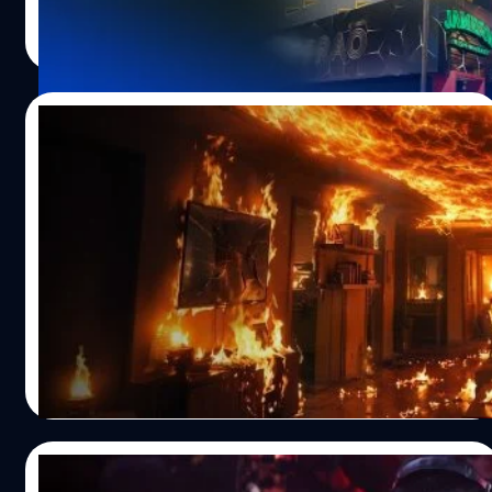
สัญญาณเตือนที่ดังขึ้นอีกครั้ง เพื่อถามพวกเราทุกคนว่า ได้
อมลวรรณ ศรัทธานนท์
| 27 days ago
แสงส่องถึงค่อย ๆ ตื้นลง ชั้นน้ำนี้มีความสำคัญอย่างมาก
เรียนรู้อะไรบ้างจากรอยแผลเป็นในอดีตอย่าง 'ซานติก้า ผับ'
Read More
เพราะเป็นแหล่งอาศัยของสิ่งมีชีวิตในทะเลกว่า 90% รวมถึง
และ 'เมาน์เทนบี' ย้อนรอย 2 โศกนาฏกรรมคร่าชีวิตคน หาก
แพลงก์ตอนพืชที่ช่วยรักษาสมดุลของระบบนิเวศและสภาพภูมิ
เราย้อนกลับไปมองโศกนาฏกรรมทั้งสองเหตุการณ์ สิ่งที่
อากาศของโลก ผลกระทบอาจมากกว่าที่คิด ผลการศึกษาพบ
เหมือนกันจนน่าตกใจไม่ใช่ความโชคร้าย แต่คือ 'โครงสร้าง
13/07/2026
ว่า ในช่วง 20 ปีที่ผ่านมา มหาสมุทรมากกว่า 1…
และวัสดุ' ที่กลายมาเป็นภัยเงียบ ในกรณีของซานติก้า ผับ และ
เมาน์เทน บี ต้นตอความสูญเสียหลักมาจากวัสดุตกแต่ง และ
รู้จัก “ไฟไหม้ 3 แบบ” พร้อมวิธีเอาตัวรอดเบื้อง
แผ่นโฟมซับเสียงที่ไม่ได้มาตรฐานอย่างโพลียูรีเทนโฟม
ต้น
(Polyurethane Foam) หรือที่เรียกสั้น ๆ ว่า PU โฟม มักจะอยู่
อันดับต้น ๆ เสมอ วัสดุชนิดนี้นิยมนำมาใช้ทำ 'แผ่นโฟมซับ
จากเหตุการณ์ไฟไหม้ 'โรงเบียร์ ณ ลาดพร้าว' ถือเป็นเรื่องที่น่า
เสียง' (Acoustic Foam) บุตามผนังและเพดานเพื่อควบคุม
สลดใจและไม่มีใครอยากให้เกิด ทางทีม BT beartai ขอส่ง
คุณภาพเสียงในร้านให้ทุ้มแน่น แต่หากผู้ประกอบการเลือกใช้
กำลังใจให้ครอบครัวผู้เสียชีวิตและผู้บาดเจ็บ ให้ผ่านวิกฤตนี้
โฟมซับเสียงเกรดที่ไม่ได้มาตรฐานและไม่มีการผสมสารหน่วง
ไปได้โดยเร็ว คอนเทนต์นี้จะพาทุกคนมารู้จักเปลวไฟที่ลุกโชน
ไฟ (Fire-retardant) มันจะกลายเป็นเชื้อเพลิงชั้นดีที่อันตราย
จากคลิปที่ทุกคนน่าจะเห็นกันมาบ้างแล้ว ด้วยพื้นที่สาธารณะ
อมลวรรณ ศรัทธานนท์
| 28 days ago
มาก เมื่อเกิดประกายไฟ วัสดุเหล่านี้ไม่ได้แค่ลามไฟอย่าง
แบบนี้ เหตุการณ์นี้คือจุดที่ทำให้เราต้องหันมาอัปเดตความ
Read More
รวดเร็ว แต่ยังปล่อยควันดำและแก๊สพิษ ส่งผลต่อลมหายใจ
ปลอดภัยกันสักนิด เพราะเวลาเกิดไฟไหม้ในพื้นที่ปิด สิ่งที่คร่า
ของผู้คนภายในเวลาไม่กี่นาที ทว่ายิ่งไปกว่านั้น การออกแบบ
ชีวิตคนได้ไวที่สุดไม่ใช่แค่เปลวไฟตรงหน้า แต่เป็น 'เปลวไฟ' ที่
พื้นที่ที่ซับซ้อน หนาแน่นเกินไป…
ทวีความรุนแรงขึ้นได้ในเสี้ยววินาที โดยสามารถแบ่งออกเป็น 3
13/07/2026
แบบที่ต้องระวังให้ดี ไฟไหม้ 3 แบบมีอะไรบ้าง ? ไฟไหม้