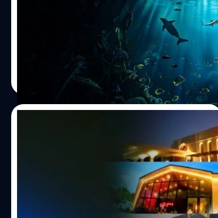
ตามลำพัง คิมเล่าว่าเหตุผลเดียวที่เขาเลือกทำงานในหน่วยซีล
คือความคิดที่อยากจะเป็น ‘ซูเปอร์ฮีโร’ เขาอยากช่วยชีวิตคน
แสงจากดวงอาทิตย์คือจุดเริ่มต้นของทุกชีวิตรวมถึงใน
ด้วยพละกำลังของเขาคนเดียว แต่สิ่งที่เขาคิดผิดที่สุดคือ ‘เรา
มหาสมุทร เพราะสิ่งมีชีวิตจำนวนมาก ตั้งแต่แพลงก์ตอนพืชไป
ไม่สามารถทำได้ด้วยตัวคนเดียว’ จากประสบการณ์ในสมรภูมิ
จนถึงสัตว์ทะเลขนาดใหญ่ ต่างพึ่งพาพลังงานจากแสงในการ
ห้องฉุกเฉิน และในอวกาศ สอนให้รู้ว่าความอยู่รอดต้องการ
ดำรงชีวิต แต่วันนี้ นักวิจัยกลับพบว่าแสงที่ส่องลงสู่มหาสมุทร
‘ความเชื่อใจ’ ในผู้อื่นอย่างสมบูรณ์ และความแข็งแกร่งที่แท้
กำลังลดลงอย่างต่อเนื่อง หลายคนคนอาจคิดว่าปัญหาของ
Worawalan
| 27 days ago
จริงคือการยอมรับว่าเราไม่สามารถทำทุกอย่างได้เพียงลำพัง
มหาสมุทรในวันนี้มีแค่โลกร้อน ขยะพลาสติก หรือปะการังฟอก
Read More
ความผิดพลาด อาจนำไปสู่เป้าหมายใหม่…
ขาว แต่ล่าสุดนักวิจัยกำลังจับตามองปรากฏการณ์หนึ่งที่คน
ส่วนใหญ่อาจไม่เคยได้ยินมาก่อน นั่นคือ “Ocean Darkening”
หรือการที่มหาสมุทรกำลังได้รับแสงน้อยลง งานวิจัยจาก
14/07/2026
University of Plymouth และ Plymouth Marine
Laboratory พบว่า ในช่วงปี 2003–2022 มหาสมุทรทั่วโลก
ประตูที่ถูกปิดตาย กับโฟมซับเสียงไวไฟ บท
กว่า 21% มีความลึกของชั้นน้ำที่แสงสามารถส่องถึงลดลง
เรียนซ้ำซากของสถานบันเทิงไทย
ทำให้พื้นที่ของสิ่งมีชีวิตจำนวนมากที่ต้องพึ่งพาแสงอาทิตย์ใน
การดำรงชีวิตค่อย ๆ หดตัวลง มหาสมุทรไม่ได้มืดเพราะสีของ
ในทุกครั้งที่มีข่าวไฟไหม้สถานบันเทิง ไม่ว่าจะในประเทศหรือ
น้ำ แต่เพราะแสงส่องลงไปได้น้อยลง นักวิจัยอธิบายว่า Ocean
ต่างประเทศ ความรู้สึกสลดใจและภาพจำในอดีตมักจะย้อน
Darkening ไม่ได้หมายความว่าน้ำทะเลเปลี่ยนเป็นสีดำ แต่
กลับมาเสมอ อย่างเหตุการณ์ล่าสุดที่ 'โรงเบียร์ ณ ลาดพร้าว'
หมายถึงคุณสมบัติของน้ำทะเลเปลี่ยนไปจนทำให้แสงทะลุผ่าน
ไม่ได้เพียงแค่สร้างความตกใจ แต่ยังทำหน้าที่เป็นเหมือน
ลงไปได้ไม่ลึกเหมือนเดิม ส่งผลให้ Photic Zone หรือชั้นน้ำที่มี