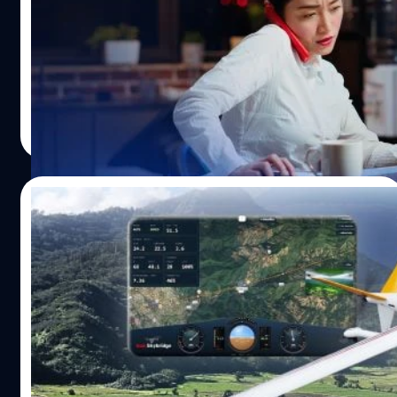
– ชินวุฒ อินทรคูสิน และ เจ - มณฑล จิรา ที่เข้ามาร่วมสร้าง
เคยสงสัยไหมว่าทำไมบางคนถึงสามารถประชุมไปด้วย ตอบ
สีสันและให้คำแนะนำสุดเอกซ์คลูซิฟในสัปดาห์นี้ ความเดือด
แชตไปด้วย และทำงานไปด้วยได้เหมือนไม่มีอะไรเกิดขึ้น แต่
บนเวทีเริ่มต้นขึ้นอย่างเป็นทางการ เมื่อกลุ่มนักล่าฝัน 4 คน เปิด
กับบางคนแค่มีข้อความเด้งขึ้นมา ก็ทำให้เสียสมาธิจนกลับมา
เวทีด้วย V5 ยูริ, V7 โฟกัส, V11 นะโม…
ทำงานต่อได้ยาก ความจริงแล้ว นักประสาทวิทยาระบุว่า สมอง
ของคนเราไม่ได้ถูกออกแบบมาให้ทำงานหลายอย่างที่ต้องใช้
Worawalan
| 20 days ago
ความคิดหนัก ๆ พร้อมกัน แต่สิ่งที่เราเรียกว่า "Multitasking"
Read More
หรือการทำงานมากกว่าหนึ่งอย่างในเวลาเดียวกัน ส่วนใหญ่คือ
การสลับความสนใจไปมาระหว่างงานอย่างรวดเร็วมากกว่า
แล้วทำไมบางคนถึงดูเหมือนทำหลายอย่างได้พร้อมกัน ? แม้
17/07/2026
เราจะเห็นว่าบางคนสามารถทำงานหลายอย่างได้อย่าง
คล่องแคล่ว แต่ไม่ได้หมายความว่าสมองของพวกเขาสามารถ
เจาะลึก “ปฏิบัติการอากาศยานไร้คนขับ
ทำงานหลายอย่างในเวลาเดียวกันได้จริง ๆ นักวิทยาศาสตร์ได้
ทางการแพทย์” พร้อมเทคโนโลยี “True
อธิบายไว้ว่า คนกลุ่มนี้มักมีความสามารถในการสลับความ
SkyBridge” พลิกโฉมโลจิสติกส์สาธารณสุข
สนใจ หรือ Task Switching ได้รวดเร็ว ทำให้เปลี่ยนจากงาน
ท่ามกลางภูมิประเทศอันสลับซับซ้อนของประเทศไทย "ระยะ
ไทย ประเดิมบินโดรนส่งเลือด-เวชภัณฑ์ อ. ปัว
หนึ่งไปสู่อีกงานหนึ่งและสามารถกลับมาโฟกัสงานเดิมได้
ทางและเวลา" มักกลายเป็นอุปสรรคสำคัญที่พรากโอกาสใน
จ. น่าน
นอกจากนี้ หากงานบางอย่างทำจนชำนาญอย่างเช่น การพิมพ์
การรักษาชีวิตของผู้คนในพื้นที่ห่างไกล โดยเฉพาะในยามเกิด
การอ่าน หรือการเขียน สมองจะใช้พลังงานในการประมวลผล
ภัยพิบัติทางธรรมชาติที่ตัดขาดการสัญจรทางบกไร้ทางเข้าถึง
น้อยลง เลยสามารถทำงานควบคู่กันได้ง่ายขึ้น นอกจากนี้บาง
BT จะพาไปเจาะลึกเบื้องหลังปฏิบัติการสำคัญด้าน
รัตนาภรณ์ ศรีนวลจันทร์
| 23 days ago