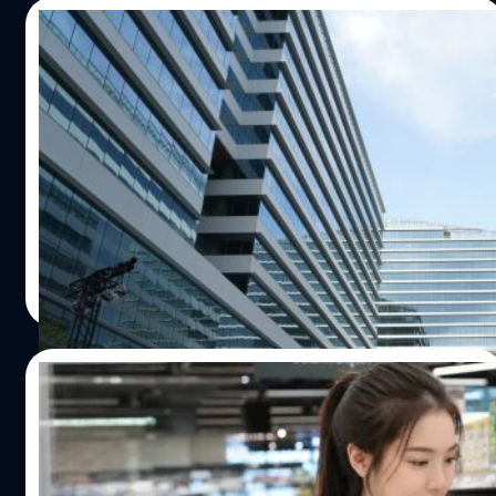
วิทยาศาสตร์เข้าใจมากขึ้นว่าวัตถุดิบที่จำเป็นต่อการกำเนิด
เสริมหน้าอก BT beartai เลยมานั่งคิดว่าหรือนี่จะเป็นจุดเริ่ม
16/07/2026
ชีวิตอาจมีอยู่ในอวกาศมาตั้งแต่แรก และอาจเดินทางมายัง
ต้นของสังคม-ประเทศสุขภาพดีของไทยได้รึเปล่านะ จาก
โลกยุคแรกผ่านดาวหางหรืออุกกาบาต ก่อนจะค่อย ๆ พัฒนา
ข้อมูลปัจจุบันคนอ้วนในไทย ทั้งโรคอ้วนและน้ำหนักเกินมีเพิ่ม
Cloud 11 เปิดแล้ว Creative Hub แห่งเซาท์
เป็นสิ่งมีชีวิตอย่างที่เราเห็นในปัจจุบัน
ขึ้นมาก ไหนจะเบาหวานชนิดที่ 2 และ NCDs อีกหลายโรคก็
สุขุมวิท แลนด์มาร์กใหม่ที่รวมทุกความ
เพิ่มขึ้น กระแสการวิ่งแลกที่สามารถเปลี่ยนความน่าเบื่อของ
สร้างสรรค์ในที่เดียว
การออกกำลังกายให้กลายมาเป็นความท้าทายที่จับต้องได้
BT beartai จะพาไปพรีวิว Cloud 11 ที่ตอนนี้เปิดอย่างเป็นทาง
ผ่านของรางวัลก็อาจเป็นการจุดประกายให้คนเข้าใจความ
แล้ว (เมื่อวันที่ 15 กรกฎาคม 2026) แม้ตอนนี้ยังเปิดไม่ครบทุก
สำคัญและประโยชน์ของการออกกำลังกายมากขึ้นและง่ายขึ้น
โซน แต่ก็ขนร้านค้าและสตูดิโอร่วม 100 แห่ง ทั้งอาหาร กาแฟ
เมื่อเทียบกับการบอกว่าวิ่งแล้ว “สุขภาพดีในอนาคต” ซึ่งเป็น
มัตฉะ งานศิลป์ อาร์ตทอย และนิทรรศการสุดชิก มาให้ได้
นามธรรมและเห็นผลช้ากว่า ปรากฏการณ์นี้สะท้อนให้เห็นว่า
ประเดิมกันก่อน นอกจากนี้ยังมี Facility มาให้ใช้แบบจุก ๆ
ภูษิต เรืองอุดมกิจ
| 25 days ago
แบรนด์ต่าง ๆ จับทางจิตวิทยาผู้บริโภคในกระแสการวิ่งได้
ใครที่เป็นสายครีเอทีฟ อินฟลูเอนเซอร์ ครีเอเตอร์ ศิลปิน หรือ
Read More
อย่างเฉียบคม เพราะแม้คนทั้งหลายจะรู้ว่านี่เป็นแคมเปญการ
ชื่นชอบไลฟ์ไสตล์ยุคใหม่ต้องรีบมา ที่นี่อยู่ติดกับทางเชื่อม
ตลาดแบบโต้ง ๆ แต่ก็พร้อมกระโจนเข้าไป ต่างจากการตลาด
BTS ปุณณวิถีเลย ขอเริ่มจากสวนลอยฟ้าขนาด 10 ไร่ ซึ่งใหญ่
แบบเดิมที่พอคนรู้ว่าเป็นแคมเปญก็มักจะเซย์โนส่ายหน้าหนีไว้
ที่สุดในไทย ที่ถูกออกแบบมาเป็นอย่างดี โอบล้อมไปด้วย
15/07/2026
ก่อน เพราะนอกจากรางวัลที่ได้แล้ว การเข้าร่วมแคมเปญตาม
อาคารที่ดีไซน์พิเศษ ทำให้สวนแห่งนี้กลายเป็นช่องลมขนาด
เทรนด์เหล่านี้ ยังทำให้คนรู้สึกเป็นส่วนหนึ่งของสังคม ซึ่งเป็น
ยักษ์ที่มีลมพัดโกรกตลอดเวลา และพื้นที่แห่งนี้ยังถูกดีไซน์มา
แทร็กอาหารด้วยแอปฯ ดีจริงไหม ?
ความต้องการพื้นฐานของมนุษย์ วิ่งแลกของ "แฟชั่นชั่วคราว"
ให้เป็นลู่วิ่ง Outdoor ตอบโจทย์เมกะเทรนด์ อย่างสุขภาพและ
สู่การสร้าง "นิสัยใหม่" ถ้าจะบอกว่าคนไทยชอบอะไรแมส ๆ
Longevity ที่สำคัญตรงนี้ยังเป็นพื้นที่ Pet-friendly ด้วย พา
ทุกวันนี้คนหันมาใส่ใจสุขภาพกันมากขึ้น ทั้งคนที่ตั้งใจลดน้ำ
ตามกระแส ก็ต้องบอกว่าไม่เกินจริง หากมองย้อนไปในอดีต